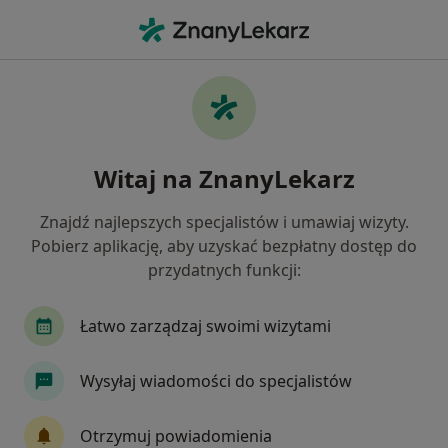
Me
Czego szukasz?
Strona Główna
Psycholog
Warszawa
Weronika Ros
Zmień miasto
Witaj na ZnanyLekarz
Znajdź najlepszych specjalistów i umawiaj wizyty.
Pobierz aplikację, aby uzyskać bezpłatny dostęp do
przydatnych funkcji:
mgr
Weronika Roszkowska
O specjalizacjach
Psycholog
·
Więcej
Łatwo zarządzaj swoimi wizytami
Warszawa
1 adres
7 opinii
Wysyłaj wiadomości do specjalistów
Pokaż dane kontaktowe
Otrzymuj powiadomienia