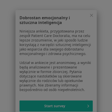
Psycholodzy z Allianz w Warszawie
Psycholodzy z INTER Polska w Warszawie
Dobrostan emocjonalny i
sztuczna inteligencja
Psycholodzy z Signal Iduna w Warszawie
Niniejsza ankieta, przygotowana przez
Psycholodzy z Compensa w Warszawie
zespół Patient Care Doctoralia, ma na celu
lepsze zrozumienie, w jaki sposób ludzie
Więcej (11)
korzystają z narzędzi sztucznej inteligencji
Więcej w kategorii: Najpopularniejsze ubezpi
jako wsparcia dla swojego dobrostanu
emocjonalnego i zdrowia psychicznego.
Udział w ankiecie jest anonimowy, a wyniki
będą analizowane i prezentowane
wyłącznie w formie zbiorczej. Pytania
dotyczące nastolatków są skierowane
wyłącznie do rodziców lub opiekunów
Serwis
prawnych. Nie zbieramy informacji
bezpośrednio od osób niepełnoletnich.
Regulamin
Polityka prywatności pacjentów
Polityka prywatności profesjonalistów
Start survey
Polityka prywatności dla profesjonalistów, których