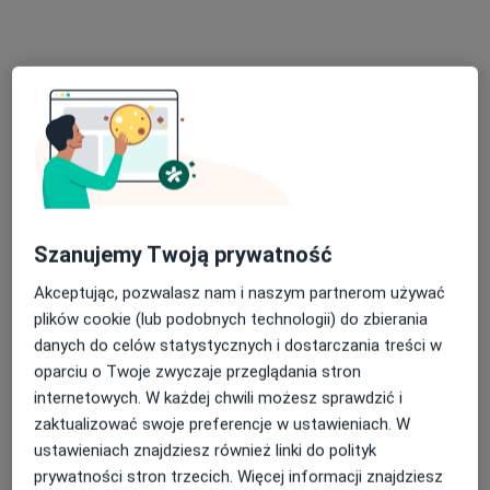
Psychodietetyk
Główne obszary pomocy
Zaburzenia nastroju
Kryzys emocjonalny
Pokaż więcej
o doświadczeniu
Usługi i ceny
Szanujemy Twoją prywatność
Konsultacja online (pierwsza wizyta)
Akceptując, pozwalasz nam i naszym partnerom używać
Darmowa usługa
Szczegóły
plików cookie (lub podobnych technologii) do zbierania
danych do celów statystycznych i dostarczania treści w
Konsultacja online
oparciu o Twoje zwyczaje przeglądania stron
199 zł
Szczegóły
internetowych. W każdej chwili możesz sprawdzić i
zaktualizować swoje preferencje w ustawieniach. W
ustawieniach znajdziesz również linki do polityk
Poradnictwo dla rodziców online
prywatności stron trzecich. Więcej informacji znajdziesz
199 zł
Szczegóły