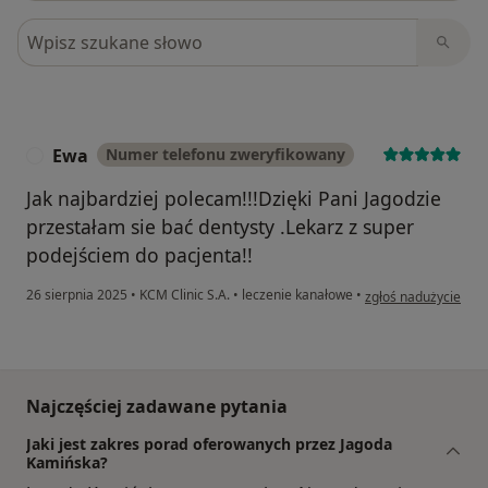
Szukaj w opiniach
Ewa
Numer telefonu zweryfikowany
E
Jak najbardziej polecam!!!Dzięki Pani Jagodzie
przestałam sie bać dentysty .Lekarz z super
podejściem do pacjenta!!
w opinii użytkownik
26 sierpnia 2025
•
KCM Clinic S.A.
•
leczenie kanałowe
•
zgłoś nadużycie
Najczęściej zadawane pytania
Jaki jest zakres porad oferowanych przez Jagoda
Kamińska?