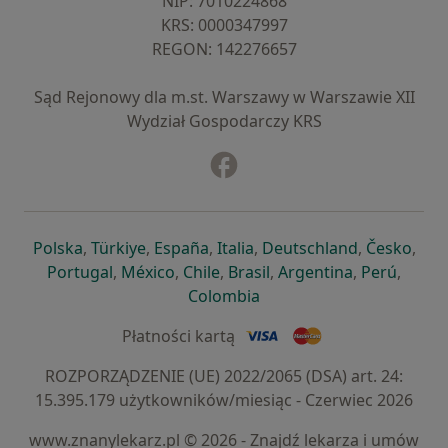
NIP: ⁠7010224868
KRS: ⁠0000347997
REGON: ⁠142276657
Sąd Rejonowy dla m.st. Warszawy w Warszawie XII
Wydział Gospodarczy KRS
Facebook
otwiera się w nowej karcie
otwiera się w nowej karcie
otwiera się w nowej karcie
otwiera się w nowej karcie
otwiera się w nowej karci
otwiera się
otwi
Polska
,
Türkiye
,
España
,
Italia
,
Deutschland
,
Česko
,
otwiera się w nowej karcie
otwiera się w nowej karcie
otwiera się w nowej karcie
otwiera się w nowej kar
otwiera się 
otwier
Portugal
,
México
,
Chile
,
Brasil
,
Argentina
,
Perú
,
otwiera się w nowej karc
Colombia
Płatności kartą
ROZPORZĄDZENIE (UE) 2022/2065 (DSA) art. 24:
15.395.179 użytkowników/miesiąc - Czerwiec 2026
www.znanylekarz.pl © 2026 - Znajdź lekarza i umów