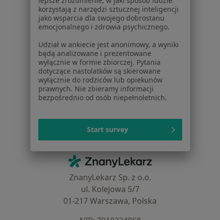
lepsze zrozumienie, w jaki sposób ludzie
Choroby
korzystają z narzędzi sztucznej inteligencji
Pomoc
jako wsparcia dla swojego dobrostanu
Aplikacje mobilne
emocjonalnego i zdrowia psychicznego.
Blog dla pacjentów
Udział w ankiecie jest anonimowy, a wyniki
będą analizowane i prezentowane
Dla profesjonalistów
wyłącznie w formie zbiorczej. Pytania
dotyczące nastolatków są skierowane
Cennik
wyłącznie do rodziców lub opiekunów
Dla lekarzy
prawnych. Nie zbieramy informacji
Dla placówek medycznych
bezpośrednio od osób niepełnoletnich.
Noa Notes
nowość
Baza wiedzy
Start survey
Centrum Pomocy dla Specjalisty
Kontakt
ZnanyLekarz - Strona główna
ZnanyLekarz Sp. z o.o.
ul. Kolejowa 5/7
01-217 Warszawa, Polska