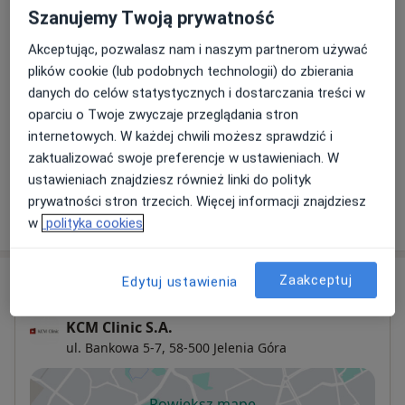
Szanujemy Twoją prywatność
Leczenie próchnicy
Szczegóły
Akceptując, pozwalasz nam i naszym partnerom używać
plików cookie (lub podobnych technologii) do zbierania
danych do celów statystycznych i dostarczania treści w
Odbudowa zębów
Szczegóły
oparciu o Twoje zwyczaje przeglądania stron
internetowych. W każdej chwili możesz sprawdzić i
zaktualizować swoje preferencje w ustawieniach. W
+ 5 usług
ustawieniach znajdziesz również linki do polityk
prywatności stron trzecich. Więcej informacji znajdziesz
W jaki sposób ustalane są ceny?
w
polityka cookies
Adres
Zaakceptuj
Edytuj ustawienia
KCM Clinic S.A.
ul. Bankowa 5-7,
58-500
Jelenia Góra
Powiększ mapę