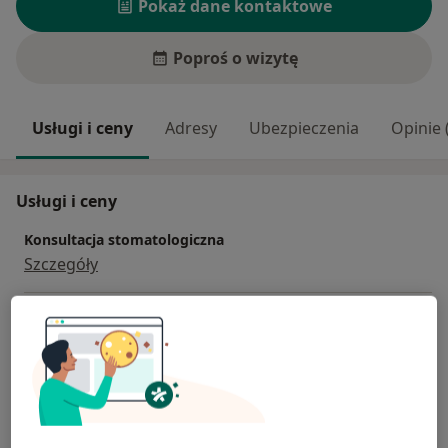
Pokaż dane kontaktowe
Poproś o wizytę
Usługi i ceny
Adresy
Ubezpieczenia
Opinie 
Usługi i ceny
Konsultacja stomatologiczna
Szczegóły
Badania stomatologiczne
Szczegóły
Leczenie kanałowe
Szczegóły