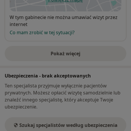
otwiera się w nowej karcie
Dostępność
W tym gabinecie nie można umawiać wizyt przez
internet
Co mam zrobić w tej sytuacji?
Pokaż więcej
o adresie
Ubezpieczenia - brak akceptowanych
Ten specjalista przyjmuje wyłącznie pacjentów
prywatnych. Możesz opłacić wizytę samodzielnie lub
znaleźć innego specjalistę, który akceptuje Twoje
ubezpieczenie.
Szukaj specjalistów według ubezpieczenia