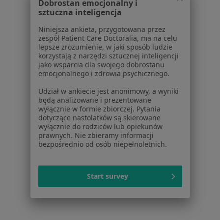
Konsultacja pulmonologiczna w Toruniu
Dobrostan emocjonalny i
sztuczna inteligencja
Więcej (15)
Niniejsza ankieta, przygotowana przez
Więcej w kategorii: Usługi w Toruniu
zespół Patient Care Doctoralia, ma na celu
lepsze zrozumienie, w jaki sposób ludzie
Popularne specjalizacje
korzystają z narzędzi sztucznej inteligencji
Stomatolodzy w Toruniu
jako wsparcia dla swojego dobrostanu
emocjonalnego i zdrowia psychicznego.
Psycholodzy w Toruniu
Udział w ankiecie jest anonimowy, a wyniki
Interniści w Toruniu
będą analizowane i prezentowane
wyłącznie w formie zbiorczej. Pytania
Chirurdzy w Toruniu
dotyczące nastolatków są skierowane
wyłącznie do rodziców lub opiekunów
Pediatrzy w Toruniu
prawnych. Nie zbieramy informacji
bezpośrednio od osób niepełnoletnich.
Więcej (15)
Więcej w kategorii: Popularne specjalizacje
Start survey
Strona Główna
Usługi I Zabiegi
Usg Tarczycy
Zmień miast
Toruń
Zmień miasto