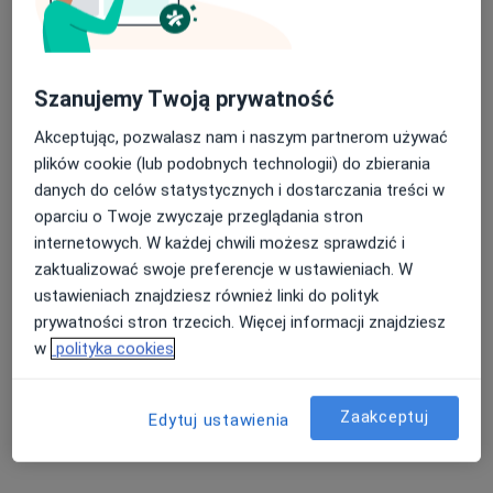
lek. Przemysław Gorgolewski
·
Więcej
Szanujemy Twoją prywatność
Radiolog, Ultrasonografista
70 opinii
Akceptując, pozwalasz nam i naszym partnerom używać
mjr. Ludwika Idzikowskiego 48A, Toruń
•
Mapa
plików cookie (lub podobnych technologii) do zbierania
Centrum Medyczne PROMEDIS
danych do celów statystycznych i dostarczania treści w
oparciu o Twoje zwyczaje przeglądania stron
USG tarczycy
200 zł
internetowych. W każdej chwili możesz sprawdzić i
Specjalista nie oferuje umawiania online pod tym adresem.
zaktualizować swoje preferencje w ustawieniach. W
ustawieniach znajdziesz również linki do polityk
Poproś o wizytę
prywatności stron trzecich. Więcej informacji znajdziesz
w
polityka cookies
Zaakceptuj
Edytuj ustawienia