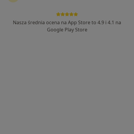
Nasza średnia ocena na App Store to 4.9 i 4.1 na
lek. Joanna Kwaśniewska
Google Play Store
·
Więcej
Internista
210 opinii
Żwirki i Wigury 55 J/1, Toruń
•
Mapa
Femimental Specjalistyczne Gabinety Lekarskie
Konsultacja endokrynologiczna + USG tarczycy
400 zł
Specjalista nie oferuje umawiania online pod tym adresem.
Poproś o wizytę