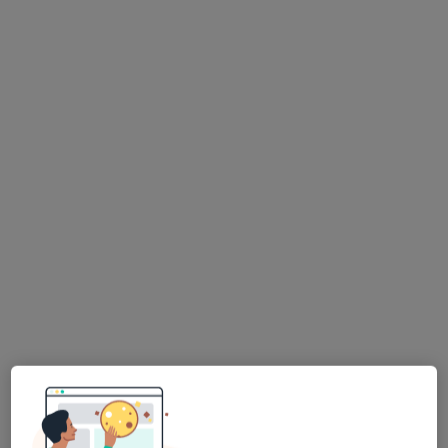
lek. Paweł Korbal
·
Więcej
Radiolog, Ultrasonografista
32 opinie
mjr. Ludwika Idzikowskiego 48A, Toruń
•
Mapa
Centrum Medyczne PROMEDIS
USG tarczycy
200 zł
Specjalista nie oferuje umawiania online pod tym adresem.
Poproś o wizytę