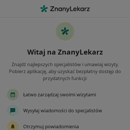
Me
Usg Tarczycy • Toruń, kujawsko-pomorskie
Filtry
• 1
Ubezpieczenie
Map
USG tarczycy specjaliści w Toruniu
Witaj na ZnanyLekarz
Jak działają wyniki wyszukiwania
Znajdź najlepszych specjalistów i umawiaj wizyty.
Pobierz aplikację, aby uzyskać bezpłatny dostęp do
Jaką wizytę chcesz umówić?
przydatnych funkcji:
USG tarczycy
Konsultacja endokrynologiczna 
Łatwo zarządzaj swoimi wizytami
Wysyłaj wiadomości do specjalistów
Otrzymuj powiadomienia