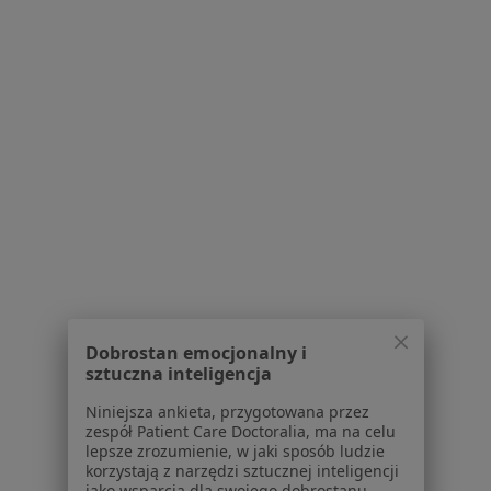
Pokaż profil
1
2
Powiązane wyszukiwania
Usługi w Toruniu
Konsultacja internistyczna w Toruniu
Konsultacja ortopedyczna w Toruniu
Konsultacja chirurgiczna w Toruniu
Dobrostan emocjonalny i
Konsultacja neurologiczna w Toruniu
sztuczna inteligencja
USG jamy brzusznej w Toruniu
Niniejsza ankieta, przygotowana przez
zespół Patient Care Doctoralia, ma na celu
Więcej (15)
lepsze zrozumienie, w jaki sposób ludzie
korzystają z narzędzi sztucznej inteligencji
Więcej w kategorii: Usługi w Toruniu
jako wsparcia dla swojego dobrostanu