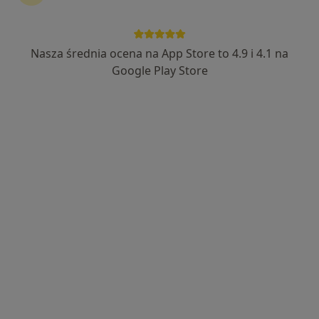
Nasza średnia ocena na App Store to 4.9 i 4.1 na
lek. Grzegorz Pietrzkowicz
Google Play Store
·
Więcej
Kardiolog, Internista
168 opinii
Ekspert: implantacje stymulatorów serca, ablacje
Studia: Akademia Medyczna w Łodzi
Pacjenci doceniają mnie za empatię
Plac 18 Stycznia 4, Toruń
•
Mapa
Przychodnia OLK-MED lek. Grzegorz Pietrzkowicz Plac 18 Stycznia 4 Toruń gabinet 312 II-gie piętro
Konsultacja kardiologiczna
od 250 zł
Specjalista nie oferuje umawiania online pod tym adresem.
Poproś o wizytę