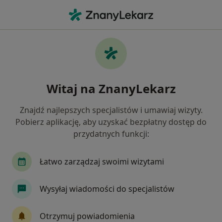
Me
Konsultacja Kardiologiczna • Toruń, kujawsko-pomorskie
Filtry
• 1
Ubezpieczenie
Map
Konsultacja kardiologiczna specjaliści w
Witaj na ZnanyLekarz
Toruniu
Jak działają wyniki wyszukiwania
Znajdź najlepszych specjalistów i umawiaj wizyty.
Pobierz aplikację, aby uzyskać bezpłatny dostęp do
przydatnych funkcji:
Jakiego specjalisty szukasz?
Kardiolog
Internista
Chirurg
Neurol
Łatwo zarządzaj swoimi wizytami
Wysyłaj wiadomości do specjalistów
Otrzymuj powiadomienia