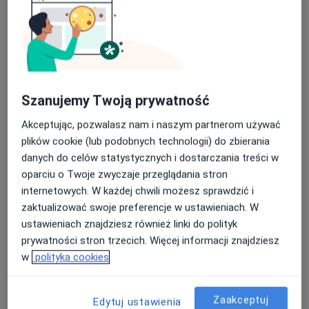
Szanujemy Twoją prywatność
lek. Jakub Bohdanowicz
Akceptując, pozwalasz nam i naszym partnerom używać
plików cookie (lub podobnych technologii) do zbierania
·
Więcej
Kardiolog
danych do celów statystycznych i dostarczania treści w
Podgórna 12, Toruń
•
Mapa
oparciu o Twoje zwyczaje przeglądania stron
Doktor - Specjalistyczne Gabinety Lekarskie
internetowych. W każdej chwili możesz sprawdzić i
Konsultacja kardiologiczna
320 zł
zaktualizować swoje preferencje w ustawieniach. W
ustawieniach znajdziesz również linki do polityk
Specjalista nie oferuje umawiania online pod tym adresem.
prywatności stron trzecich. Więcej informacji znajdziesz
Poproś o wizytę
w
polityka cookies
Zaakceptuj
Edytuj ustawienia