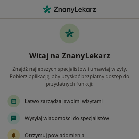
Me
Czego szukasz?
Strona Główna
Usługi
Rehabilitacja Ortopedyczna
Rehabilitacja ortopedyczna -
Witaj na ZnanyLekarz
informacje, specjaliści, pytania i
odpowiedzi
Znajdź najlepszych specjalistów i umawiaj wizyty.
Pobierz aplikację, aby uzyskać bezpłatny dostęp do
przydatnych funkcji:
Łatwo zarządzaj swoimi wizytami
Informacje
Pytania i odpowiedzi
Wysyłaj wiadomości do specjalistów
Eksperci - rehabilitacja ortopedyczna
Otrzymuj powiadomienia