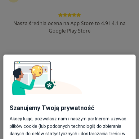
Katarzyna Śliwicka
Nasza średnia ocena na App Store to 4.9 i 4.1 na
Fizjoterapeuta
Google Play Store
Chojnice
umów wizytę
Ilona Giezek
Fizjoterapeuta
Lublin
umów wizytę
Piotr Czech
Szanujemy Twoją prywatność
Fizjoterapeuta
Akceptując, pozwalasz nam i naszym partnerom używać
Tarnów
plików cookie (lub podobnych technologii) do zbierania
danych do celów statystycznych i dostarczania treści w
umów wizytę