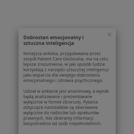
Lekarze
Placówki medyczne
Pytania i odpowiedzi
Usługi i zabiegi
Choroby
Pomoc
Dobrostan emocjonalny i
sztuczna inteligencja
Aplikacje mobilne
Blog dla pacjentów
Niniejsza ankieta, przygotowana przez
zespół Patient Care Doctoralia, ma na celu
Dla profesjonalistów
lepsze zrozumienie, w jaki sposób ludzie
korzystają z narzędzi sztucznej inteligencji
Cennik
jako wsparcia dla swojego dobrostanu
Dla lekarzy
emocjonalnego i zdrowia psychicznego.
Dla placówek medycznych
Udział w ankiecie jest anonimowy, a wyniki
Noa Notes
nowość
będą analizowane i prezentowane
Baza wiedzy
wyłącznie w formie zbiorczej. Pytania
dotyczące nastolatków są skierowane
Centrum Pomocy dla Specjalisty
wyłącznie do rodziców lub opiekunów
prawnych. Nie zbieramy informacji
Kontakt
bezpośrednio od osób niepełnoletnich.
ZnanyLekarz - Strona główna