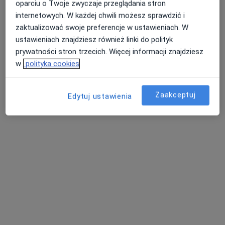
oparciu o Twoje zwyczaje przeglądania stron
Patrycja Rejdych
internetowych. W każdej chwili możesz sprawdzić i
zaktualizować swoje preferencje w ustawieniach. W
Fizjoterapeuta
ustawieniach znajdziesz również linki do polityk
Katowice
prywatności stron trzecich. Więcej informacji znajdziesz
w
polityka cookies
umów wizytę
Aleksandra Albrecht
Zaakceptuj
Edytuj ustawienia
Fizjoterapeuta
Łódź
umów wizytę
Anna Szmyt
Fizjoterapeuta dziecięcy
Poznań
umów wizytę