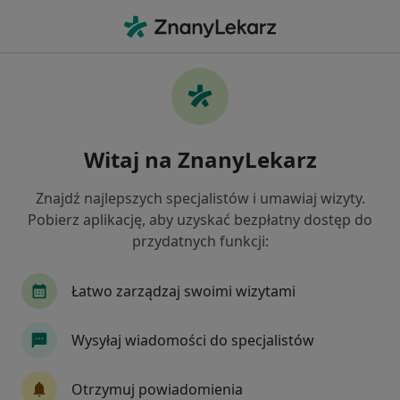
Me
Rehabilitacja Ortopedyczna • Gdańsk, pomorskie
Filtry
• 1
Ubezpieczenie
Map
Rehabilitacja ortopedyczna specjaliści w
Witaj na ZnanyLekarz
Gdańsku
Jak działają wyniki wyszukiwania
Znajdź najlepszych specjalistów i umawiaj wizyty.
Pobierz aplikację, aby uzyskać bezpłatny dostęp do
przydatnych funkcji:
Wybierz swoje ubezpieczenie
Allianz
Compensa
JP MEDICA
LUX M
Łatwo zarządzaj swoimi wizytami
Wysyłaj wiadomości do specjalistów
Otrzymuj powiadomienia