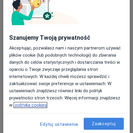
Szanujemy Twoją prywatność
Bezpieczne płatności
Akceptując, pozwalasz nam i naszym partnerom używać
mgr Daria Konstantynowicz
plików cookie (lub podobnych technologii) do zbierania
·
Więcej
Fizjoterapeuta
danych do celów statystycznych i dostarczania treści w
186 opinii
oparciu o Twoje zwyczaje przeglądania stron
Lendziona 5b/2, Gdańsk
•
Mapa
internetowych. W każdej chwili możesz sprawdzić i
Dobre Miejsce
zaktualizować swoje preferencje w ustawieniach. W
ustawieniach znajdziesz również linki do polityk
Rehabilitacja ortopedyczna
230 zł
prywatności stron trzecich. Więcej informacji znajdziesz
Specjalista nie oferuje umawiania online pod tym adresem.
w
polityka cookies
Poproś o wizytę
Zaakceptuj
Edytuj ustawienia