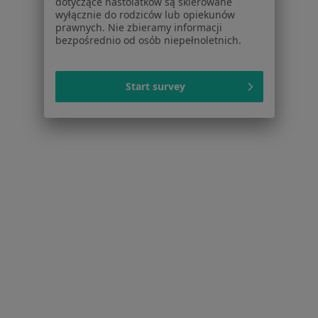
dotyczące nastolatków są skierowane
Interniści w Gdańsku
wyłącznie do rodziców lub opiekunów
prawnych. Nie zbieramy informacji
Psychoterapeuci w Gdańsku
bezpośrednio od osób niepełnoletnich.
Fizjoterapeuci w Gdańsku
Więcej (15)
Start survey
Więcej w kategorii: Popularne specjalizacje
Strona Główna
Usługi I Zabiegi
Rehabilitacja Ortopedyczna
Gdańsk
Zmień miasto
Zmień miasto
Serwis
Regulamin
Polityka prywatności pacjentów