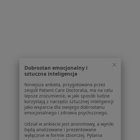
Powiązane wyszukiwania
Usługi w Gdańsku
Konsultacja ortopedyczna w Gdańsku
Konsultacja ortopedyczna dzieci w Gdańsku
Blokady przeciwbólowe w Gdańsku
Konsultacja chirurgiczna w Gdańsku
Dobrostan emocjonalny i
sztuczna inteligencja
Konsultacja ginekologiczna w Gdańsku
Niniejsza ankieta, przygotowana przez
Więcej (15)
zespół Patient Care Doctoralia, ma na celu
lepsze zrozumienie, w jaki sposób ludzie
Więcej w kategorii: Usługi w Gdańsku
korzystają z narzędzi sztucznej inteligencji
jako wsparcia dla swojego dobrostanu
Popularne specjalizacje
emocjonalnego i zdrowia psychicznego.
Psycholodzy w Gdańsku
Udział w ankiecie jest anonimowy, a wyniki
będą analizowane i prezentowane
Stomatolodzy w Gdańsku
wyłącznie w formie zbiorczej. Pytania