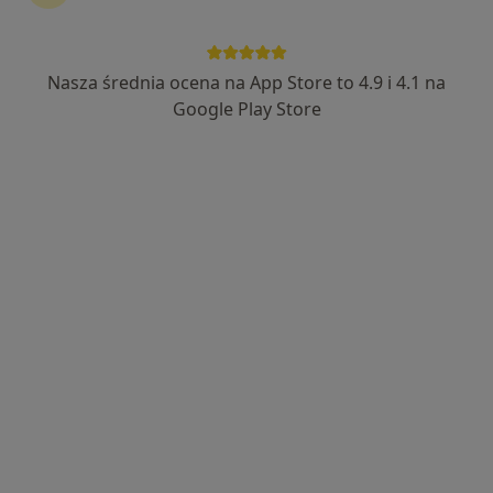
Nasza średnia ocena na App Store to 4.9 i 4.1 na
Google Play Store
Bezpieczne płatności
mgr Ewa Cybulska
·
Więcej
Fizjoterapeuta
30 opinii
Śląska 66B, Gdańsk
•
Mapa
FIZJOTERAPIA TRÓJMIASTO
Rehabilitacja ortopedyczna
280 zł
Specjalista nie oferuje umawiania online pod tym adresem.
Poproś o wizytę