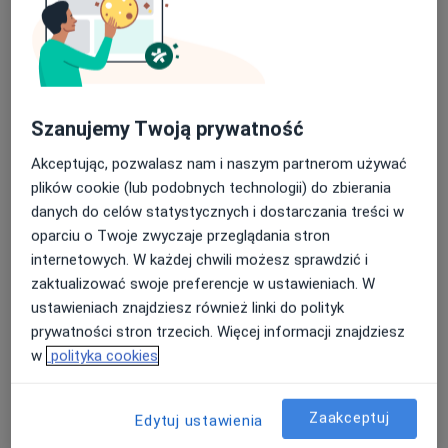
Psychoterapia
190 zł
Specjalista nie oferuje umawiania online pod tym adresem.
Poproś o wizytę
Szanujemy Twoją prywatność
Akceptując, pozwalasz nam i naszym partnerom używać
plików cookie (lub podobnych technologii) do zbierania
danych do celów statystycznych i dostarczania treści w
oparciu o Twoje zwyczaje przeglądania stron
internetowych. W każdej chwili możesz sprawdzić i
zaktualizować swoje preferencje w ustawieniach. W
ustawieniach znajdziesz również linki do polityk
prywatności stron trzecich. Więcej informacji znajdziesz
Bezpieczne płatności
w
polityka cookies
mgr Izabela Stanowska
·
Więcej
Psycholog
22 opinie
Zaakceptuj
Edytuj ustawienia
Nałkowskich 213g, Lublin
•
Mapa