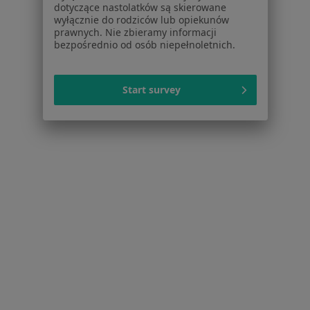
dotyczące nastolatków są skierowane
Psycholodzy dziecięcy w
wyłącznie do rodziców lub opiekunów
prawnych. Nie zbieramy informacji
Psychoonkolodzy w
bezpośrednio od osób niepełnoletnich.
Alergolodzy w
Więcej (4)
Start survey
Więcej w kategorii: Popularne specjalizacje
Strona Główna
Usługi I Zabiegi
Psychoterapia
Zmień mias
Motycz
Zmień miasto
Serwis
Regulamin
Polityka prywatności pacjentów