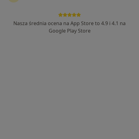
Nasza średnia ocena na App Store to 4.9 i 4.1 na
Bezpieczne płatności
Google Play Store
mgr Anna Siedlecka
·
Więcej
Psycholog, Psychoterapeuta
69 opinii
Wsparcie w depresji i zaburzeniach lękowych
Akredytowana Szkoła Psychoterapii
Tworzę atmosferę bezpieczeństwa i akceptacji
Popularny specjalista: pacjenci chętnie płacą
online
Bajkowa 3/31, Lublin
•
Mapa
Anna Siedlecka Samsara
Psychoterapia
200 zł
Specjalista nie oferuje umawiania online pod tym adresem.