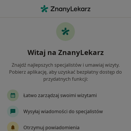
Me
Psychoterapia • 21-030
Filtry
• 1
Ubezpieczenie
Map
Psychoterapia specjaliści w
Witaj na ZnanyLekarz
Jak działają wyniki wyszukiwania
Znajdź najlepszych specjalistów i umawiaj wizyty.
Pobierz aplikację, aby uzyskać bezpłatny dostęp do
Jakiego specjalisty szukasz?
przydatnych funkcji:
Psycholog
Psychoterapeuta
Psycholog dz
Łatwo zarządzaj swoimi wizytami
Wysyłaj wiadomości do specjalistów
Otrzymuj powiadomienia