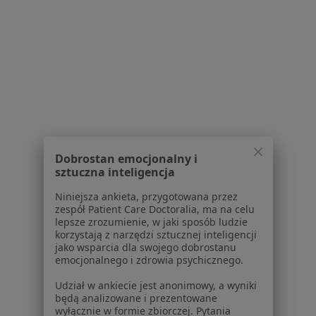
·
Więcej
Psychiatra
528 opinii
CZEREMCHOWA 53, Lublin
•
Mapa
SPECJALISTYCZNY GABINET LEKARSKI
Psychoterapia
Brak ceny
Specjalista nie oferuje umawiania online pod tym adresem.
Poproś o wizytę
Dobrostan emocjonalny i
sztuczna inteligencja
1
2
3
4
5
Niniejsza ankieta, przygotowana przez
zespół Patient Care Doctoralia, ma na celu
lepsze zrozumienie, w jaki sposób ludzie
Powiązane wyszukiwania
korzystają z narzędzi sztucznej inteligencji
jako wsparcia dla swojego dobrostanu
Popularne specjalizacje
emocjonalnego i zdrowia psychicznego.
Psycholodzy w
Udział w ankiecie jest anonimowy, a wyniki
będą analizowane i prezentowane
Psychoterapeuci w
wyłącznie w formie zbiorczej. Pytania