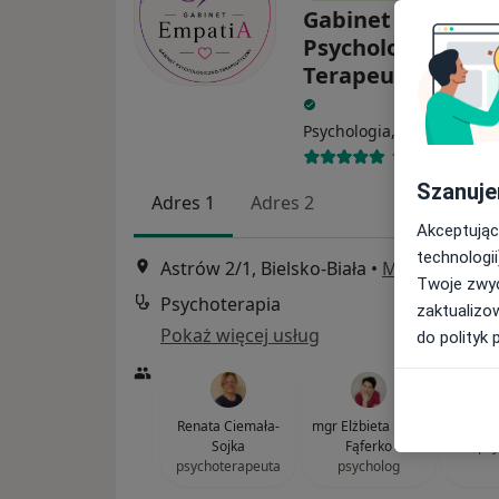
Gabinet
Psychologiczno-
Terapeutyczny E
Psychologia, Psychoterapi
164 opinie
Szanuje
Adres 1
Adres 2
Akceptując
technologii
Astrów 2/1, Bielsko-Biała
•
Mapa
Twoje zwyc
Psychoterapia
zaktualizo
Pokaż więcej usług
do polityk 
Renata Ciemała-
mgr Elżbieta Rybij-
mgr M
Sojka
Fąferko
psy
psychoterapeuta
psycholog