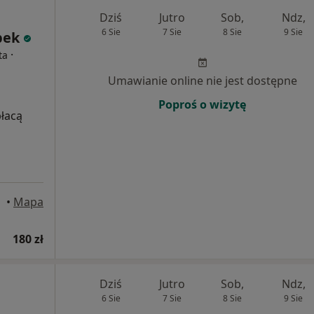
Dziś
Jutro
Sob,
Ndz,
6 Sie
7 Sie
8 Sie
9 Sie
pek
·
ta
Umawianie online nie jest dostępne
Poproś o wizytę
płacą
•
Mapa
180 zł
Dziś
Jutro
Sob,
Ndz,
6 Sie
7 Sie
8 Sie
9 Sie