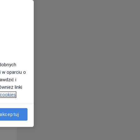
odobnych
i w oparciu o
awdzić i
wnież linki
 cookies
akceptuj