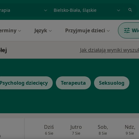
acja, badanie lub nazwisko
miasto lub dzielnica
erminy
Język
Przyjmuje dzieci
Wi
łej
Jak działają wyniki wysz
Psycholog dziecięcy
Terapeuta
Seksuolog
Dziś
Jutro
Sob,
Ndz,
6 Sie
7 Sie
8 Sie
9 Sie