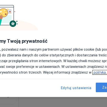
Umawianie online nie jest dostępne
mpatiA
Pokaż profil
a
my Twoją prywatność
, pozwalasz nam i naszym partnerom używać plików cookie (lub p
) do zbierania danych do celów statystycznych i dostarczania treśc
zaje przeglądania stron internetowych. W każdej chwili możesz spr
180 zł
wać swoje preferencje w ustawieniach. W ustawieniach znajdziesz ró
prywatności stron trzecich. Więcej informacji znajdziesz w
polityka
Za
Edytuj ustawienia
arta Kawa
cholog