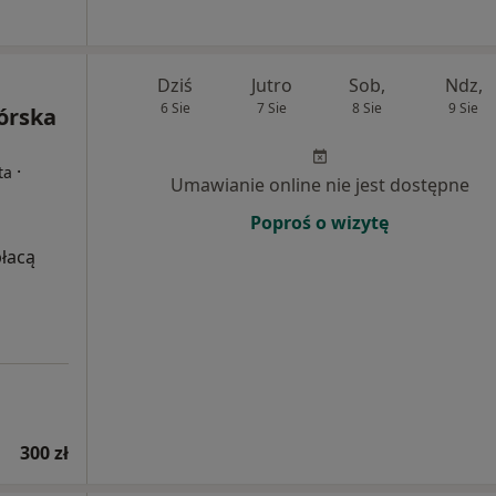
Dziś
Jutro
Sob,
Ndz,
6 Sie
7 Sie
8 Sie
9 Sie
órska
·
ta
Umawianie online nie jest dostępne
Poproś o wizytę
płacą
300 zł