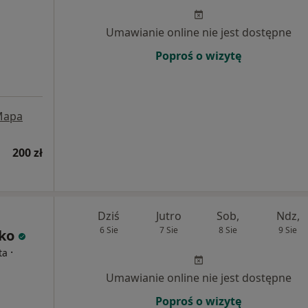
Umawianie online nie jest dostępne
Poproś o wizytę
Mapa
200 zł
Dziś
Jutro
Sob,
Ndz,
6 Sie
7 Sie
8 Sie
9 Sie
ko
·
ta
Umawianie online nie jest dostępne
Poproś o wizytę