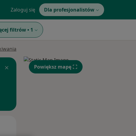
Zaloguj się
Dla profesjonalistów
ęcej filtrów
•
1
ukiwania
Powiększ mapę
Pon,
Wt,
Śr,
10 Sie
11 Sie
12 Sie