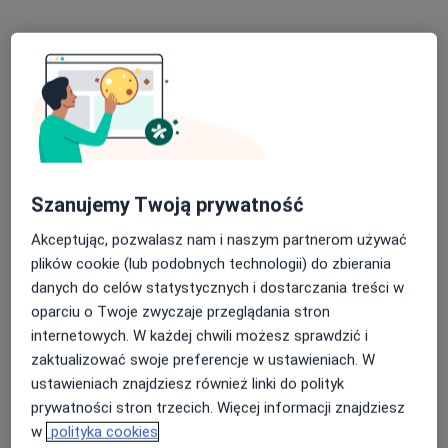
Poproś o wizytę
Szanujemy Twoją prywatność
mgr Kamil Gomoliszek-Kudła
Akceptując, pozwalasz nam i naszym partnerom używać
·
Więcej
plików cookie (lub podobnych technologii) do zbierania
Psycholog, Psychoterapeuta
danych do celów statystycznych i dostarczania treści w
36 opinii
oparciu o Twoje zwyczaje przeglądania stron
Jana Pawła II 20/33-36, Tychy
•
Mapa
internetowych. W każdej chwili możesz sprawdzić i
Gabinet Psychoterapii dr Katarzyna Wybrańczyk i Zespół
zaktualizować swoje preferencje w ustawieniach. W
Psychoterapia indywidualna
200 zł
ustawieniach znajdziesz również linki do polityk
prywatności stron trzecich. Więcej informacji znajdziesz
Specjalista nie oferuje umawiania online pod tym adresem.
w
polityka cookies