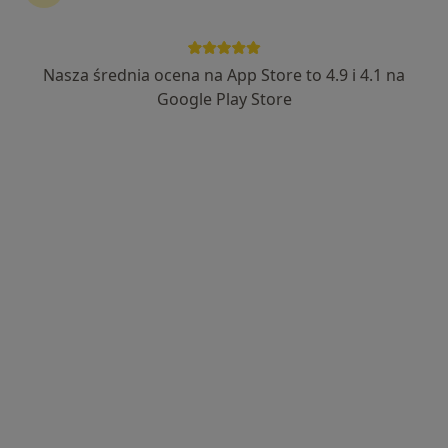
Nasza średnia ocena na App Store to 4.9 i 4.1 na
Google Play Store
Bezpieczne płatności
Jadwiga Grech
·
Więcej
Psychoterapeuta, Psycholog
17 opinii
Henryka Dąbrowskiego 81/3, Tychy
•
Mapa
Prywatny Gabinet Psychologiczno-Terapeutyczny
Psychoterapia indywidualna
250 zł
Specjalista nie oferuje umawiania online pod tym adresem.
Poproś o wizytę