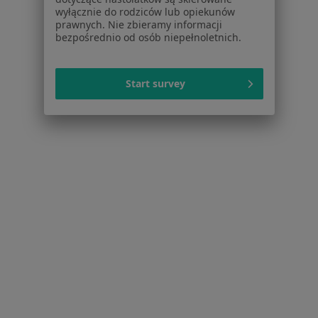
Psycholodzy w Tychach
wyłącznie do rodziców lub opiekunów
prawnych. Nie zbieramy informacji
Interniści w Tychach
bezpośrednio od osób niepełnoletnich.
Stomatolodzy w Tychach
Ginekolodzy w Tychach
Start survey
Fizjoterapeuci w Tychach
Więcej (15)
Więcej w kategorii: Popularne specjalizacje
Strona Główna
Usługi I Zabiegi
Psychoterapia Indywidualna
Tychy
Zmień miasto
Zmień miasto
Serwis