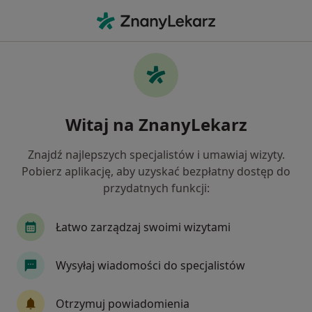
Me
Psychoterapia Indywidualna • Tychy, śląskie
Filtry
• 1
Ubezpieczenie
Map
Psychoterapia indywidualna specjaliści w
Witaj na ZnanyLekarz
Tychach
Jak działają wyniki wyszukiwania
Znajdź najlepszych specjalistów i umawiaj wizyty.
Pobierz aplikację, aby uzyskać bezpłatny dostęp do
przydatnych funkcji:
Jakiego specjalisty szukasz?
Psycholog
Psychoterapeuta
Fizjoterapeu
Łatwo zarządzaj swoimi wizytami
Wysyłaj wiadomości do specjalistów
Otrzymuj powiadomienia