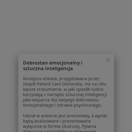
1
2
3
Powiązane wyszukiwania
Usługi w Tychach
Konsultacja psychiatryczna w Tychach
Konsultacja psychiatryczna (pierwsza wizyta) w
Tychach
Dobrostan emocjonalny i
Konsultacja psychiatryczna (kolejna wizyta) w
sztuczna inteligencja
Tychach
Niniejsza ankieta, przygotowana przez
zespół Patient Care Doctoralia, ma na celu
Konsultacja chirurgiczna w Tychach
lepsze zrozumienie, w jaki sposób ludzie
korzystają z narzędzi sztucznej inteligencji
Konsultacja internistyczna w Tychach
jako wsparcia dla swojego dobrostanu
emocjonalnego i zdrowia psychicznego.
Więcej (15)
Więcej w kategorii: Usługi w Tychach
Udział w ankiecie jest anonimowy, a wyniki
będą analizowane i prezentowane
Popularne specjalizacje
wyłącznie w formie zbiorczej. Pytania
dotyczące nastolatków są skierowane