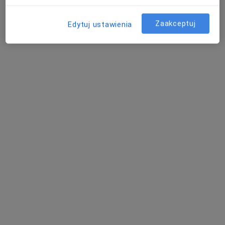
Poproś o wizytę
Zaakceptuj
Edytuj ustawienia
mgr Monika Fuchs
·
Więcej
Psycholog, Psychoterapeuta
4 opinie
Żwakowska 15, Tychy
•
Mapa
Ośrodek Symetria Sp. z o.o.
Psychoterapia indywidualna
200 zł
Specjalista nie oferuje umawiania online pod tym adresem.