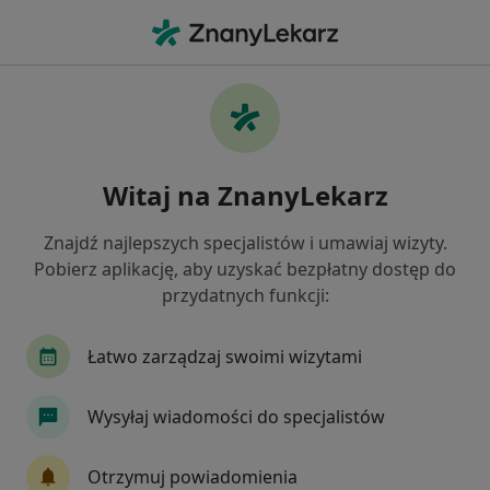
Me
Czego szukasz?
Strona Główna
Usługi
Poradnictwo Dietetyczne
Poradnictwo dietetyczne -
Witaj na ZnanyLekarz
informacje, specjaliści, pytania i
odpowiedzi
Znajdź najlepszych specjalistów i umawiaj wizyty.
Pobierz aplikację, aby uzyskać bezpłatny dostęp do
przydatnych funkcji:
Łatwo zarządzaj swoimi wizytami
Informacje
Pytania i odpowiedzi
Wysyłaj wiadomości do specjalistów
Eksperci - poradnictwo dietetyczne
Otrzymuj powiadomienia