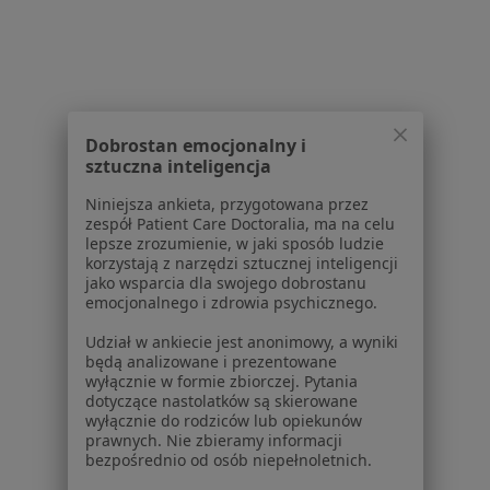
Polityka cookies
Jak działają wyniki wyszukiwania
Dostępność
O nas
Praca
Rekrutujemy!
Partnerzy
Dobrostan emocjonalny i
Centrum prasowe
sztuczna inteligencja
Kontakt
Niniejsza ankieta, przygotowana przez
zespół Patient Care Doctoralia, ma na celu
Dla pacjentów
lepsze zrozumienie, w jaki sposób ludzie
korzystają z narzędzi sztucznej inteligencji
Lekarze
jako wsparcia dla swojego dobrostanu
Placówki medyczne
emocjonalnego i zdrowia psychicznego.
Pytania i odpowiedzi
Udział w ankiecie jest anonimowy, a wyniki
Usługi i zabiegi
będą analizowane i prezentowane
Choroby
wyłącznie w formie zbiorczej. Pytania
dotyczące nastolatków są skierowane
Pomoc
wyłącznie do rodziców lub opiekunów
Aplikacje mobilne
prawnych. Nie zbieramy informacji
Blog dla pacjentów
bezpośrednio od osób niepełnoletnich.