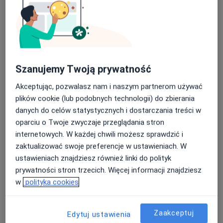
Psycholog, Psychoterapeuta
Ełk
umów wizytę
Iwona Zieleń-Zynek
Szanujemy Twoją prywatność
Dietetyk
Akceptując, pozwalasz nam i naszym partnerom używać
Łaziska Górne
plików cookie (lub podobnych technologii) do zbierania
danych do celów statystycznych i dostarczania treści w
umów wizytę
oparciu o Twoje zwyczaje przeglądania stron
Bożena Orzechowska
internetowych. W każdej chwili możesz sprawdzić i
zaktualizować swoje preferencje w ustawieniach. W
Alergolog, Pulmonolog, Pediatra
ustawieniach znajdziesz również linki do polityk
Radomsko
prywatności stron trzecich. Więcej informacji znajdziesz
w
polityka cookies
Zaakceptuj
Edytuj ustawienia