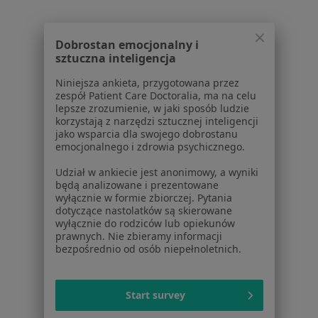
Blog dla pacjentów
Dla profesjonalistów
Dobrostan emocjonalny i
sztuczna inteligencja
Cennik
Dla lekarzy
Niniejsza ankieta, przygotowana przez
zespół Patient Care Doctoralia, ma na celu
Dla placówek medycznych
lepsze zrozumienie, w jaki sposób ludzie
Noa Notes
nowość
korzystają z narzędzi sztucznej inteligencji
Baza wiedzy
jako wsparcia dla swojego dobrostanu
emocjonalnego i zdrowia psychicznego.
Centrum Pomocy dla Specjalisty
Udział w ankiecie jest anonimowy, a wyniki
Kontakt
będą analizowane i prezentowane
ZnanyLekarz - Strona główna
wyłącznie w formie zbiorczej. Pytania
dotyczące nastolatków są skierowane
ZnanyLekarz Sp. z o.o.
wyłącznie do rodziców lub opiekunów
ul. Kolejowa 5/7
prawnych. Nie zbieramy informacji
01-217 Warszawa, Polska
bezpośrednio od osób niepełnoletnich.
NIP: ⁠7010224868
KRS: ⁠0000347997
Start survey
REGON: ⁠142276657