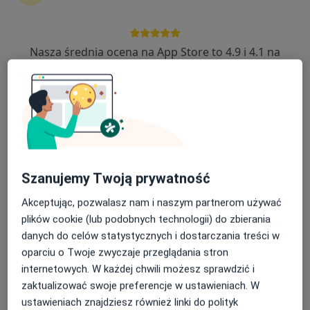
35 opinii
Ogrodowa 12a, Przeźmierowo
•
Mapa
Nasza średnia ocena na App Store to 4.9 i 4.1 na
Dent4u
Google Play Store
Pakiet higienizacyjny
od 350 zł
Specjalista nie oferuje umawiania online pod tym adresem.
Poproś o wizytę
Szanujemy Twoją prywatność
Akceptując, pozwalasz nam i naszym partnerom używać
plików cookie (lub podobnych technologii) do zbierania
danych do celów statystycznych i dostarczania treści w
oparciu o Twoje zwyczaje przeglądania stron
internetowych. W każdej chwili możesz sprawdzić i
Dent4u
zaktualizować swoje preferencje w ustawieniach. W
ustawieniach znajdziesz również linki do polityk
Stomatologia, Medycyna estetyczna, Stomatologia dziecięca