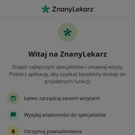
Me
Pakiet Higienizacyjny • Przeźmierowo, wielkopolskie
Filtry
• 1
Mapa
Pakiet higienizacyjny specjaliści w
Witaj na ZnanyLekarz
Przeźmierowie
Jak działają wyniki wyszukiwania
Znajdź najlepszych specjalistów i umawiaj wizyty.
Pobierz aplikację, aby uzyskać bezpłatny dostęp do
przydatnych funkcji:
Łatwo zarządzaj swoimi wizytami
Wysyłaj wiadomości do specjalistów
Katarzyna Kędziora
Otrzymuj powiadomienia
·
Więcej
Higienistka/higienista stomatologiczny