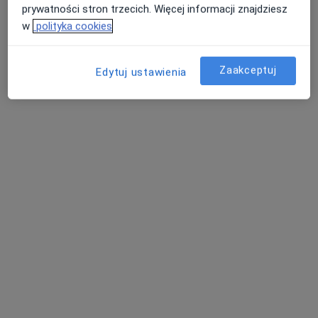
prywatności stron trzecich. Więcej informacji znajdziesz
129 opinii
w
polityka cookies
Ogrodowa 12a, Przeźmierowo
•
Mapa
Pakiet higienizacyjny
od 350 zł
Zaakceptuj
Edytuj ustawienia
Pokaż więcej usług
Katarzyna Kędziora
higienistka/higienista
stomatologiczny
Brak dostępnych specjalistów z wolnymi terminami w tym centrum medycznym.
Pokaż profil