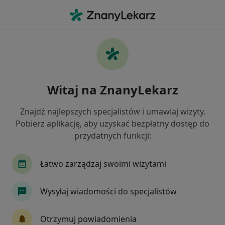
Me
Usuwanie Zębów Zatrzymanych • Przeźmierowo, wielkopolskie
Filtry
• 1
Mapa
Usuwanie zębów zatrzymanych specjaliści
Witaj na ZnanyLekarz
w Przeźmierowie
Jak działają wyniki wyszukiwania
Znajdź najlepszych specjalistów i umawiaj wizyty.
Pobierz aplikację, aby uzyskać bezpłatny dostęp do
przydatnych funkcji:
Jakiego specjalisty szukasz?
Stomatolog
Protetyk stomatologiczny
Pe
Łatwo zarządzaj swoimi wizytami
Wysyłaj wiadomości do specjalistów
Otrzymuj powiadomienia