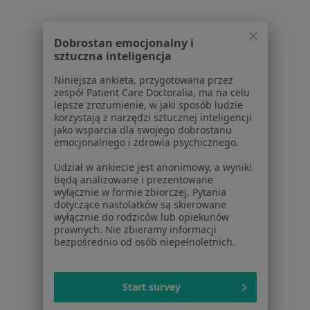
Usuwanie Zębów Zatrzymanych
Przeźmierowo
Zmień miasto
Zmień 
Dobrostan emocjonalny i
sztuczna inteligencja
Niniejsza ankieta, przygotowana przez
zespół Patient Care Doctoralia, ma na celu
lepsze zrozumienie, w jaki sposób ludzie
Serwis
korzystają z narzędzi sztucznej inteligencji
jako wsparcia dla swojego dobrostanu
Regulamin
emocjonalnego i zdrowia psychicznego.
Polityka prywatności pacjentów
Udział w ankiecie jest anonimowy, a wyniki
Polityka prywatności profesjonalistów
będą analizowane i prezentowane
Polityka prywatności dla profesjonalistów, których
wyłącznie w formie zbiorczej. Pytania
dane pozyskaliśmy samodzielnie
dotyczące nastolatków są skierowane
wyłącznie do rodziców lub opiekunów
Polityka cookies
prawnych. Nie zbieramy informacji
Jak działają wyniki wyszukiwania
bezpośrednio od osób niepełnoletnich.
Dostępność
O nas
Praca
Rekrutujemy!
Start survey
Partnerzy