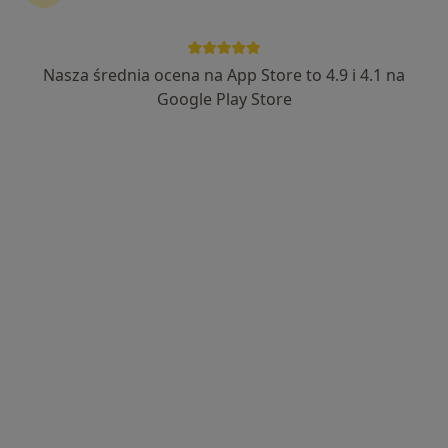
Nasza średnia ocena na App Store to 4.9 i 4.1 na
lek. dent. Konrad Rutkowski
Google Play Store
·
Więcej
Stomatolog, Chirurg szczękowo-twarzowy
2068 opinii
Kazimierza Jarochowskiego 38/3, Poznań
•
Mapa
Specjalistyczna Praktyka Stomatologiczna "KONRAD"
Usuwanie zębów zatrzymanych
Brak ceny
Specjalista nie oferuje umawiania online pod tym adresem.
Poproś o wizytę