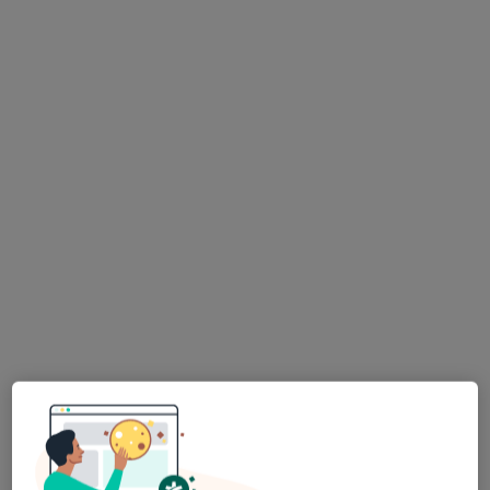
Bezpieczne płatności
lek. dent. Patrycja Różak
·
Więcej
Stomatolog
8 opinii
Świętego Wawrzyńca 13A/u4, Poznań
•
Mapa
Krokodylki Dental Studio
Usuwanie zębów zatrzymanych
od 1 200 zł
Specjalista nie oferuje umawiania online pod tym adresem.
Poproś o wizytę