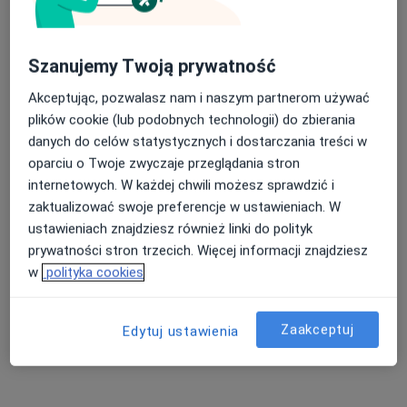
Szanujemy Twoją prywatność
Akceptując, pozwalasz nam i naszym partnerom używać
Bezpieczne płatności
plików cookie (lub podobnych technologii) do zbierania
lek. dent. Jędrzej Chatłas
danych do celów statystycznych i dostarczania treści w
·
Więcej
Stomatolog
oparciu o Twoje zwyczaje przeglądania stron
36 opinii
internetowych. W każdej chwili możesz sprawdzić i
zaktualizować swoje preferencje w ustawieniach. W
Świętego Wawrzyńca 13A/u4, Poznań
•
Mapa
ustawieniach znajdziesz również linki do polityk
Krokodylki Dental Studio
prywatności stron trzecich. Więcej informacji znajdziesz
Usuwanie zębów zatrzymanych
od 1 200 zł
w
polityka cookies
Specjalista nie oferuje umawiania online pod tym adresem.
Poproś o wizytę
Zaakceptuj
Edytuj ustawienia