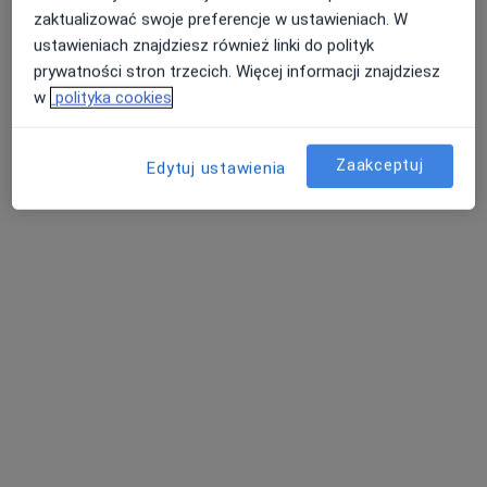
zaktualizować swoje preferencje w ustawieniach. W
ustawieniach znajdziesz również linki do polityk
prywatności stron trzecich. Więcej informacji znajdziesz
w
polityka cookies
Dyba Dental Clinic
·
Więcej
Ortodoncja, Stomatologia, Protetyka
Zaakceptuj
Edytuj ustawienia
55 opinii
Bułgarska 59/U2, Poznań
•
Mapa
Zdjęcia cefalometryczne
150 zł
Pokaż więcej usług
dr n. med. Jakub
dr n. med.
Dyba
Magdalena Dyba
chirurg
stomatolog
stomatologiczny
Brak dostępnych specjalistów z wolnymi terminami w tym centrum medycznym.