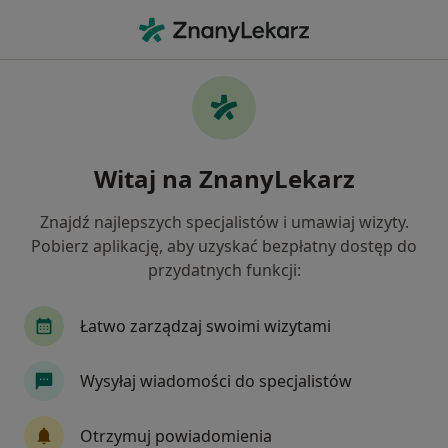
Me
Zdjęcia Cefalometryczne • Przeźmierowo, wielkopolskie
Filtry
• 1
Mapa
Zdjęcia cefalometryczne specjaliści w
Witaj na ZnanyLekarz
Przeźmierowie
Jak działają wyniki wyszukiwania
Znajdź najlepszych specjalistów i umawiaj wizyty.
Pobierz aplikację, aby uzyskać bezpłatny dostęp do
przydatnych funkcji:
Jakiego specjalisty szukasz?
Stomatolog
Protetyk stomatologiczny
Or
Łatwo zarządzaj swoimi wizytami
Wysyłaj wiadomości do specjalistów
Otrzymuj powiadomienia