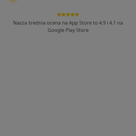
Nasza średnia ocena na App Store to 4.9 i 4.1 na
dr n. med. Magdalena Dyba
Google Play Store
Stomatolog, Protetyk stomatologiczny, Lekarz wykonujący
·
Więcej
zabiegi medycyny estetycznej
32 opinie
Bułgarska 59/U2, Poznań
•
Mapa
Dyba Dental Clinic
Zdjęcia cefalometryczne
150 zł
Specjalista nie oferuje umawiania online pod tym adresem.
Poproś o wizytę