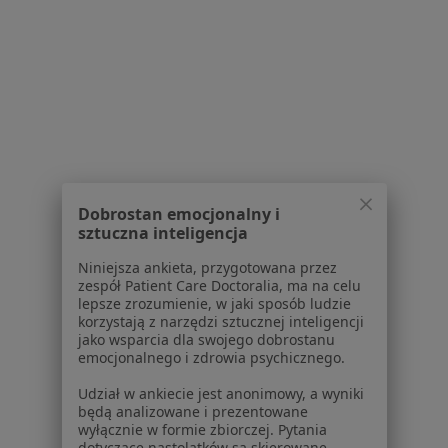
Serwis
Regulamin
Polityka prywatności pacjentów
Polityka prywatności profesjonalistów
Polityka prywatności dla profesjonalistów, których
Dobrostan emocjonalny i
sztuczna inteligencja
dane pozyskaliśmy samodzielnie
Polityka cookies
Niniejsza ankieta, przygotowana przez
Jak działają wyniki wyszukiwania
zespół Patient Care Doctoralia, ma na celu
lepsze zrozumienie, w jaki sposób ludzie
Dostępność
korzystają z narzędzi sztucznej inteligencji
O nas
jako wsparcia dla swojego dobrostanu
Praca
Rekrutujemy!
emocjonalnego i zdrowia psychicznego.
Partnerzy
Udział w ankiecie jest anonimowy, a wyniki
Centrum prasowe
będą analizowane i prezentowane
Kontakt
wyłącznie w formie zbiorczej. Pytania
dotyczące nastolatków są skierowane