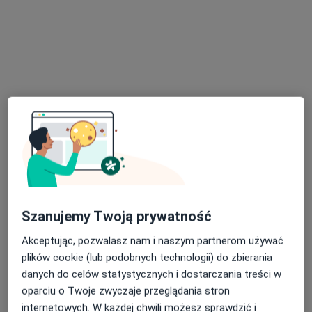
dr n. med. Jakub Dyba
·
Więcej
Chirurg stomatologiczny, Stomatolog, Periodontolog
82 opinie
Bułgarska 59/U2, Poznań
•
Mapa
Dyba Dental Clinic
Zdjęcia cefalometryczne
150 zł
Specjalista nie oferuje umawiania online pod tym adresem.
Szanujemy Twoją prywatność
Poproś o wizytę
Akceptując, pozwalasz nam i naszym partnerom używać
plików cookie (lub podobnych technologii) do zbierania
danych do celów statystycznych i dostarczania treści w
oparciu o Twoje zwyczaje przeglądania stron
internetowych. W każdej chwili możesz sprawdzić i