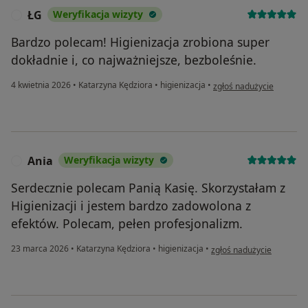
ŁG
Weryfikacja wizyty
Ł
Bardzo polecam! Higienizacja zrobiona super
dokładnie i, co najważniejsze, bezboleśnie.
w opinii użytkownika ŁG
4 kwietnia 2026
•
Katarzyna Kędziora
•
higienizacja
•
zgłoś nadużycie
Ania
Weryfikacja wizyty
A
Serdecznie polecam Panią Kasię. Skorzystałam z
Higienizacji i jestem bardzo zadowolona z
efektów. Polecam, pełen profesjonalizm.
w opinii użytkownika Ania
23 marca 2026
•
Katarzyna Kędziora
•
higienizacja
•
zgłoś nadużycie