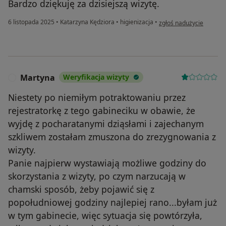
Bardzo dziękuję za dzisiejszą wizytę.
w opinii użytkownika an
6 listopada 2025
•
Katarzyna Kędziora
•
higienizacja
•
zgłoś nadużycie
Martyna
Weryfikacja wizyty
M
Niestety po niemiłym potraktowaniu przez
rejestratorkę z tego gabineciku w obawie, że
wyjdę z pocharatanymi dziąsłami i zajechanym
szkliwem zostałam zmuszona do zrezygnowania z
wizyty.
Panie najpierw wystawiają możliwe godziny do
skorzystania z wizyty, po czym narzucają w
chamski sposób, żeby pojawić się z
popołudniowej godziny najlepiej rano...byłam już
w tym gabinecie, więc sytuacja się powtórzyła,