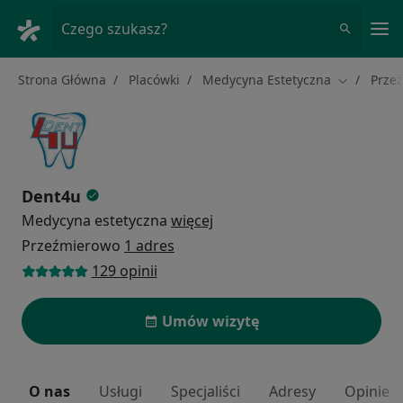
Me
Czego szukasz?
Strona Główna
Placówki
Medycyna Estetyczna
Prze
Zmień mia
Dent4u
Medycyna estetyczna
więcej
Przeźmierowo
1 adres
129 opinii
Umów wizytę
O nas
Usługi
Specjaliści
Adresy
Opinie