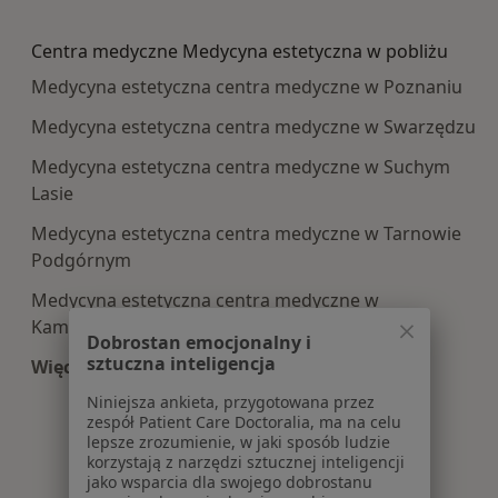
Więcej w kategorii: Najpopularniesze centra m
Centra medyczne Medycyna estetyczna w pobliżu
Medycyna estetyczna centra medyczne w Poznaniu
Medycyna estetyczna centra medyczne w Swarzędzu
Medycyna estetyczna centra medyczne w Suchym
Lasie
Medycyna estetyczna centra medyczne w Tarnowie
Podgórnym
Medycyna estetyczna centra medyczne w
Kamionkach
Dobrostan emocjonalny i
sztuczna inteligencja
Więcej (6)
Więcej w kategorii: Centra medyczne Medycyna 
Niniejsza ankieta, przygotowana przez
zespół Patient Care Doctoralia, ma na celu
lepsze zrozumienie, w jaki sposób ludzie
korzystają z narzędzi sztucznej inteligencji
jako wsparcia dla swojego dobrostanu