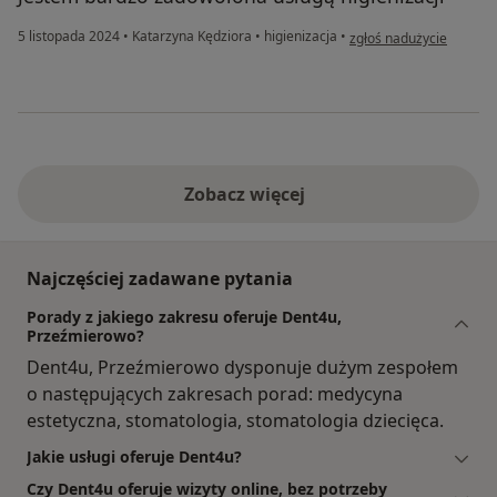
w opinii użytkownika Al
5 listopada 2024
•
Katarzyna Kędziora
•
higienizacja
•
zgłoś nadużycie
Zobacz więcej
Najczęściej zadawane pytania
Porady z jakiego zakresu oferuje Dent4u,
Przeźmierowo?
Dent4u, Przeźmierowo dysponuje dużym zespołem
o następujących zakresach porad: medycyna
estetyczna, stomatologia, stomatologia dziecięca.
Jakie usługi oferuje Dent4u?
Czy Dent4u oferuje wizyty online, bez potrzeby