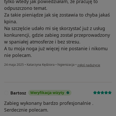
tylko wtedy jak powiedziałam, że pracuję to
odpuszczono temat.
Za takie pieniądze jak się zostawia to chyba jakaś
kpina.
Na szczęście udało mi się skorzystać już z usług
konkurencji, gdzie zabieg został przeprowadzony
w spaniałej atmosferze i bez stresu.
A tu moja noga już więcej nie postanie i nikomu
nie polecam.
w opinii użytkownika Mart
24 maja 2025
•
Katarzyna Kędziora
•
higienizacja
•
zgłoś nadużycie
Bartosz
Weryfikacja wizyty
B
Zabieg wykonany bardzo profesjonalnie .
Serdecznie polecam.