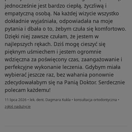
jednocześnie jest bardzo ciepłą, życzliwą i
empatyczną osobą. Na każdej wizycie wszystko
dokładnie wyjaśniała, odpowiadała na moje
pytania i dbała o to, żebym czuła się komfortowo.
Dzięki niej zawsze czułam, że jestem w
najlepszych rękach. Dziś mogę cieszyć się
pięknym uśmiechem i jestem ogromnie
wdzięczna za poświęcony czas, zaangażowanie i
perfekcyjne wykonanie leczenia. Gdybym miała
wybierać jeszcze raz, bez wahania ponownie
zdecydowałabym się na Panią Doktor. Serdecznie
polecam każdemu!
11 lipca 2026
•
lek. dent. Dagmara Kukla
•
konsultacja ortodontyczna
•
w opinii użytkownika Marta
zgłoś nadużycie