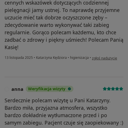
cennych wskazówek dotyczących codziennej
pielęgnacji jamy ustnej. To naprawdę przyjemne
uczucie mieć tak dobrze oczyszczone zęby –
zdecydowanie warto wykonywać taki zabieg
regularnie. Gorąco polecam każdemu, kto chce
zadbać o zdrowy i piękny uśmiech! Polecam Panią
Kasię!
w opinii użytkownika M
13 listopada 2025
•
Katarzyna Kędziora
•
higienizacja
•
zgłoś nadużycie
anna
Weryfikacja wizyty
A
Serdecznie polecam wizytę u Pani Katarzyny.
Bardzo miła, przyjazna atmosfera, wszystko
bardzo dokładnie wytłumaczone przed i po
samym zabiegu. Pacjent czuje się zaopiekowany :)