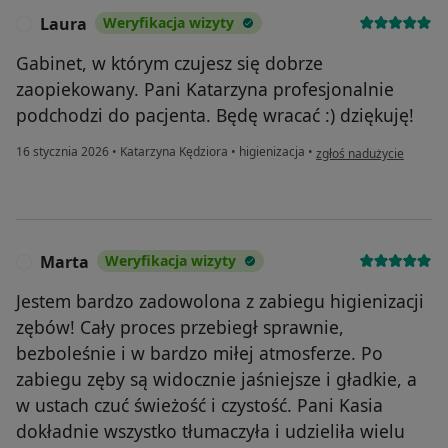
Laura
Weryfikacja wizyty
L
Gabinet, w którym czujesz się dobrze
zaopiekowany. Pani Katarzyna profesjonalnie
podchodzi do pacjenta. Będę wracać :) dziękuję!
w opinii użytkownika La
16 stycznia 2026
•
Katarzyna Kędziora
•
higienizacja
•
zgłoś nadużycie
Marta
Weryfikacja wizyty
M
Jestem bardzo zadowolona z zabiegu higienizacji
zębów! Cały proces przebiegł sprawnie,
bezboleśnie i w bardzo miłej atmosferze. Po
zabiegu zęby są widocznie jaśniejsze i gładkie, a
w ustach czuć świeżość i czystość. Pani Kasia
dokładnie wszystko tłumaczyła i udzieliła wielu