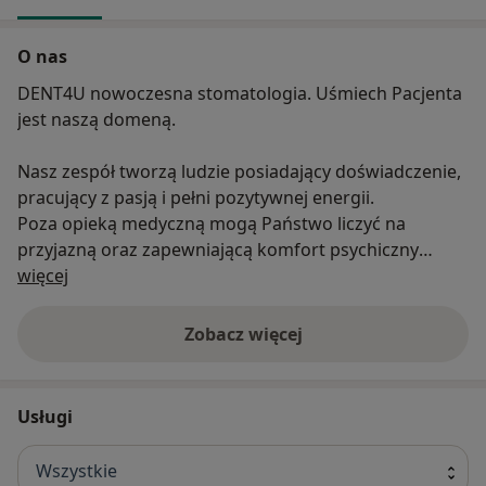
O nas
DENT4U nowoczesna stomatologia. Uśmiech Pacjenta
jest naszą domeną.
Nasz zespół tworzą ludzie posiadający doświadczenie,
pracujący z pasją i pełni pozytywnej energii.
Poza opieką medyczną mogą Państwo liczyć na
przyjazną oraz zapewniającą komfort psychiczny
O nas
atmosferę.
więcej
Wyróżnia nas:
- krótkie terminy wizyt
Zobacz więcej
- leczymy zarówno dorosłych jak i dzieci
- indywidualne podejście do pacjenta
- miła atmosfera
Usługi
- możliwość rozłożenia leczenia na raty
- ciągłe podnoszenie kwalifikacji
Wszystkie
- atrakcyjne ceny