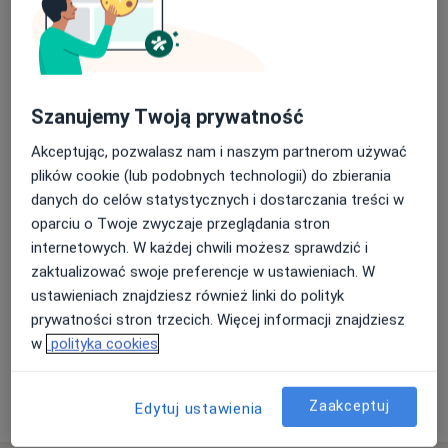
Higienizacja
higienizacja
Od 350 zł
Szczegóły
Szanujemy Twoją prywatność
Umów
Akceptując, pozwalasz nam i naszym partnerom używać
plików cookie (lub podobnych technologii) do zbierania
danych do celów statystycznych i dostarczania treści w
Nakładkowe wybielanie zębów
oparciu o Twoje zwyczaje przeglądania stron
nakładkowe wybielanie zębów
1 100 zł
Szczegóły
internetowych. W każdej chwili możesz sprawdzić i
zaktualizować swoje preferencje w ustawieniach. W
Umów
ustawieniach znajdziesz również linki do polityk
prywatności stron trzecich. Więcej informacji znajdziesz
+ 4 usługi
w
polityka cookies
Zaakceptuj
Edytuj ustawienia
W jaki sposób ustalane są ceny?