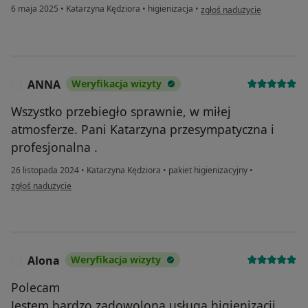
w opinii użytkownika Bartos
6 maja 2025
•
Katarzyna Kędziora
•
higienizacja
•
zgłoś nadużycie
ANNA
Weryfikacja wizyty
A
Wszystko przebiegło sprawnie, w miłej
atmosferze. Pani Katarzyna przesympatyczna i
profesjonalna .
26 listopada 2024
•
Katarzyna Kędziora
•
pakiet higienizacyjny
•
w opinii użytkownika ANNA
zgłoś nadużycie
Alona
Weryfikacja wizyty
A
Polecam
Jestem bardzo zadowolona usługą higienizacji