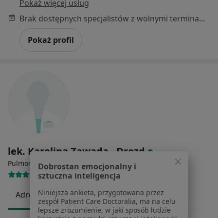
Pokaż więcej usług
Brak dostępnych specjalistów z wolnymi terminami w tym centrum medycznym.
Pokaż profil
lek. Karolina Zawada - Drozd
·
Więcej
Pulmonolog
Dobrostan emocjonalny i
20 opinii
sztuczna inteligencja
Niniejsza ankieta, przygotowana przez
Adres
Online
zespół Patient Care Doctoralia, ma na celu
lepsze zrozumienie, w jaki sposób ludzie