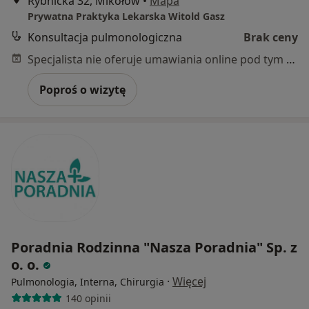
Rybnicka 32, Mikołów
•
Mapa
Prywatna Praktyka Lekarska Witold Gasz
Konsultacja pulmonologiczna
Brak ceny
Specjalista nie oferuje umawiania online pod tym adresem.
Poproś o wizytę
Poradnia Rodzinna "Nasza Poradnia" Sp. z
o. o.
·
Więcej
Pulmonologia, Interna, Chirurgia
140 opinii