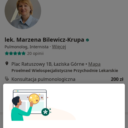
lek. Marzena Bilewicz-Krupa
·
Więcej
Pulmonolog, Internista
20 opinii
Plac Ratuszowy 1B, Łaziska Górne
•
Mapa
Proelmed Wielospecjalistyczne Przychodnie Lekarskie
Konsultacja pulmonologiczna
200 zł
Specjalista nie oferuje umawiania online pod tym adresem.
Poproś o wizytę