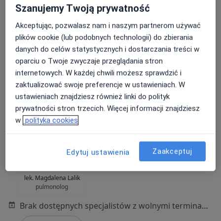
Szanujemy Twoją prywatność
Akceptując, pozwalasz nam i naszym partnerom używać
plików cookie (lub podobnych technologii) do zbierania
danych do celów statystycznych i dostarczania treści w
oparciu o Twoje zwyczaje przeglądania stron
Centrum Medyczne PROFILAKTYKA
internetowych. W każdej chwili możesz sprawdzić i
·
Więcej
Pulmonologia, Kardiologia, Urologia
zaktualizować swoje preferencje w ustawieniach. W
1416 opinii
ustawieniach znajdziesz również linki do polityk
ul. Józefa Piłsudskiego 129, Ruda Śląska
•
Mapa
prywatności stron trzecich. Więcej informacji znajdziesz
w
polityka cookies
Konsultacja pulmonologiczna (kolejna wizyta)
250 zł
Pokaż więcej usług
Zaakceptuj
Edytuj ustawienia
lek. Magdalena Lalik
pulmonolog
Brak dostępnych specjalistów z wolnymi terminami w tym centrum medycznym.