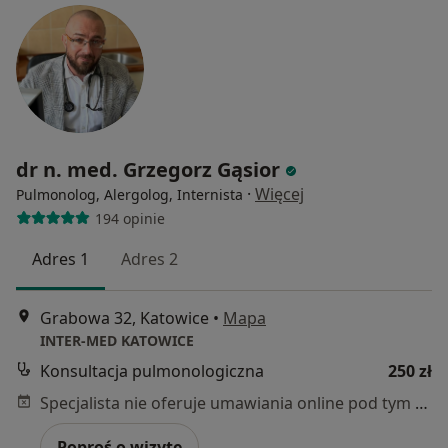
dr n. med. Grzegorz Gąsior
·
Więcej
Pulmonolog, Alergolog, Internista
194 opinie
Adres 1
Adres 2
Grabowa 32, Katowice
•
Mapa
INTER-MED KATOWICE
Konsultacja pulmonologiczna
250 zł
Specjalista nie oferuje umawiania online pod tym adresem.
Poproś o wizytę