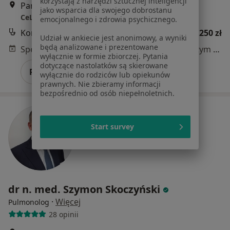
korzystają z narzędzi sztucznej inteligencji
Panewnicka 272b/2, Katowice
•
Mapa
jako wsparcia dla swojego dobrostanu
CeLDiR Centrum Leczenia Dziecka i Rodziny
emocjonalnego i zdrowia psychicznego.
Konsultacja pulmonologiczna
250 zł
Udział w ankiecie jest anonimowy, a wyniki
będą analizowane i prezentowane
Specjalista nie oferuje umawiania online pod tym adresem.
wyłącznie w formie zbiorczej. Pytania
dotyczące nastolatków są skierowane
Poproś o wizytę
wyłącznie do rodziców lub opiekunów
prawnych. Nie zbieramy informacji
bezpośrednio od osób niepełnoletnich.
Start survey
dr n. med. Szymon Skoczyński
·
Więcej
Pulmonolog
28 opinii