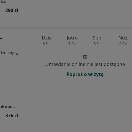
ska
290 zł
-
Dziś
Jutro
Sob,
Ndz,
6 Sie
7 Sie
8 Sie
9 Sie
ziecięcy,
Umawianie online nie jest dostępne
Poproś o wizytę
Centrum Medyczne enel-med - Oddział Przyokopowa
376 zł