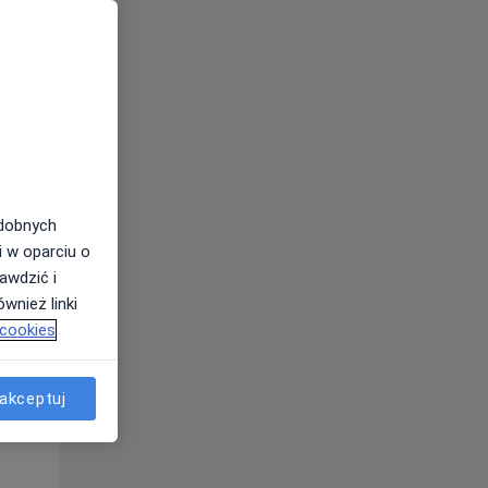
odobnych
Pon,
Wt,
Śr,
i w oparciu o
10 Sie
11 Sie
12 Sie
awdzić i
wnież linki
 cookies
akceptuj