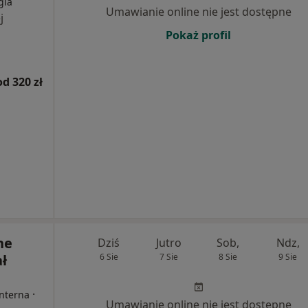
gia
Umawianie online nie jest dostępne
j
Pokaż profil
od 320 zł
ne
Dziś
Jutro
Sob,
Ndz,
ł
6 Sie
7 Sie
8 Sie
9 Sie
·
Interna
Umawianie online nie jest dostępne