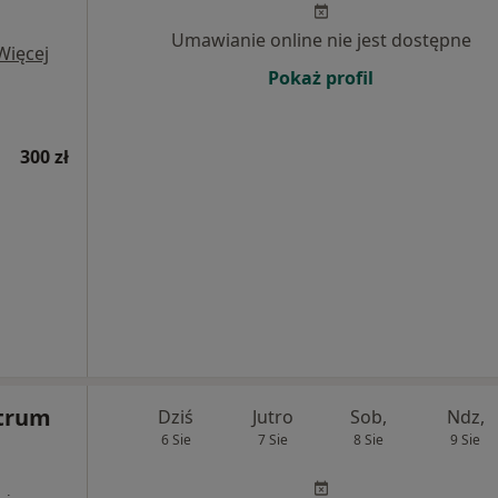
Umawianie online nie jest dostępne
Więcej
Pokaż profil
300 zł
trum
Dziś
Jutro
Sob,
Ndz,
6 Sie
7 Sie
8 Sie
9 Sie