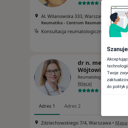
68 opinii
Al. Wilanowska 333, Warszawa
•
Mapa
Reumatika - Centrum Reumatologii
Konsultacja reumatologiczna dzieci
Szanuje
Akceptując
dr n. med. Joanna
technologii
Wójtowicz
Twoje zwyc
Reumatolog dziecięcy, Ped
zaktualizo
Więcej
do polityk 
373 opinie
Adres 1
Adres 2
Zdziechowskiego 7/4, Warszawa
•
Mapa