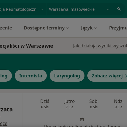
acja, badanie lub nazwisko
miasto lub dzielnica
zenie
Dostępne terminy
Język
Przyjmu
ecjaliści w Warszawie
Jak działają wyniki wysz
log
Internista
Laryngolog
Zobacz więcej
Dziś
Jutro
Sob,
Ndz,
6 Sie
7 Sie
8 Sie
9 Sie
rzata
ęcej
Umawianie online nie jest dostępne