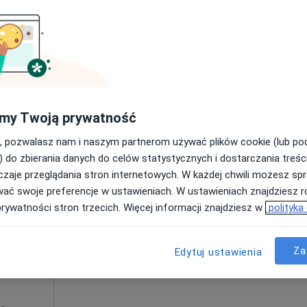
Poproś o wizytę
300 zł
my Twoją prywatność
, pozwalasz nam i naszym partnerom używać plików cookie (lub p
Dziś
Jutro
Sob,
Ndz,
) do zbierania danych do celów statystycznych i dostarczania treśc
6 Sie
7 Sie
8 Sie
9 Sie
zaje przeglądania stron internetowych. W każdej chwili możesz spr
·
iatra
wać swoje preferencje w ustawieniach. W ustawieniach znajdziesz ró
prywatności stron trzecich. Więcej informacji znajdziesz w
polityka
Umawianie online nie jest dostępne
Poproś o wizytę
Za
Edytuj ustawienia