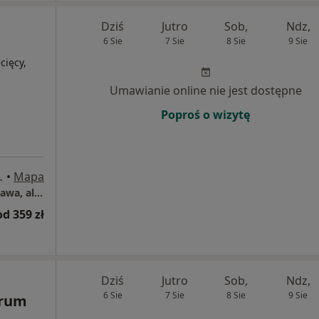
Dziś
Jutro
Sob,
Ndz,
6 Sie
7 Sie
8 Sie
9 Sie
cięcy,
Umawianie online nie jest dostępne
Poproś o wizytę
j 93, Warszawa
•
Mapa
Centrum Medyczne Grupa LUX MED – Warszawa, al. KEN 93
od 359 zł
Dziś
Jutro
Sob,
Ndz,
6 Sie
7 Sie
8 Sie
9 Sie
trum