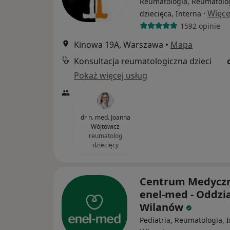
Reumatologia, Reumatolo
·
Więce
dziecięca, Interna
1592 opinie
Kinowa 19A, Warszawa
•
Mapa
Konsultacja reumatologiczna dzieci
Pokaż więcej usług
dr n. med. Joanna
Wójtowicz
reumatolog
dziecięcy
Centrum Medycz
enel-med - Oddzia
Wilanów
Pediatria, Reumatologia, 