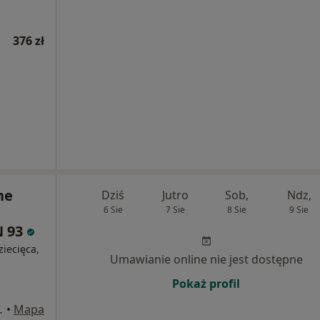
376 zł
ne
Dziś
Jutro
Sob,
Ndz,
6 Sie
7 Sie
8 Sie
9 Sie
N 93
ziecięca,
Umawianie online nie jest dostępne
Pokaż profil
j 93, Warszawa
•
Mapa