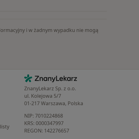
Popularne specjalizacje
 informacyjny i w żadnym wypadku nie mogą
Kontakt
ZnanyLekarz - Strona główna
ZnanyLekarz Sp. z o.o.
ul. Kolejowa 5/7
01-217 Warszawa, Polska
NIP: ⁠7010224868
KRS: ⁠0000347997
isty
REGON: ⁠142276657