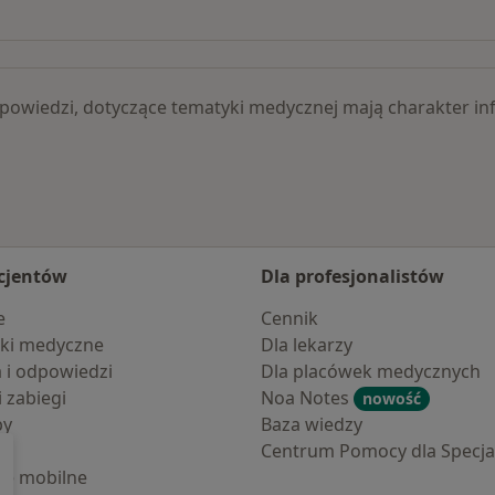
e specjaliści
Więcej w kategorii: 
 odpowiedzi, dotyczące tematyki medycznej mają charakter
cjentów
Dla profesjonalistów
e
Cennik
ki medyczne
Dla lekarzy
a i odpowiedzi
Dla placówek medycznych
i zabiegi
Noa Notes
nowość
by
Baza wiedzy
Centrum Pomocy dla Specjal
cje mobilne