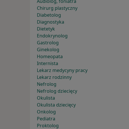
Audiolog, foniatra
Chirurg plastyczny
Diabetolog
Diagnostyka
Dietetyk
Endokrynolog
Gastrolog
Ginekolog
Homeopata
Internista
Lekarz medycyny pracy
Lekarz rodzinny
Nefrolog
Nefrolog dziecięcy
Okulista
Okulista dziecięcy
Onkolog
Pediatra
Proktolog