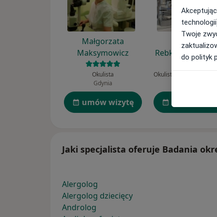
Akceptując
technologii
Twoje zwyc
Małgorzata
Małgorzata
zaktualizo
Maksymowicz
Rebkowska-Jura
do polityk 
Okulista
Gdynia
Bytom
umów wizytę
umów wizy
Jaki specjalista oferuje Badania ok
Alergolog
Alergolog dziecięcy
Androlog