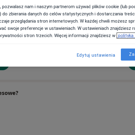
, pozwalasz nam i naszym partnerom używać plików cookie (lub p
) do zbierania danych do celów statystycznych i dostarczania treśc
zaje przeglądania stron internetowych. W każdej chwili możesz spr
Benjamin Efurhievwe
Michał Mroczek
wać swoje preferencje w ustawieniach. W ustawieniach znajdziesz ró
szek
prywatności stron trzecich. Więcej informacji znajdziesz w
polityka
Okulista
Okulista, Okulista dziecięcy
Wrocław
Bydgoszcz
Okulista, Lekarz wykonujący zabiegi medycyny estetycznej
Oku
Za
Edytuj ustawienia
umów wizytę
umów wizytę
tę
resowe?