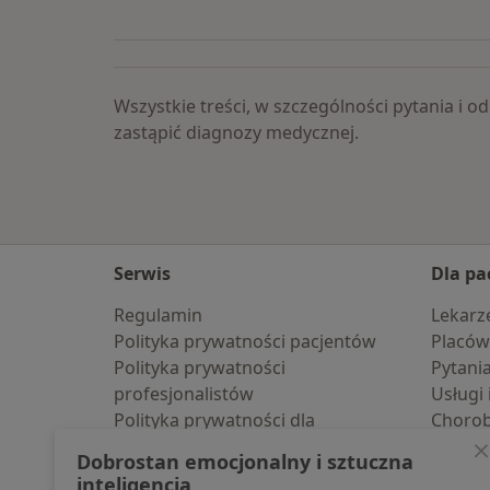
Więcej w kategorii: Badania okresow
Wszystkie treści, w szczególności pytania i
zastąpić diagnozy medycznej.
Serwis
Dla pa
Regulamin
Lekarz
Polityka prywatności pacjentów
Placów
Polityka prywatności
Pytani
profesjonalistów
Usługi 
Polityka prywatności dla
Choro
profesjonalistów, których dane
Pomoc
Dobrostan emocjonalny i sztuczna
pozyskaliśmy samodzielnie
Aplika
inteligencja