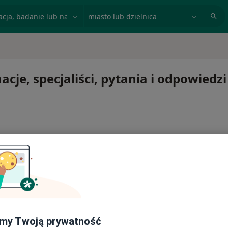
acja, badanie lub nazwisko
miasto lub dzielnica
cje, specjaliści, pytania i odpowiedzi
my Twoją prywatność