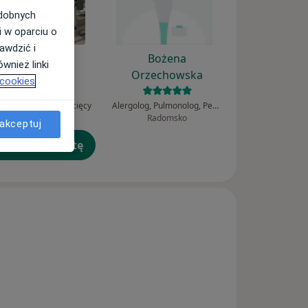
odobnych
i w oparciu o
awdzić i
Joanna Ewa
Bożena
wnież linki
Rutkowska
Orzechowska
 cookies
lista, Okulista dziecięcy
Alergolog, Pulmonolog, Pediatra
Bytom
Radomsko
akceptuj
umów wizytę