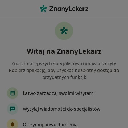
Me
Czego szukasz?
Strona Główna
Usługi
Pomiar Poziomu Cholesterolu
Pomiar poziomu cholesterolu -
Witaj na ZnanyLekarz
informacje, specjaliści, pytania i
odpowiedzi
Znajdź najlepszych specjalistów i umawiaj wizyty.
Pobierz aplikację, aby uzyskać bezpłatny dostęp do
przydatnych funkcji:
Łatwo zarządzaj swoimi wizytami
Informacje
Wysyłaj wiadomości do specjalistów
Eksperci - pomiar poziomu cholesterolu
Otrzymuj powiadomienia