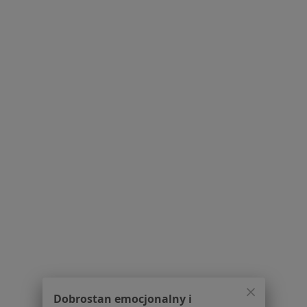
dane pozyskaliśmy samodzielnie
Polityka cookies
Jak działają wyniki wyszukiwania
Dostępność
O nas
Praca
Rekrutujemy!
Partnerzy
Centrum prasowe
Kontakt
Dla pacjentów
Lekarze
Placówki medyczne
Pytania i odpowiedzi
Usługi i zabiegi
Choroby
Pomoc
Aplikacje mobilne
Dobrostan emocjonalny i