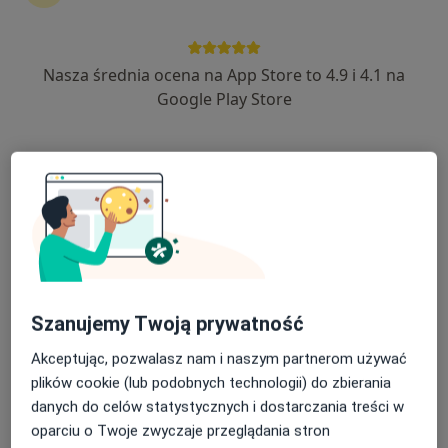
Piotr Rak
Nasza średnia ocena na App Store to 4.9 i 4.1 na
Chirurg, Chirurg onkologiczny, Lekarz wykonujący zabiegi medycyny estetycznej
Google Play Store
Gdańsk
umów wizytę
Bożena Orzechowska
Alergolog, Pulmonolog, Pediatra
Radomsko
Dorota Kardas - Sobantka
Szanujemy Twoją prywatność
Akceptując, pozwalasz nam i naszym partnerom używać
Alergolog, Pediatra
Łódź
plików cookie (lub podobnych technologii) do zbierania
danych do celów statystycznych i dostarczania treści w
oparciu o Twoje zwyczaje przeglądania stron
Krzysztof Buczyłko