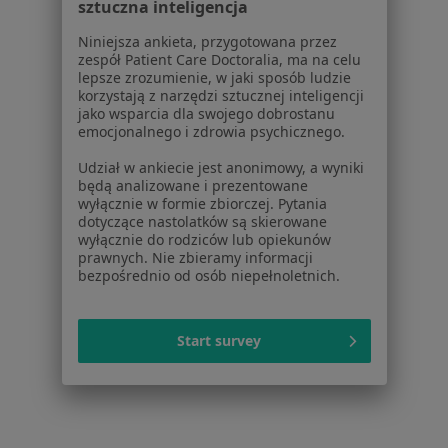
sztuczna inteligencja
Blog dla pacjentów
Niniejsza ankieta, przygotowana przez
Dla profesjonalistów
zespół Patient Care Doctoralia, ma na celu
lepsze zrozumienie, w jaki sposób ludzie
Cennik
korzystają z narzędzi sztucznej inteligencji
Dla lekarzy
jako wsparcia dla swojego dobrostanu
Dla placówek medycznych
emocjonalnego i zdrowia psychicznego.
Noa Notes
nowość
Udział w ankiecie jest anonimowy, a wyniki
Baza wiedzy
będą analizowane i prezentowane
Centrum Pomocy dla Specjalisty
wyłącznie w formie zbiorczej. Pytania
dotyczące nastolatków są skierowane
Kontakt
wyłącznie do rodziców lub opiekunów
ZnanyLekarz - Strona główna
prawnych. Nie zbieramy informacji
bezpośrednio od osób niepełnoletnich.
ZnanyLekarz Sp. z o.o.
ul. Kolejowa 5/7
01-217 Warszawa, Polska
Start survey
NIP: ⁠7010224868
KRS: ⁠0000347997
REGON: ⁠142276657