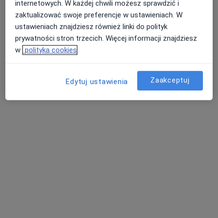
internetowych. W każdej chwili możesz sprawdzić i
zaktualizować swoje preferencje w ustawieniach. W
Alergolog
ustawieniach znajdziesz również linki do polityk
Łódź
prywatności stron trzecich. Więcej informacji znajdziesz
w
polityka cookies
Iwona Królik
Zaakceptuj
Edytuj ustawienia
Alergolog, Pulmonolog
Lublin
Leszek Solarz
Alergolog, Pediatra, Pulmonolog
Jelna
Jaki specjalista oferuje Pomiar poziomu