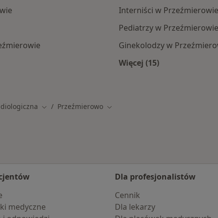
owie
Interniści w Przeźmierowi
Pediatrzy w Przeźmierowi
zeźmierowie
Ginekolodzy w Przeźmiero
Więcej (15)
ierowie
Więcej w kategorii: 
adiologiczna
Przeźmierowo
Zmień miasto
Zmień miasto
cjentów
Dla profesjonalistów
e
Cennik
ki medyczne
Dla lekarzy