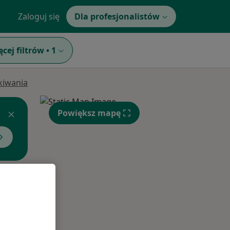
Zaloguj się
Dla profesjonalistów
ęcej filtrów
•
1
ukiwania
Powiększ mapę
Pon,
Wt,
Śr,
10 Sie
11 Sie
12 Sie