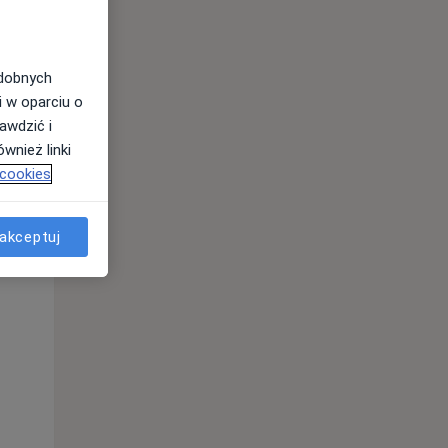
odobnych
i w oparciu o
awdzić i
wnież linki
 cookies
Pon,
Wt,
Śr,
akceptuj
10 Sie
11 Sie
12 Sie