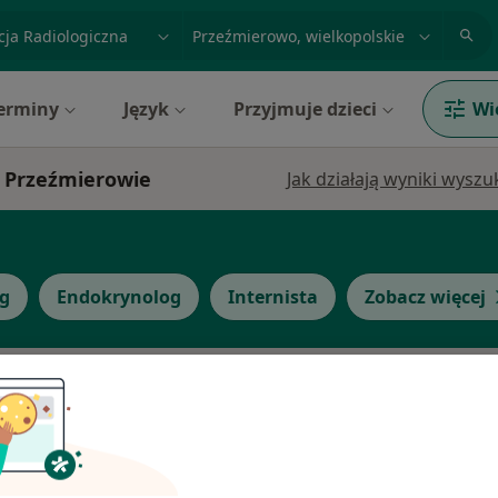
acja, badanie lub nazwisko
miasto lub dzielnica
erminy
Język
Przyjmuje dzieci
Wi
 w Przeźmierowie
Jak działają wyniki wysz
g
Endokrynolog
Internista
Zobacz więcej
Dziś
Jutro
Sob,
Ndz,
6 Sie
7 Sie
8 Sie
9 Sie
a,
Umawianie online nie jest dostępne