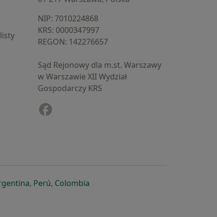
NIP: ⁠7010224868
KRS: ⁠0000347997
isty
REGON: ⁠142276657
Sąd Rejonowy dla m.st. Warszawy
w Warszawie XII Wydział
Gospodarczy KRS
Facebook
otwiera się w nowej karcie
cie
owej karcie
ię w nowej karcie
iera się w nowej karcie
otwiera się w nowej karcie
otwiera się w nowej karcie
otwiera się w nowej karcie
rgentina
,
Perú
,
Colombia