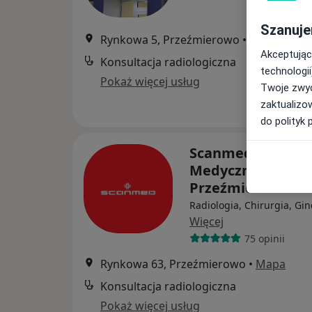
Szanuje
Rynkowa 5, Przeźmierowo
•
Mapa
Akceptując
Konsultacja radiologiczna
technologii
Pokaż więcej usług
Twoje zwyc
zaktualizo
do polityk 
Scanmed S.A Cen
Medyczne
Przeźmierowo
Radiologia, Chirurgia, Gin
Więcej
75 opinii
Rynkowa 63, Przeźmierowo
•
Mapa
Konsultacja radiologiczna
Pokaż więcej usług