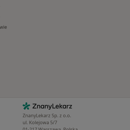
e
e
wie
Popularne specjalizacje
Kontakt
ZnanyLekarz - Strona główna
ZnanyLekarz Sp. z o.o.
ul. Kolejowa 5/7
01-217 Warszawa, Polska