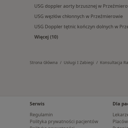
USG doppler aorty brzusznej w Przeźmier
USG węzłów chłonnych w Przeźmierowie
USG Doppler tętnic kończyn dolnych w Pr
Więcej (10)
Więcej w kategorii: Usługi w Przeźm
Strona Główna
Usługi I Zabiegi
Konsultacja R
Serwis
Dla pa
Regulamin
Lekarz
Polityka prywatności pacjentów
Placów