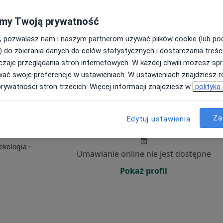
Pokaż profil
my Twoją prywatność
, pozwalasz nam i naszym partnerom używać plików cookie (lub p
) do zbierania danych do celów statystycznych i dostarczania treśc
zaje przeglądania stron internetowych. W każdej chwili możesz spr
wać swoje preferencje w ustawieniach. W ustawieniach znajdziesz ró
prywatności stron trzecich. Więcej informacji znajdziesz w
polityka
trum
Dziś
Jutro
Sob,
Ndz,
Za
Edytuj ustawienia
6 Sie
7 Sie
8 Sie
9 Sie
·
ekologia
Umawianie online nie jest dostępne
Pokaż profil