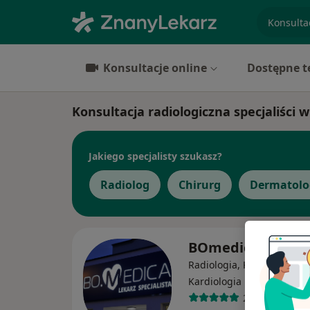
specjaliz
Konsultacje online
Dostępne t
Konsultacja radiologiczna specjaliści
Jakiego specjalisty szukasz?
Radiolog
Chirurg
Dermatolo
BOmedica
Radiologia, Kardiochirurgi
·
Więcej
Kardiologia
2364 opinie