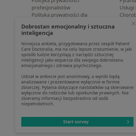
Polityka prywatności
Pytani
profesjonalistów
Usługi 
Polityka prywatności dla
Choro
profesjonalistów, których dane
Pomoc
Dobrostan emocjonalny i sztuczna
pozyskaliśmy samodzielnie
Aplika
inteligencja
Polityka cookies
Blog d
Niniejsza ankieta, przygotowana przez zespół Patient
Jak działają wyniki wyszukiwania
Care Doctoralia, ma na celu lepsze zrozumienie, w jaki
Dostępność
sposób ludzie korzystają z narzędzi sztucznej
O nas
inteligencji jako wsparcia dla swojego dobrostanu
emocjonalnego i zdrowia psychicznego.
Praca
Rekrutujemy!
Partnerzy
Udział w ankiecie jest anonimowy, a wyniki będą
Centrum prasowe
analizowane i prezentowane wyłącznie w formie
zbiorczej. Pytania dotyczące nastolatków są skierowane
Kontakt
wyłącznie do rodziców lub opiekunów prawnych. Nie
zbieramy informacji bezpośrednio od osób
niepełnoletnich.
otwiera się w now
otwiera s
o
Polska
,
Türkiye
,
España
,
Start survey