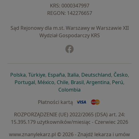
KRS: ⁠0000347997
REGON: ⁠142276657
Sąd Rejonowy dla m.st. Warszawy w Warszawie XII
Wydział Gospodarczy KRS
Facebook
otwiera się w nowej karcie
otwiera się w nowej karcie
otwiera się w nowej karcie
otwiera się w nowej karcie
otwiera się w nowej karci
otwiera się
otwi
Polska
,
Türkiye
,
España
,
Italia
,
Deutschland
,
Česko
,
otwiera się w nowej karcie
otwiera się w nowej karcie
otwiera się w nowej karcie
otwiera się w nowej kar
otwiera się 
otwier
Portugal
,
México
,
Chile
,
Brasil
,
Argentina
,
Perú
,
otwiera się w nowej karc
Colombia
Płatności kartą
ROZPORZĄDZENIE (UE) 2022/2065 (DSA) art. 24:
15.395.179 użytkowników/miesiąc - Czerwiec 2026
www.znanylekarz.pl © 2026 - Znajdź lekarza i umów