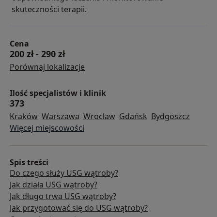
skuteczności terapii.
Cena
200 zł
-
290 zł
Porównaj lokalizacje
Ilość specjalistów i klinik
373
Kraków
Warszawa
Wrocław
Gdańsk
Bydgoszcz
Więcej miejscowości
Spis treści
Do czego służy USG wątroby?
Jak działa USG wątroby?
Jak długo trwa USG wątroby?
Jak przygotować się do USG wątroby?