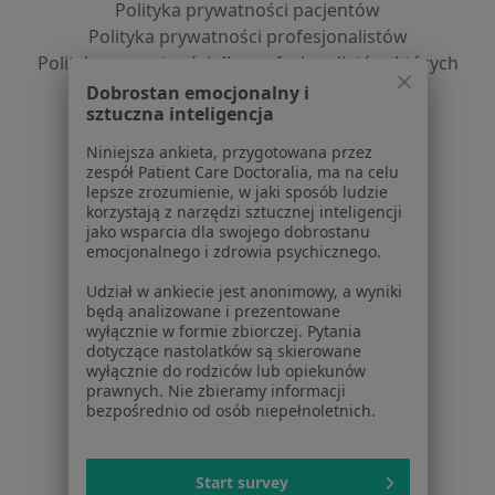
Polityka prywatności pacjentów
Polityka prywatności profesjonalistów
Polityka prywatności dla profesjonalistów, których
dane pozyskaliśmy samodzielnie
Dobrostan emocjonalny i
sztuczna inteligencja
Polityka cookies
Jak działają wyniki wyszukiwania
Niniejsza ankieta, przygotowana przez
Dostępność
zespół Patient Care Doctoralia, ma na celu
lepsze zrozumienie, w jaki sposób ludzie
O nas
korzystają z narzędzi sztucznej inteligencji
Praca
Rekrutujemy!
jako wsparcia dla swojego dobrostanu
Partnerzy
emocjonalnego i zdrowia psychicznego.
Centrum prasowe
Udział w ankiecie jest anonimowy, a wyniki
Kontakt
będą analizowane i prezentowane
wyłącznie w formie zbiorczej. Pytania
Dla pacjentów
dotyczące nastolatków są skierowane
wyłącznie do rodziców lub opiekunów
Lekarze
prawnych. Nie zbieramy informacji
Placówki medyczne
bezpośrednio od osób niepełnoletnich.
Pytania i odpowiedzi
Usługi i zabiegi
Start survey
Choroby