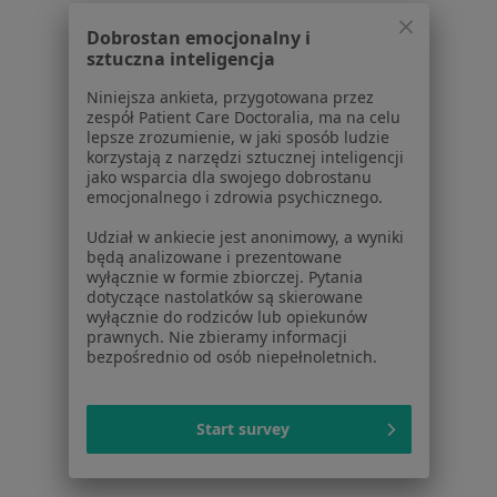
Bydgoszczy
Dobrostan emocjonalny i
Konsultacja reumatologiczna w Bydgoszczy
sztuczna inteligencja
Spirometria w Bydgoszczy
Niniejsza ankieta, przygotowana przez
zespół Patient Care Doctoralia, ma na celu
Konsultacja urologiczna w Bydgoszczy
lepsze zrozumienie, w jaki sposób ludzie
korzystają z narzędzi sztucznej inteligencji
Więcej (15)
jako wsparcia dla swojego dobrostanu
Więcej w kategorii: Usługi w Bydgoszczy
emocjonalnego i zdrowia psychicznego.
Popularne specjalizacje
Udział w ankiecie jest anonimowy, a wyniki
będą analizowane i prezentowane
Stomatolodzy w Bydgoszczy
wyłącznie w formie zbiorczej. Pytania
dotyczące nastolatków są skierowane
Psycholodzy w Bydgoszczy
wyłącznie do rodziców lub opiekunów
prawnych. Nie zbieramy informacji
Interniści w Bydgoszczy
bezpośrednio od osób niepełnoletnich.
Ginekolodzy w Bydgoszczy
Fizjoterapeuci w Bydgoszczy
Start survey
Więcej (15)
Więcej w kategorii: Popularne specjalizacje