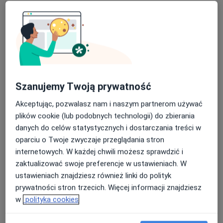
lek. Błażej Przybysławski
Szanujemy Twoją prywatność
·
Więcej
Pulmonolog, Internista
267 opinii
Akceptując, pozwalasz nam i naszym partnerom używać
Ekspert w diagnostyce raka płuca
plików cookie (lub podobnych technologii) do zbierania
danych do celów statystycznych i dostarczania treści w
Egzamin z chorób płuc zdany najlepiej w Polsce
oparciu o Twoje zwyczaje przeglądania stron
Pacjenci doceniają mnie za zaangażowanie
internetowych. W każdej chwili możesz sprawdzić i
zaktualizować swoje preferencje w ustawieniach. W
Cicha 24 lok. uż. 2, Bydgoszcz
•
Mapa
ustawieniach znajdziesz również linki do polityk
Centrum Medyczne d3
prywatności stron trzecich. Więcej informacji znajdziesz
Konsultacja pulmonologiczna
300 zł
w
polityka cookies
Specjalista nie oferuje umawiania online pod tym adresem.