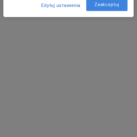
Poproś o wizytę
Zaakceptuj
Edytuj ustawienia
lek. Agnieszka Magdalena Błażejewska-
Adamska
·
Więcej
Pulmonolog, Internista
113 opinii
Bydgoskich Olimpijczyków 5/39, Bydgoszcz
•
Mapa
GIERACH-MED Centrum Kardiometaboliczne
Konsultacja pulmonologiczna
250 zł
Specjalista nie oferuje umawiania online pod tym adresem.