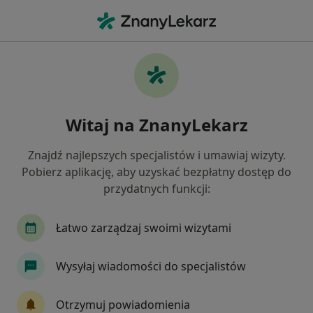
Me
Konsultacja Pulmonologiczna • Bydgoszcz, kujawsko-pomorskie
Filtry
• 1
Ubezpieczenie
Map
Konsultacja pulmonologiczna specjaliści w
Witaj na ZnanyLekarz
Bydgoszczy
Jak działają wyniki wyszukiwania
Znajdź najlepszych specjalistów i umawiaj wizyty.
Pobierz aplikację, aby uzyskać bezpłatny dostęp do
przydatnych funkcji:
Jakiego specjalisty szukasz?
Pulmonolog
Internista
Kardiolog
Or
Łatwo zarządzaj swoimi wizytami
Wysyłaj wiadomości do specjalistów
Otrzymuj powiadomienia