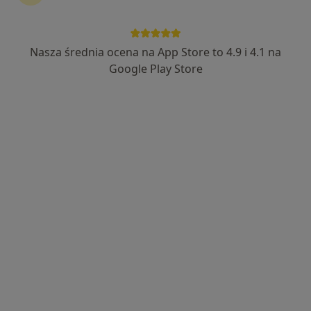
Nasza średnia ocena na App Store to 4.9 i 4.1 na
dr n. med. Renata Bijata-Bronisz
Google Play Store
·
Więcej
Alergolog, Internista, Pulmonolog
82 opinie
Leśna 9a, Bydgoszcz
•
Mapa
Centrum Medyczne Gizińscy
Konsultacja pulmonologiczna
250 zł
Specjalista nie oferuje umawiania online pod tym adresem.
Poproś o wizytę