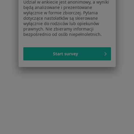
Udział w ankiecie jest anonimowy, a wyniki
będą analizowane i prezentowane
Psycholodzy w Bydgoszczy
wyłącznie w formie zbiorczej. Pytania
dotyczące nastolatków są skierowane
Interniści w Bydgoszczy
wyłącznie do rodziców lub opiekunów
prawnych. Nie zbieramy informacji
Ginekolodzy w Bydgoszczy
bezpośrednio od osób niepełnoletnich.
Fizjoterapeuci w Bydgoszczy
Więcej (15)
Start survey
Więcej w kategorii: Popularne specjalizacje
Strona Główna
Usługi I Zabiegi
Usg Jamy Brzusznej
Zmień
Bydgoszcz
Zmień miasto
Serwis