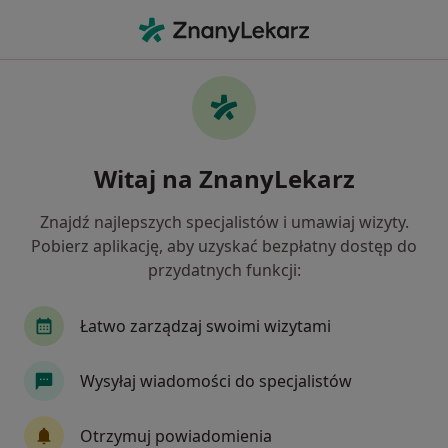
Me
Usg Jamy Brzusznej • Bydgoszcz, kujawsko-pomorskie
Filtry
• 1
Ubezpieczenie
Map
USG jamy brzusznej specjaliści w
Witaj na ZnanyLekarz
Bydgoszczy
Jak działają wyniki wyszukiwania
Znajdź najlepszych specjalistów i umawiaj wizyty.
Pobierz aplikację, aby uzyskać bezpłatny dostęp do
przydatnych funkcji:
Jaką wizytę chcesz umówić?
USG jamy brzusznej
USG jamy brzusznej dzieci
Łatwo zarządzaj swoimi wizytami
Wysyłaj wiadomości do specjalistów
Otrzymuj powiadomienia