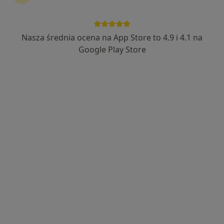
Nasza średnia ocena na App Store to 4.9 i 4.1 na
Google Play Store
Bezpieczne płatności
mgr Wiktor Kuźma
·
Więcej
Fizjoterapeuta
39 opinii
Księdza Ignacego Skorupki 90/31, Bydgoszcz
•
Mapa
Fizjo-Reh-Clinic
Badanie USG kresy białej i mięśnia prostego brzucha
od 250 zł
Specjalista nie oferuje umawiania online pod tym adresem.
Poproś o wizytę