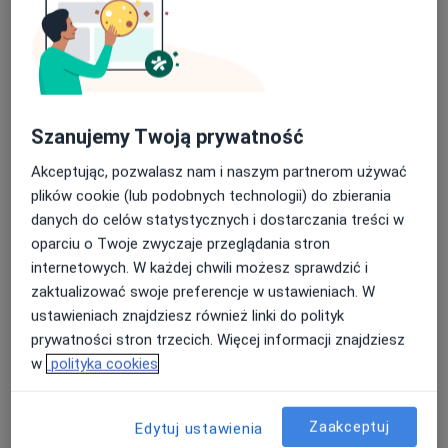
Szanujemy Twoją prywatność
Bezpieczne płatności
Akceptując, pozwalasz nam i naszym partnerom używać
lek. Beata Gruszka-Cymerman
plików cookie (lub podobnych technologii) do zbierania
Lekarz wykonujący zabiegi medycyny estetycznej, W trakcie
danych do celów statystycznych i dostarczania treści w
specjalizacji (Radiolog)
oparciu o Twoje zwyczaje przeglądania stron
4 opinie
internetowych. W każdej chwili możesz sprawdzić i
zaktualizować swoje preferencje w ustawieniach. W
Adres 1
Adres 2
ustawieniach znajdziesz również linki do polityk
prywatności stron trzecich. Więcej informacji znajdziesz
w
polityka cookies
Narcyzowa 4, Osielsko
•
Mapa
Centrum Medyczne Zacisze Zdrowia
USG jamy brzusznej
220 zł
Zaakceptuj
Edytuj ustawienia