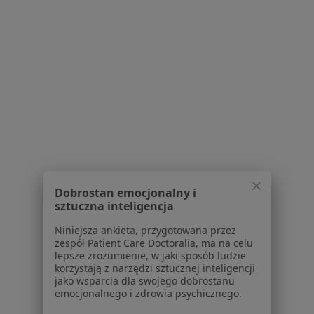
1
2
3
4
Powiązane wyszukiwania
Usługi w Bydgoszczy
Konsultacja internistyczna w Bydgoszczy
Konsultacja kardiologiczna w Bydgoszczy
ECHO serca w Bydgoszczy
Dobrostan emocjonalny i
Konsultacja reumatologiczna w Bydgoszczy
sztuczna inteligencja
Konsultacja diabetologiczna w Bydgoszczy
Niniejsza ankieta, przygotowana przez
zespół Patient Care Doctoralia, ma na celu
Więcej (15)
lepsze zrozumienie, w jaki sposób ludzie
Więcej w kategorii: Usługi w Bydgoszczy
korzystają z narzędzi sztucznej inteligencji
jako wsparcia dla swojego dobrostanu
Popularne specjalizacje
emocjonalnego i zdrowia psychicznego.
Stomatolodzy w Bydgoszczy