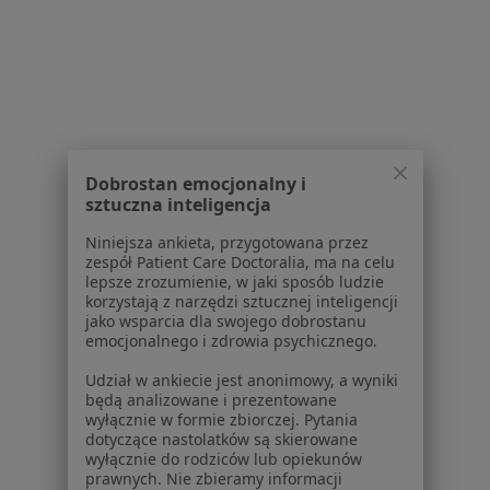
Usługi w Bydgoszczy
Konsultacja kardiologiczna w Bydgoszczy
ECHO serca w Bydgoszczy
Konsultacja reumatologiczna w Bydgoszczy
Konsultacja diabetologiczna w Bydgoszczy
Dobrostan emocjonalny i
sztuczna inteligencja
Konsultacja gastrologiczna w Bydgoszczy
Niniejsza ankieta, przygotowana przez
Więcej (15)
zespół Patient Care Doctoralia, ma na celu
Więcej w kategorii: Usługi w Bydgoszczy
lepsze zrozumienie, w jaki sposób ludzie
korzystają z narzędzi sztucznej inteligencji
Popularne specjalizacje
jako wsparcia dla swojego dobrostanu
emocjonalnego i zdrowia psychicznego.
Stomatolodzy w Bydgoszczy
Udział w ankiecie jest anonimowy, a wyniki
Psycholodzy w Bydgoszczy
będą analizowane i prezentowane
wyłącznie w formie zbiorczej. Pytania
Interniści w Bydgoszczy
dotyczące nastolatków są skierowane
wyłącznie do rodziców lub opiekunów
Ginekolodzy w Bydgoszczy
prawnych. Nie zbieramy informacji