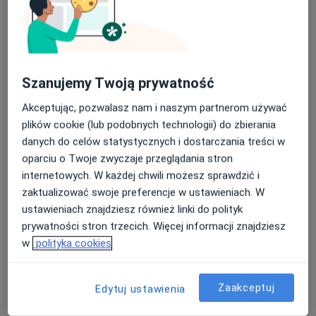
lek. Noor Almarrani
Szanujemy Twoją prywatność
·
Więcej
Lekarz medycyny pracy, Internista
Akceptując, pozwalasz nam i naszym partnerom używać
52 opinie
plików cookie (lub podobnych technologii) do zbierania
danych do celów statystycznych i dostarczania treści w
Adres 1
Adres 2
oparciu o Twoje zwyczaje przeglądania stron
internetowych. W każdej chwili możesz sprawdzić i
Babia Wieś 20, Bydgoszcz
•
Mapa
zaktualizować swoje preferencje w ustawieniach. W
Polskie Centra Medyczne
ustawieniach znajdziesz również linki do polityk
Konsultacja internistyczna
200 zł
prywatności stron trzecich. Więcej informacji znajdziesz
w
polityka cookies
Specjalista nie oferuje umawiania online pod tym adresem.
Poproś o wizytę
Zaakceptuj
Edytuj ustawienia