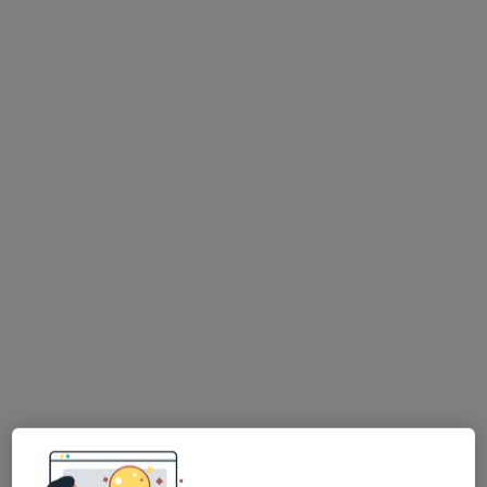
Bezpieczne płatności
dr n. med. Radosław Wieczór
·
Więcej
Endokrynolog, Diabetolog, Internista
92 opinie
Kaszubska 17h, Bydgoszcz
•
Mapa
IN-VIVO
Konsultacja internistyczna
300 zł
Specjalista nie oferuje umawiania online pod tym adresem.
Poproś o wizytę