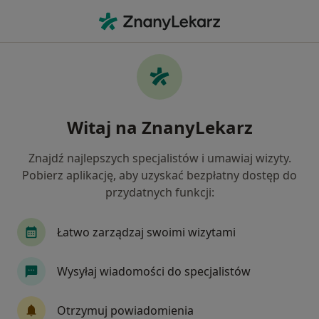
Me
Konsultacja Internistyczna • Bydgoszcz, kujawsko-pomorskie
Filtry
• 1
Ubezpieczenie
Map
Konsultacja internistyczna specjaliści w
Witaj na ZnanyLekarz
Bydgoszczy
Jak działają wyniki wyszukiwania
Znajdź najlepszych specjalistów i umawiaj wizyty.
Pobierz aplikację, aby uzyskać bezpłatny dostęp do
przydatnych funkcji:
Jakiego specjalisty szukasz?
Internista
Lekarz rodzinny
Kardiolog
Łatwo zarządzaj swoimi wizytami
Wysyłaj wiadomości do specjalistów
Otrzymuj powiadomienia