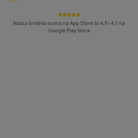
Nasza średnia ocena na App Store to 4.9 i 4.1 na
lek. Dominika Bąk-Kuczkowska
Google Play Store
·
Więcej
Lekarz rodzinny
75 opinii
Kocanki 1, Białe Błota
•
Mapa
Gabinet Lekarski Dominika Bąk-Kuczkowska
Konsultacja internistyczna
220 zł
Specjalista nie oferuje umawiania online pod tym adresem.
Poproś o wizytę