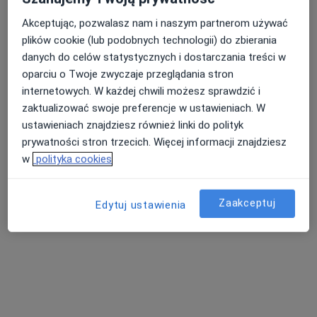
Akceptując, pozwalasz nam i naszym partnerom używać
plików cookie (lub podobnych technologii) do zbierania
danych do celów statystycznych i dostarczania treści w
oparciu o Twoje zwyczaje przeglądania stron
internetowych. W każdej chwili możesz sprawdzić i
Bezpieczne płatności
zaktualizować swoje preferencje w ustawieniach. W
lek. Maciej Majkowski
ustawieniach znajdziesz również linki do polityk
·
Więcej
W trakcie specjalizacji (Psychiatra)
prywatności stron trzecich. Więcej informacji znajdziesz
54 opinie
w
polityka cookies
Fryderyka Chopina 11a/1, Bydgoszcz
•
Mapa
Praxis Bydgoszcz
Zaakceptuj
Edytuj ustawienia
Konsultacja psychiatryczna
340 zł
Specjalista nie oferuje umawiania online pod tym adresem.
Poproś o wizytę