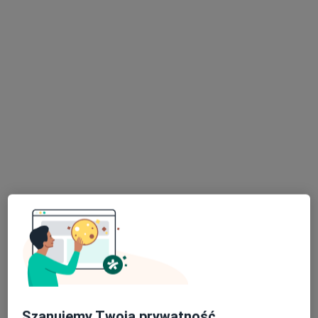
Bezpieczne płatności
lek. Klaudia Bigorowska
·
Więcej
Psychiatra
170 opinii
Adres 1
Adres 2
Fryderyka Chopina 11a/1, Bydgoszcz
•
Mapa
Praxis Bydgoszcz
Konsultacja psychiatryczna
340 zł
Specjalista nie oferuje umawiania online pod tym adresem.
Poproś o wizytę
Szanujemy Twoją prywatność