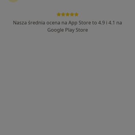
Nasza średnia ocena na App Store to 4.9 i 4.1 na
Google Play Store
Wyróżniony
Bezpieczne płatności
Praxis Bydgoszcz
·
Więcej
Psychiatria, Psychiatria dziecięca, Psychologia
3293 opinie
Adres 1
Adres 2
Marii Skłodowskiej Curie 2b/23, Bydgoszcz
•
Mapa
Konsultacja psychiatryczna
340 zł
Pokaż więcej usług
lek. Paweł Kapała
lek. Klaudia
lek. Joanna Staszak
psychiatra
Bigorowska
psychiatra