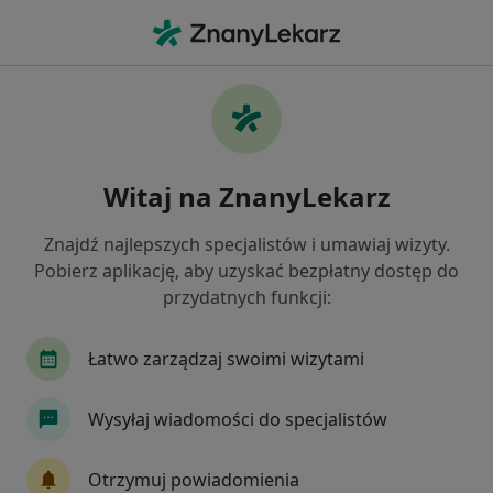
Me
Konsultacja Psychiatryczna • Bydgoszcz, kujawsko-pomorskie
Filtry
• 1
Ubezpieczenie
Map
Konsultacja psychiatryczna specjaliści w
Witaj na ZnanyLekarz
Bydgoszczy
Jak działają wyniki wyszukiwania
Znajdź najlepszych specjalistów i umawiaj wizyty.
Pobierz aplikację, aby uzyskać bezpłatny dostęp do
przydatnych funkcji:
Jakiego specjalisty szukasz?
Psychiatra
Psycholog
Psychoterapeuta
Łatwo zarządzaj swoimi wizytami
Wysyłaj wiadomości do specjalistów
Otrzymuj powiadomienia