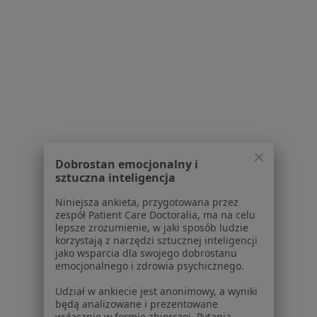
Adres
Online
Narcyzowa 4, Osielsko
•
Mapa
Centrum Medyczne Zacisze Zdrowia
Konsultacja psychiatryczna
290 zł
Specjalista nie oferuje umawiania online pod tym adresem.
Poproś o wizytę
Dobrostan emocjonalny i
sztuczna inteligencja
1
2
3
4
5
6
Niniejsza ankieta, przygotowana przez
zespół Patient Care Doctoralia, ma na celu
lepsze zrozumienie, w jaki sposób ludzie
Powiązane wyszukiwania
korzystają z narzędzi sztucznej inteligencji
jako wsparcia dla swojego dobrostanu
Usługi w Bydgoszczy
emocjonalnego i zdrowia psychicznego.
Konsultacja psychiatryczna (pierwsza wizyta) w
Udział w ankiecie jest anonimowy, a wyniki
Bydgoszczy
będą analizowane i prezentowane
wyłącznie w formie zbiorczej. Pytania