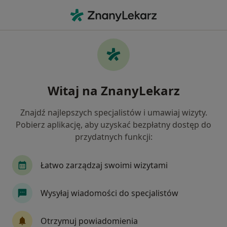
Me
Konsultacja Psychoterapeutyczna • Bydgoszcz, kujawsko-pomorskie
Filtry
• 1
Ubezpieczenie
Map
Konsultacja psychoterapeutyczna
Witaj na ZnanyLekarz
specjaliści w Bydgoszczy
Jak działają wyniki wyszukiwania
Znajdź najlepszych specjalistów i umawiaj wizyty.
Pobierz aplikację, aby uzyskać bezpłatny dostęp do
przydatnych funkcji:
Jakiego specjalisty szukasz?
Psychoterapeuta
Psycholog
Psychiatra
Łatwo zarządzaj swoimi wizytami
Wysyłaj wiadomości do specjalistów
Otrzymuj powiadomienia