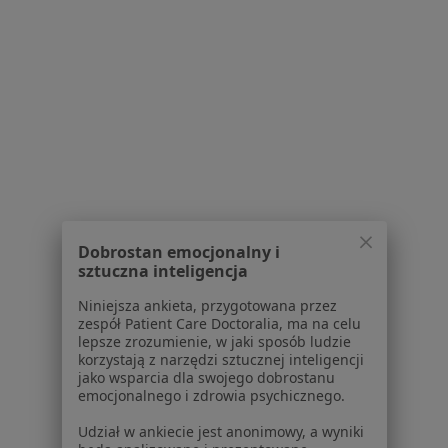
1
2
3
4
5
Powiązane wyszukiwania
Usługi w Bydgoszczy
Konsultacja psychologiczna w Bydgoszczy
Psychoterapia indywidualna w Bydgoszczy
Psychoterapia w Bydgoszczy
Dobrostan emocjonalny i
Psychoterapia dorosłych w Bydgoszczy
sztuczna inteligencja
Poradnictwo psychologiczne w Bydgoszczy
Niniejsza ankieta, przygotowana przez
zespół Patient Care Doctoralia, ma na celu
Więcej (15)
lepsze zrozumienie, w jaki sposób ludzie
Więcej w kategorii: Usługi w Bydgoszczy
korzystają z narzędzi sztucznej inteligencji
jako wsparcia dla swojego dobrostanu
Popularne specjalizacje
emocjonalnego i zdrowia psychicznego.
Stomatolodzy w Bydgoszczy
Udział w ankiecie jest anonimowy, a wyniki