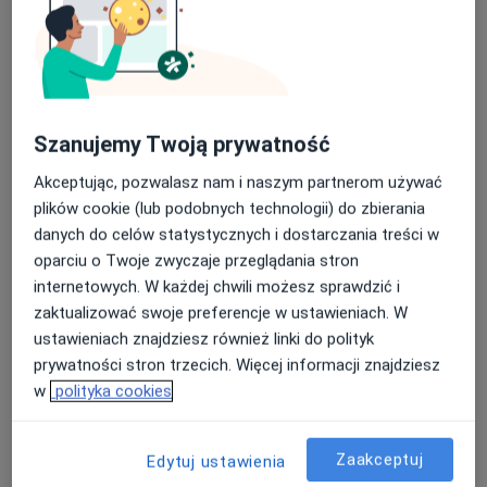
Poproś o wizytę
Szanujemy Twoją prywatność
Akceptując, pozwalasz nam i naszym partnerom używać
plików cookie (lub podobnych technologii) do zbierania
danych do celów statystycznych i dostarczania treści w
oparciu o Twoje zwyczaje przeglądania stron
mgr Klaudia Gralak
internetowych. W każdej chwili możesz sprawdzić i
zaktualizować swoje preferencje w ustawieniach. W
·
Więcej
Psycholog
ustawieniach znajdziesz również linki do polityk
9 opinii
prywatności stron trzecich. Więcej informacji znajdziesz
Generała Józefa Sowińskiego 14, Bydgoszcz
•
Mapa
w
polityka cookies
Gabinet Psychologiczny Klaudia Gralak
Konsultacja psychoterapeutyczna
180 zł
Zaakceptuj
Edytuj ustawienia
Specjalista nie oferuje umawiania online pod tym adresem.