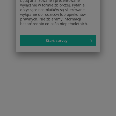
będą analizowane i prezentowane
Psycholodzy w Bydgoszczy
wyłącznie w formie zbiorczej. Pytania
dotyczące nastolatków są skierowane
Interniści w Bydgoszczy
wyłącznie do rodziców lub opiekunów
prawnych. Nie zbieramy informacji
Ginekolodzy w Bydgoszczy
bezpośrednio od osób niepełnoletnich.
Fizjoterapeuci w Bydgoszczy
Więcej (15)
Start survey
Więcej w kategorii: Popularne specjalizacje
Strona Główna
Usługi I Zabiegi
Konsultacja Psychoterapeutyczna
Bydgoszcz
Zmień miasto
Zmień mi
Serwis
Regulamin