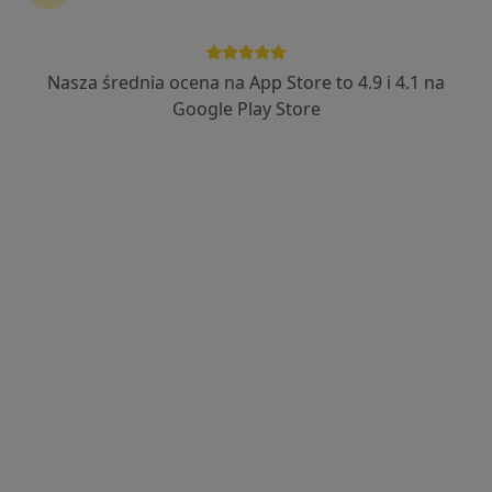
Nasza średnia ocena na App Store to 4.9 i 4.1 na
mgr Justyna Kuchmistrz-Nitka
Google Play Store
·
Więcej
Psychoterapeuta
17 opinii
Adres 1
Adres 2
Fordońska 44, Bydgoszcz
•
Mapa
Prywatny gabinet
Konsultacja psychoterapeutyczna
180 zł
Specjalista nie oferuje umawiania online pod tym adresem.
Poproś o wizytę