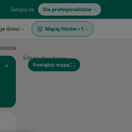
Zaloguj się
Dla profesjonalistów
je dzieci
Więcej filtrów
•
1
ukiwania
Powiększ mapę
Wt,
Śr,
Czw,
11 Sie
12 Sie
13 Sie