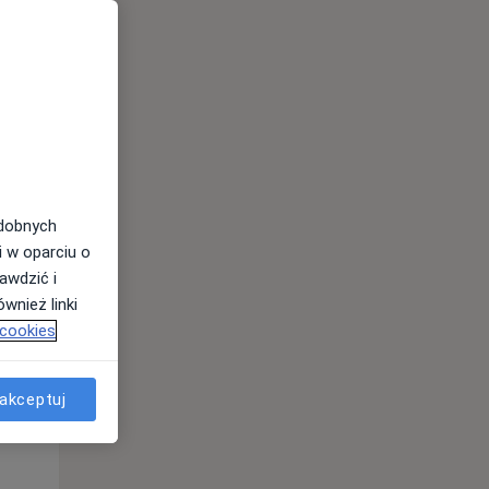
odobnych
i w oparciu o
awdzić i
wnież linki
 cookies
akceptuj
Wt,
Śr,
Czw,
11 Sie
12 Sie
13 Sie