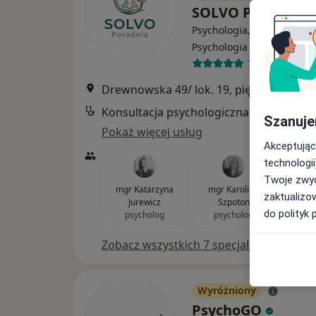
SOLVO Poradnia
Psychologia, Psychoterapi
·
Wi
Psychologia dziecięca
760 opinii
Drewnowska 49/ lok. 19, piętro 4, Łódź
•
Konsultacja psychologiczna
Szanuje
Pokaż więcej usług
Akceptując
technologii
Twoje zwyc
mgr Katarzyna
mgr Karolina
mgr 
zaktualizo
Jurewicz
Szpoton
Gut
do polityk 
psycholog
psycholog
psy
Zobacz wszystkich 7 specjalistów
Wyróżniony
PsychoGO