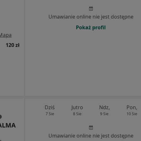
Umawianie online nie jest dostępne
Pokaż profil
Mapa
120 zł
Dziś
Jutro
Ndz,
Pon,
7 Sie
8 Sie
9 Sie
10 Sie
 ALMA
Umawianie online nie jest dostępne
a,