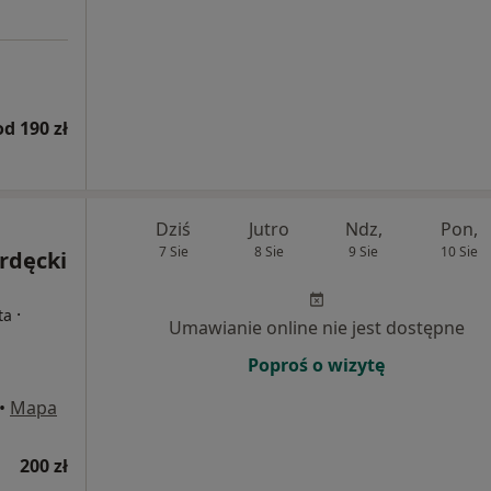
od 190 zł
Dziś
Jutro
Ndz,
Pon,
7 Sie
8 Sie
9 Sie
10 Sie
rdęcki
·
ta
Umawianie online nie jest dostępne
Poproś o wizytę
•
Mapa
200 zł