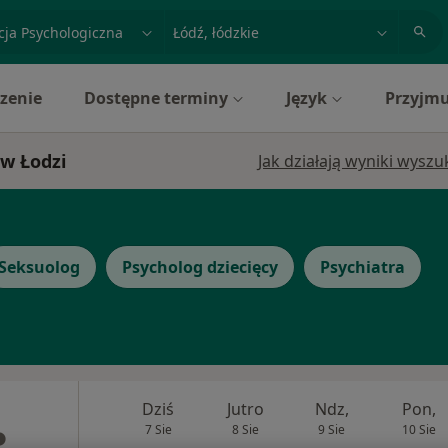
acja, badanie lub nazwisko
miasto lub dzielnica
zenie
Dostępne terminy
Język
Przyjmu
 w Łodzi
Jak działają wyniki wysz
Seksuolog
Psycholog dziecięcy
Psychiatra
Dziś
Jutro
Ndz,
Pon,
7 Sie
8 Sie
9 Sie
10 Sie