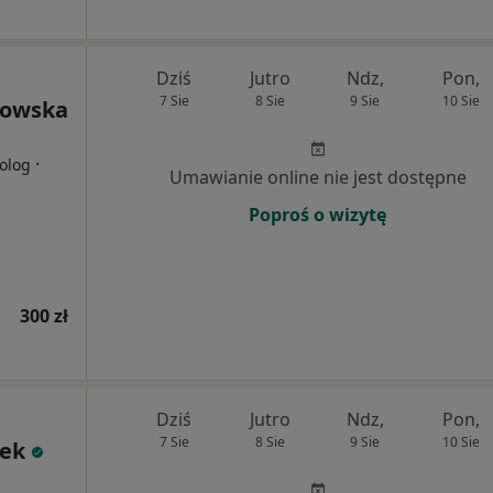
Dziś
Jutro
Ndz,
Pon,
7 Sie
8 Sie
9 Sie
10 Sie
rowska
·
olog
Umawianie online nie jest dostępne
Poproś o wizytę
300 zł
Dziś
Jutro
Ndz,
Pon,
7 Sie
8 Sie
9 Sie
10 Sie
ek