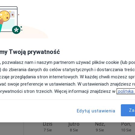
a,
Umawianie online nie jest dostępne
ęcej
Pokaż profil
Mapa
160 zł
my Twoją prywatność
, pozwalasz nam i naszym partnerom używać plików cookie (lub p
) do zbierania danych do celów statystycznych i dostarczania treśc
zaje przeglądania stron internetowych. W każdej chwili możesz spr
Karolina
wać swoje preferencje w ustawieniach. W ustawieniach znajdziesz ró
kowska
prywatności stron trzecich. Więcej informacji znajdziesz w
polityka
cholog
Za
Edytuj ustawienia
Dziś
Jutro
Ndz,
Pon,
7 Sie
8 Sie
9 Sie
10 Sie