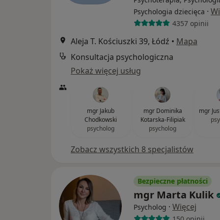
·
Wi
Psychologia dziecięca
4357 opinii
Aleja T. Kościuszki 39, Łódź
•
Mapa
Konsultacja psychologiczna
Pokaż więcej usług
mgr Jakub
mgr Dominika
mgr Jus
Chodkowski
Kotarska-Filipiak
psy
psycholog
psycholog
Zobacz wszystkich 8 specjalistów
Bezpieczne płatności
mgr Marta Kulik
·
Więcej
Psycholog
150 opinii