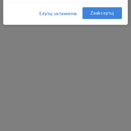
lek. Tomasz Alejski
·
Więcej
Zaakceptuj
Okulista
Edytuj ustawienia
8 opinii
Adres 1
Adres 2
Zakładowa 5 E (budynek Onko-Med), Konin
•
Mapa
Tomasz Alejski Okulista Konin
Konsultacja okulistyczna
350 zł
Specjalista nie oferuje umawiania online pod tym adresem.
Poproś o wizytę