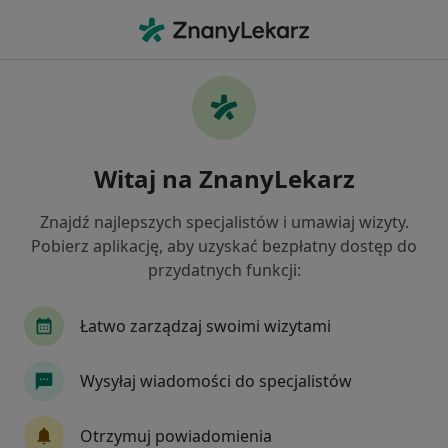
Me
Okulista • Konin, wielkopolskie
Filtry
Ubezpieczenie
Mapa
Polecani okuliści w Koninie
Witaj na ZnanyLekarz
Jak działają wyniki wyszukiwania
Znajdź najlepszych specjalistów i umawiaj wizyty.
Pobierz aplikację, aby uzyskać bezpłatny dostęp do
Wybierz swoje ubezpieczenie
przydatnych funkcji:
Łatwo zarządzaj swoimi wizytami
Wysyłaj wiadomości do specjalistów
Otrzymuj powiadomienia