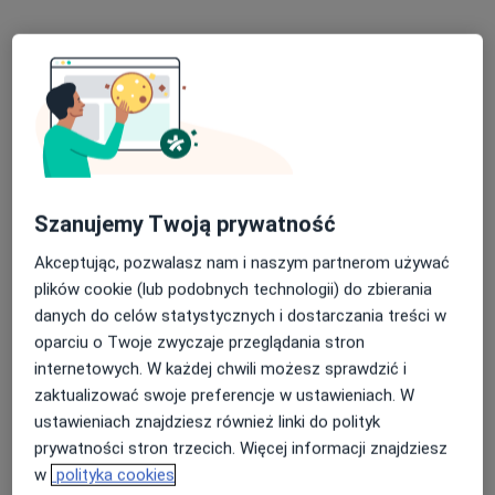
lek. Robert Mochnaczewski
Okulista
5 opinii
Al. 1-go Maja 16, Konin
•
Mapa
Gabinet okulistyczny
Konsultacja okulistyczna
Brak ceny
Specjalista nie oferuje umawiania online pod tym adresem.
Szanujemy Twoją prywatność
Akceptując, pozwalasz nam i naszym partnerom używać
Poproś o wizytę
plików cookie (lub podobnych technologii) do zbierania
danych do celów statystycznych i dostarczania treści w
oparciu o Twoje zwyczaje przeglądania stron
internetowych. W każdej chwili możesz sprawdzić i
zaktualizować swoje preferencje w ustawieniach. W
ustawieniach znajdziesz również linki do polityk
prywatności stron trzecich. Więcej informacji znajdziesz
w
polityka cookies