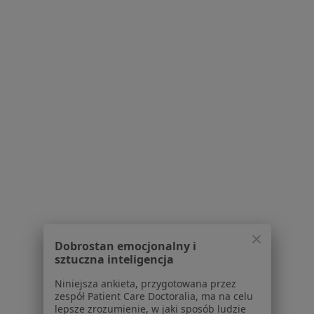
Okuliści w Pleszewie
Więcej (5)
Więcej w kategorii: W pobliżu Konina
Najczęstsze schorzenia
Alergiczne choroby oczu Konin
Jaskra Konin
Krótkowzroczność Konin
Wady wzroku Konin
Zapalenie spojówek Konin
Więcej (10)
Dobrostan emocjonalny i
Więcej w kategorii: Najczęstsze schorzenia
sztuczna inteligencja
Niniejsza ankieta, przygotowana przez
zespół Patient Care Doctoralia, ma na celu
Strona Główna
Okulista
Konin
Zmień miasto
lepsze zrozumienie, w jaki sposób ludzie