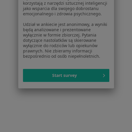
korzystają z narzędzi sztucznej inteligencji
jako wsparcia dla swojego dobrostanu
emocjonalnego i zdrowia psychicznego.
Udział w ankiecie jest anonimowy, a wyniki
będą analizowane i prezentowane
wyłącznie w formie zbiorczej. Pytania
Serwis
dotyczące nastolatków są skierowane
wyłącznie do rodziców lub opiekunów
Regulamin
prawnych. Nie zbieramy informacji
Polityka prywatności pacjentów
bezpośrednio od osób niepełnoletnich.
Polityka prywatności profesjonalistów
Polityka prywatności dla profesjonalistów, których
Start survey
dane pozyskaliśmy samodzielnie
Polityka cookies
Jak działają wyniki wyszukiwania
Dostępność
O nas
Praca
Rekrutujemy!
Partnerzy
Centrum prasowe