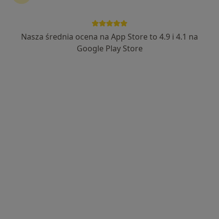
lek. Jakub Kiciński
·
Więcej
Okulista
Nasza średnia ocena na App Store to 4.9 i 4.1 na
56 opinii
Google Play Store
Adres 1
Adres 2
Adres 3
Fryderyka Chopina 23A, Konin
•
Mapa
Okuliści K&K Małgorzata Kicińska Jakub Kiciński spółka cywilna
Konsultacja okulistyczna
od 300 zł
Specjalista nie oferuje umawiania online pod tym adresem.
Poproś o wizytę