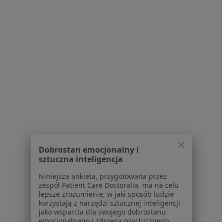
Poproś o wizytę
1
2
Powiązane wyszukiwania
Usługi w Kielcach
Badanie OCT w Kielcach
Konsultacja ginekologiczna w Kielcach
Konsultacja internistyczna w Kielcach
Dobrostan emocjonalny i
Konsultacja neurologiczna w Kielcach
sztuczna inteligencja
Konsultacja ortopedyczna w Kielcach
Niniejsza ankieta, przygotowana przez
zespół Patient Care Doctoralia, ma na celu
Więcej (15)
lepsze zrozumienie, w jaki sposób ludzie
korzystają z narzędzi sztucznej inteligencji
Więcej w kategorii: Usługi w Kielcach
jako wsparcia dla swojego dobrostanu
emocjonalnego i zdrowia psychicznego.