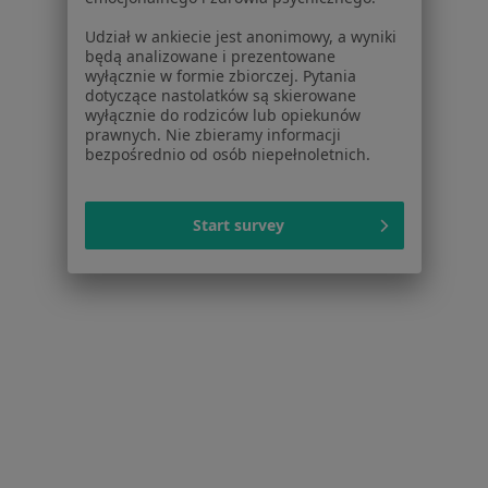
Popularne specjalizacje
Stomatolodzy w Kielcach
Udział w ankiecie jest anonimowy, a wyniki
będą analizowane i prezentowane
Interniści w Kielcach
wyłącznie w formie zbiorczej. Pytania
dotyczące nastolatków są skierowane
Psycholodzy w Kielcach
wyłącznie do rodziców lub opiekunów
prawnych. Nie zbieramy informacji
Chirurdzy w Kielcach
bezpośrednio od osób niepełnoletnich.
Ginekolodzy w Kielcach
Start survey
Więcej (15)
Więcej w kategorii: Popularne specjalizacje
Strona Główna
Usługi I Zabiegi
Konsultacja Okulistyczna
Kielce
Zmień miasto
Zmień miasto