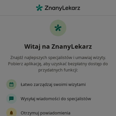
Me
Konsultacja Okulistyczna • Kielce, świętokrzyskie
Filtry
• 1
Ubezpieczenie
Map
Konsultacja okulistyczna specjaliści w
Witaj na ZnanyLekarz
Kielcach
Jak działają wyniki wyszukiwania
Znajdź najlepszych specjalistów i umawiaj wizyty.
Pobierz aplikację, aby uzyskać bezpłatny dostęp do
przydatnych funkcji:
Jakiego specjalisty szukasz?
Okulista
Neurolog
Internista
Kardio
Łatwo zarządzaj swoimi wizytami
Wysyłaj wiadomości do specjalistów
Otrzymuj powiadomienia