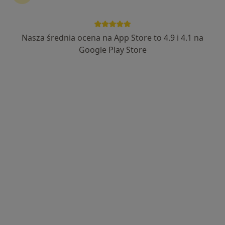
Nasza średnia ocena na App Store to 4.9 i 4.1 na
Google Play Store
Bezpieczne płatności
lek. Elwira Lewicka - Banaszczyk
·
Więcej
Okulista
313 opinii
Popularny specjalista: pacjenci chętnie płacą
online
Adres 1
Adres 2
Henryka Sienkiewicza 37/1, Kielce
•
Mapa
Gabinet Okulistyczny ELB Sienkiewicza
Konsultacja okulistyczna
250 zł
Specjalista nie oferuje umawiania online pod tym adresem.