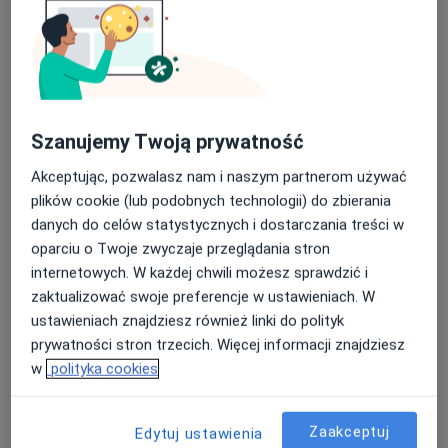
Poproś o wizytę
Szanujemy Twoją prywatność
Akceptując, pozwalasz nam i naszym partnerom używać
plików cookie (lub podobnych technologii) do zbierania
danych do celów statystycznych i dostarczania treści w
oparciu o Twoje zwyczaje przeglądania stron
lek. Anna Pękala
internetowych. W każdej chwili możesz sprawdzić i
·
Więcej
Okulista
zaktualizować swoje preferencje w ustawieniach. W
57 opinii
ustawieniach znajdziesz również linki do polityk
Księdza Piotra Ściegiennego 5 lok. 2, Kielce
•
Mapa
prywatności stron trzecich. Więcej informacji znajdziesz
Mediza Centrum Medyczne
w
polityka cookies
Konsultacja okulistyczna
250 zł
Specjalista nie oferuje umawiania online pod tym adresem.
Zaakceptuj
Edytuj ustawienia