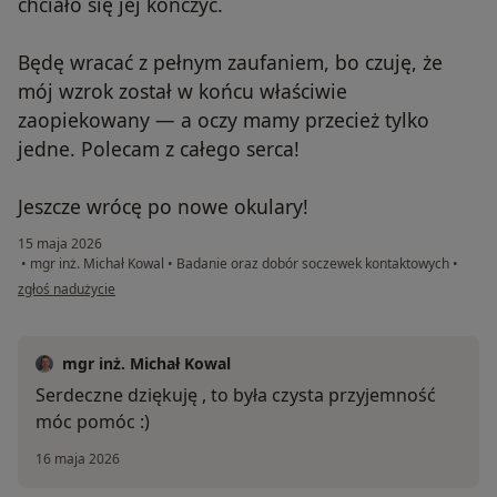
chciało się jej kończyć.
Będę wracać z pełnym zaufaniem, bo czuję, że
mój wzrok został w końcu właściwie
zaopiekowany — a oczy mamy przecież tylko
jedne. Polecam z całego serca!
Jeszcze wrócę po nowe okulary!
15 maja 2026
•
mgr inż. Michał Kowal
•
Badanie oraz dobór soczewek kontaktowych
•
w opinii użytkownika Dominika
zgłoś nadużycie
mgr inż. Michał Kowal
Serdeczne dziękuję , to była czysta przyjemność
móc pomóc :)
16 maja 2026