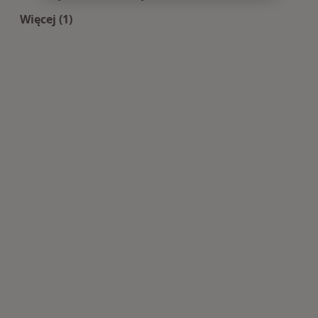
Więcej (1)
Więcej w kategorii: Centra medyczne Okulistyka