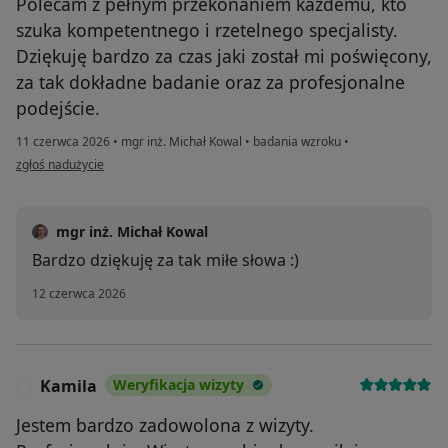
Polecam z pełnym przekonaniem każdemu, kto
szuka kompetentnego i rzetelnego specjalisty.
Dziękuję bardzo za czas jaki został mi poświęcony,
za tak dokładne badanie oraz za profesjonalne
podejście.
11 czerwca 2026
•
mgr inż. Michał Kowal
•
badania wzroku
•
w opinii użytkownika Kinga
zgłoś nadużycie
mgr inż. Michał Kowal
Bardzo dziękuję za tak miłe słowa :)
12 czerwca 2026
Kamila
Weryfikacja wizyty
K
Jestem bardzo zadowolona z wizyty.