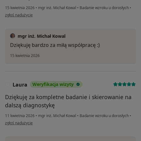
15 kwietnia 2026
•
mgr inż. Michał Kowal
•
Badanie wzroku u dorosłych
•
w opinii użytkownika Jolanta
zgłoś nadużycie
mgr inż. Michał Kowal
Dziękuję bardzo za miłą współpracę :)
15 kwietnia 2026
Laura
Weryfikacja wizyty
L
Dziękuję za kompletne badanie i skierowanie na
dalszą diagnostykę
11 kwietnia 2026
•
mgr inż. Michał Kowal
•
Badanie wzroku u dorosłych
•
w opinii użytkownika Laura
zgłoś nadużycie