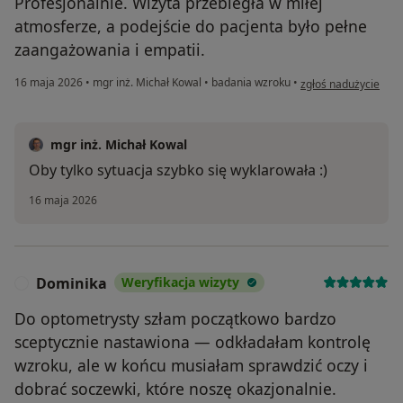
Profesjonalnie. Wizyta przebiegła w miłej
atmosferze, a podejście do pacjenta było pełne
zaangażowania i empatii.
w opinii użytkownika
16 maja 2026
•
mgr inż. Michał Kowal
•
badania wzroku
•
zgłoś nadużycie
mgr inż. Michał Kowal
Oby tylko sytuacja szybko się wyklarowała :)
16 maja 2026
Dominika
Weryfikacja wizyty
D
Do optometrysty szłam początkowo bardzo
sceptycznie nastawiona — odkładałam kontrolę
wzroku, ale w końcu musiałam sprawdzić oczy i
dobrać soczewki, które noszę okazjonalnie.