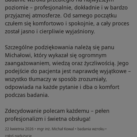
poziomie – profesjonalnie, dokładnie i w bardzo
przyjaznej atmosferze. Od samego początku
czułem się komfortowo i spokojnie, a cały proces
został jasno i cierpliwie wyjaśniony.
Szczególne podziękowania należą się panu
Michałowi, który wykazał się ogromnym
zaangażowaniem, wiedzą oraz życzliwością. Jego
podejście do pacjenta jest naprawdę wyjątkowe –
wszystko tłumaczy w sposób zrozumiały,
odpowiada na każde pytanie i dba o komfort
podczas badania.
Zdecydowanie polecam każdemu – pełen
profesjonalizm i świetna obsługa!
22 kwietnia 2026
•
mgr inż. Michał Kowal
•
badania wzroku
•
w opinii użytkownika Piotr
zgłoś nadużycie