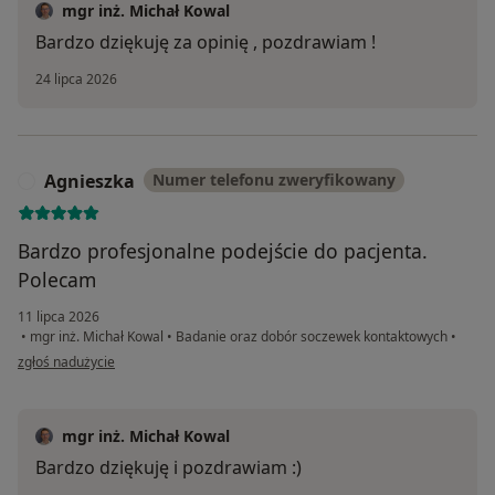
mgr inż. Michał Kowal
Bardzo dziękuję za opinię , pozdrawiam !
24 lipca 2026
Agnieszka
Numer telefonu zweryfikowany
A
Bardzo profesjonalne podejście do pacjenta.
Polecam
11 lipca 2026
•
mgr inż. Michał Kowal
•
Badanie oraz dobór soczewek kontaktowych
•
w opinii użytkownika Agnieszka
zgłoś nadużycie
mgr inż. Michał Kowal
Bardzo dziękuję i pozdrawiam :)