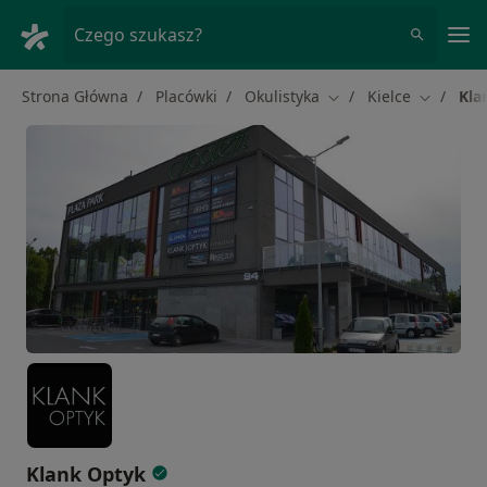
Me
Czego szukasz?
Strona Główna
Placówki
Okulistyka
Kielce
Kla
Zmień miasto
Zmień mi
Klank Optyk