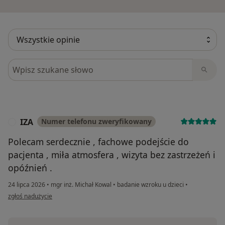
Szukaj w opiniach
IZA
Numer telefonu zweryfikowany
I
Polecam serdecznie , fachowe podejście do
pacjenta , miła atmosfera , wizyta bez zastrzeżeń i
opóźnień .
24 lipca 2026
•
mgr inż. Michał Kowal
•
badanie wzroku u dzieci
•
w opinii użytkownika IZA
zgłoś nadużycie