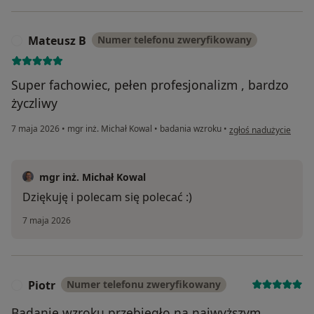
Mateusz B
Numer telefonu zweryfikowany
M
Super fachowiec, pełen profesjonalizm , bardzo
życzliwy
w opinii użytkownika
7 maja 2026
•
mgr inż. Michał Kowal
•
badania wzroku
•
zgłoś nadużycie
mgr inż. Michał Kowal
Dziękuję i polecam się polecać :)
7 maja 2026
Piotr
Numer telefonu zweryfikowany
P
Badanie wzroku przebiegło na najwyższym