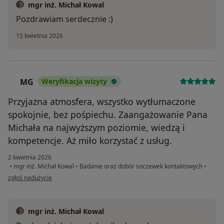
mgr inż. Michał Kowal
Pozdrawiam serdecznie :)
15 kwietnia 2026
MG
Weryfikacja wizyty
M
Przyjazna atmosfera, wszystko wytłumaczone
spokojnie, bez pośpiechu. Zaangażowanie Pana
Michała na najwyższym poziomie, wiedzą i
kompetencje. Aż miło korzystać z usług.
2 kwietnia 2026
•
mgr inż. Michał Kowal
•
Badanie oraz dobór soczewek kontaktowych
•
w opinii użytkownika MG
zgłoś nadużycie
mgr inż. Michał Kowal