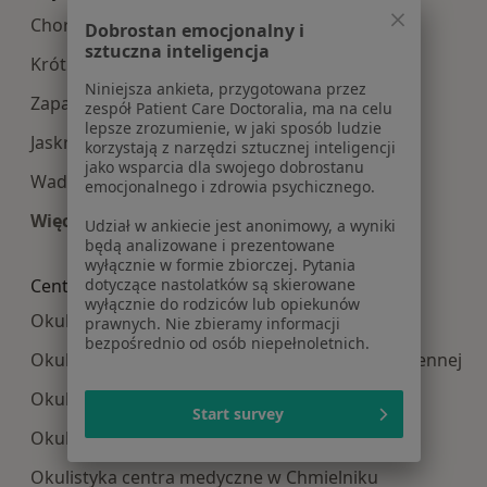
Choroby oczu w Kielcach
Dobrostan emocjonalny i
sztuczna inteligencja
Krótkowzroczność w Kielcach
Niniejsza ankieta, przygotowana przez
Zapalenie spojówek w Kielcach
zespół Patient Care Doctoralia, ma na celu
lepsze zrozumienie, w jaki sposób ludzie
Jaskra w Kielcach
korzystają z narzędzi sztucznej inteligencji
jako wsparcia dla swojego dobrostanu
Wady wzroku w Kielcach
emocjonalnego i zdrowia psychicznego.
Więcej (15)
Udział w ankiecie jest anonimowy, a wyniki
Więcej w kategorii: Najczęście leczone choroby
będą analizowane i prezentowane
wyłącznie w formie zbiorczej. Pytania
Centra medyczne Okulistyka w pobliżu
dotyczące nastolatków są skierowane
wyłącznie do rodziców lub opiekunów
Okulistyka centra medyczne w Starachowicach
prawnych. Nie zbieramy informacji
bezpośrednio od osób niepełnoletnich.
Okulistyka centra medyczne w Skarżysku-Kamiennej
Okulistyka centra medyczne w Busku-Zdroju
Start survey
Okulistyka centra medyczne w Pińczowie
Okulistyka centra medyczne w Chmielniku