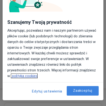
badanie wzroku u dzieci
200 zł
Szczegóły
Umów
Szanujemy Twoją prywatność
Akceptując, pozwalasz nam i naszym partnerom używać
Badanie wzroku u dorosłych
plików cookie (lub podobnych technologii) do zbierania
Badanie wzroku u dorosłych
200 zł - 250 zł
Szczegóły
danych do celów statystycznych i dostarczania treści w
oparciu o Twoje zwyczaje przeglądania stron
Umów
internetowych. W każdej chwili możesz sprawdzić i
zaktualizować swoje preferencje w ustawieniach. W
+ 5 usług
ustawieniach znajdziesz również linki do polityk
prywatności stron trzecich. Więcej informacji znajdziesz
w
polityka cookies
W jaki sposób ustalane są ceny?
Zaakceptuj
Edytuj ustawienia
Specjaliści