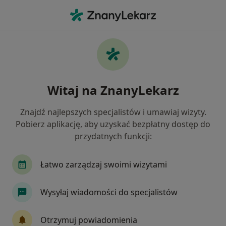
Me
Konsultacja Kardiologiczna • Nowy Sącz, małopolskie
Filtry
• 1
Mapa
Konsultacja kardiologiczna specjaliści w
Witaj na ZnanyLekarz
Nowym Sączu
Jak działają wyniki wyszukiwania
Znajdź najlepszych specjalistów i umawiaj wizyty.
Pobierz aplikację, aby uzyskać bezpłatny dostęp do
przydatnych funkcji:
Jakiego specjalisty szukasz?
Kardiolog
Internista
Endokrynolog
N
Łatwo zarządzaj swoimi wizytami
Wysyłaj wiadomości do specjalistów
Otrzymuj powiadomienia