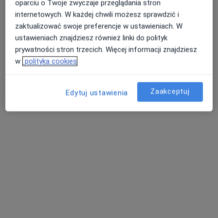
oparciu o Twoje zwyczaje przeglądania stron
internetowych. W każdej chwili możesz sprawdzić i
zaktualizować swoje preferencje w ustawieniach. W
ustawieniach znajdziesz również linki do polityk
dr hab. n. med. Tomasz Tokarek
prywatności stron trzecich. Więcej informacji znajdziesz
·
Więcej
Kardiolog
w
polityka cookies
60 opinii
ul. płk. Jana Kilińskiego 68, Nowy Sącz
•
Mapa
Zaakceptuj
Edytuj ustawienia
Intercard
Konsultacja kardiologiczna
Brak ceny
Specjalista nie oferuje umawiania online pod tym adresem.
Poproś o wizytę