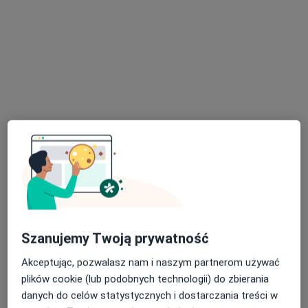
dr Martyna Matoga
·
Więcej
Kardiolog
23 opinie
Józefa Poniatowskiego 2, Nowy Sącz
•
Mapa
Centrum Medyczne LUX MED Nowy Sącz - Poniatowskiego 2
Konsultacja kardiologiczna
Brak ceny
Specjalista nie oferuje umawiania online pod tym adresem.
Poproś o wizytę
Szanujemy Twoją prywatność
Akceptując, pozwalasz nam i naszym partnerom używać
plików cookie (lub podobnych technologii) do zbierania
danych do celów statystycznych i dostarczania treści w