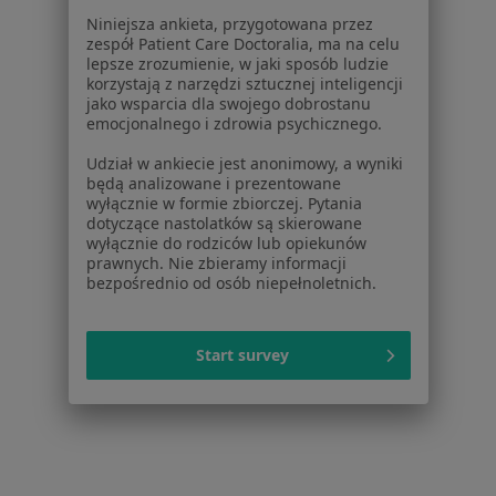
Niniejsza ankieta, przygotowana przez
dane pozyskaliśmy samodzielnie
zespół Patient Care Doctoralia, ma na celu
Polityka cookies
lepsze zrozumienie, w jaki sposób ludzie
Jak działają wyniki wyszukiwania
korzystają z narzędzi sztucznej inteligencji
jako wsparcia dla swojego dobrostanu
Dostępność
emocjonalnego i zdrowia psychicznego.
O nas
Praca
Rekrutujemy!
Udział w ankiecie jest anonimowy, a wyniki
będą analizowane i prezentowane
Partnerzy
wyłącznie w formie zbiorczej. Pytania
Centrum prasowe
dotyczące nastolatków są skierowane
Kontakt
wyłącznie do rodziców lub opiekunów
prawnych. Nie zbieramy informacji
Dla pacjentów
bezpośrednio od osób niepełnoletnich.
Lekarze
Placówki medyczne
Start survey
Pytania i odpowiedzi
Usługi i zabiegi
Choroby
Pomoc
Aplikacje mobilne