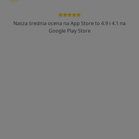
Nasza średnia ocena na App Store to 4.9 i 4.1 na
lek. Bartłomiej Oruba
Google Play Store
·
Więcej
Kardiolog, Internista
109 opinii
Józefa Poniatowskiego 2, Nowy Sącz
•
Mapa
Centrum Medyczne LUX MED Nowy Sącz - Poniatowskiego 2
Konsultacja kardiologiczna
od 279 zł
Specjalista nie oferuje umawiania online pod tym adresem.
Poproś o wizytę