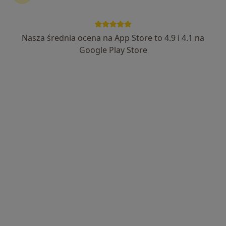
lek. Małgorzata Anzel
Okulista, Okulista dziecięcy, Lekarz wykonujący zabiegi
Nasza średnia ocena na App Store to 4.9 i 4.1 na
·
Więcej
medycyny estetycznej
Google Play Store
340 opinii
Adres 1
Adres 2
Adres 3
Zielona 34, Nowy Sącz
•
Mapa
EyeMedica
Konsultacja okulistyczna
250 zł
Specjalista nie oferuje umawiania online pod tym adresem.
Poproś o wizytę