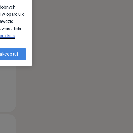
odobnych
i w oparciu o
awdzić i
wnież linki
Wt,
Śr,
Czw,
 cookies
11 Sie
12 Sie
13 Sie
akceptuj
Wt,
Śr,
Czw,
11 Sie
12 Sie
13 Sie