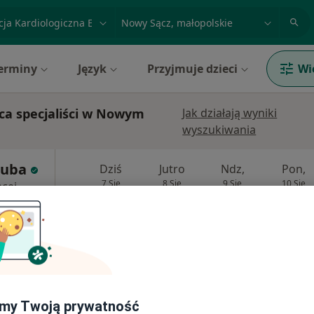
acja, badanie lub nazwisko
miasto lub dzielnica
erminy
Język
Przyjmuje dzieci
Wi
rca specjaliści w Nowym
Jak działają wyniki
wyszukiwania
ruba
Dziś
Jutro
Ndz,
Pon,
7 Sie
8 Sie
9 Sie
10 Sie
cej
Umawianie online nie jest dostępne
Poproś o wizytę
apa
Centrum Medyczne LUX MED Nowy Sącz - Poniatowskiego 2
my Twoją prywatność
od 389 zł