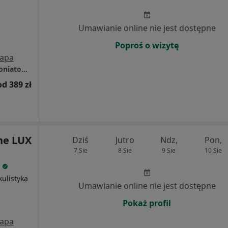
Umawianie online nie jest dostępne
Poproś o wizytę
apa
Centrum Medyczne LUX MED Nowy Sącz - Poniatowskiego 2
od 389 zł
ne LUX
Dziś
Jutro
Ndz,
Pon,
7 Sie
8 Sie
9 Sie
10 Sie
2
kulistyka
Umawianie online nie jest dostępne
Pokaż profil
apa