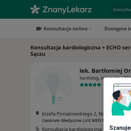
specjaliz
Konsultacje online
Dostępne t
Konsultacja kardiologiczna + ECHO se
Sączu
lek. Bartłomiej O
·
Wię
Kardiolog, Internista
109 opinii
Józefa Poniatowskiego 2, Nowy Sącz
•
M
Szanuje
Konsultacja kardiologiczna + ECHO serca