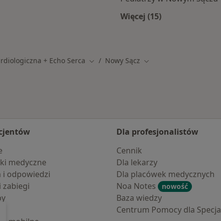
Więcej (15)
m Sączu
Więcej w kategorii: 
rdiologiczna + Echo Serca
Nowy Sącz
Zmień miasto
Zmień miasto
cjentów
Dla profesjonalistów
e
Cennik
ki medyczne
Dla lekarzy
a i odpowiedzi
Dla placówek medycznych
i zabiegi
Noa Notes
nowość
by
Baza wiedzy
Centrum Pomocy dla Specjal