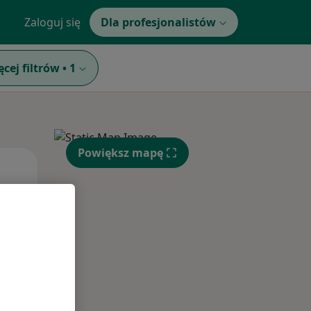
Zaloguj się
Dla profesjonalistów
ęcej filtrów
•
1
Powiększ mapę
Wt,
Śr,
Czw,
11 Sie
12 Sie
13 Sie