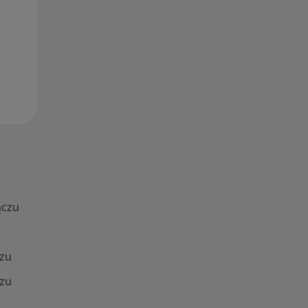
ączu
zu
zu