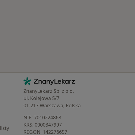
Popularne specjalizacje
Kontakt
ZnanyLekarz - Strona główna
ZnanyLekarz Sp. z o.o.
ul. Kolejowa 5/7
01-217 Warszawa, Polska
NIP: ⁠7010224868
KRS: ⁠0000347997
isty
REGON: ⁠142276657