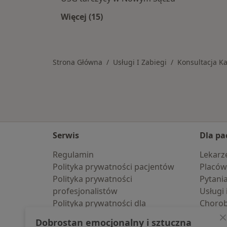
Więcej (15)
Więcej w kategorii: Usługi w Nowy
Strona Główna
Usługi I Zabiegi
Konsultacja Ka
Serwis
Dla pa
Regulamin
Lekarz
Polityka prywatności pacjentów
Placów
Polityka prywatności
Pytani
profesjonalistów
Usługi 
Polityka prywatności dla
Choro
profesjonalistów, których dane
Pomoc
Dobrostan emocjonalny i sztuczna