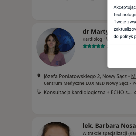
Akceptując
technologii
Twoje zwyc
zaktualizo
dr Martyna Mato
do polityk 
·
Więcej
Kardiolog
23 opinie
Józefa Poniatowskiego 2, Nowy Sącz
•
M
Konsultacja kardiologiczna + ECHO serca
lek. Barbara Nosa
W trakcie specjalizacji (Ka