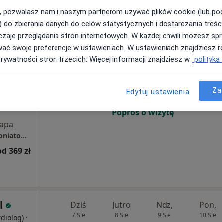
, pozwalasz nam i naszym partnerom używać plików cookie (lub p
) do zbierania danych do celów statystycznych i dostarczania treśc
zaje przeglądania stron internetowych. W każdej chwili możesz spr
wać swoje preferencje w ustawieniach. W ustawieniach znajdziesz ró
ga
Dziś
Jutro
Ndz,
Pon,
prywatności stron trzecich. Więcej informacji znajdziesz w
polityka
7 Sie
8 Sie
9 Sie
10 Sie
Za
Edytuj ustawienia
Umawianie online nie jest dostępne
Poproś o wizytę
apa
Centrum Medyczne LUX MED Nowy Sącz - Poniatowskiego 2
od 369 zł
l
Dziś
Jutro
Ndz,
Pon,
7 Sie
8 Sie
9 Sie
10 Sie
·
rdiolog)