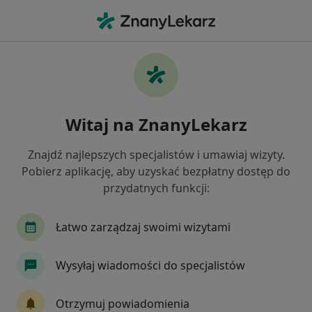
Me
Chirurg • Nowy Sącz, małopolskie
Filtry
Ubezpieczenie
Mapa
Polecani chirurdzy w Nowym Sączu
Witaj na ZnanyLekarz
Jak działają wyniki wyszukiwania
Znajdź najlepszych specjalistów i umawiaj wizyty.
Pobierz aplikację, aby uzyskać bezpłatny dostęp do
Wybierz swoje ubezpieczenie
przydatnych funkcji:
Łatwo zarządzaj swoimi wizytami
Wysyłaj wiadomości do specjalistów
Otrzymuj powiadomienia