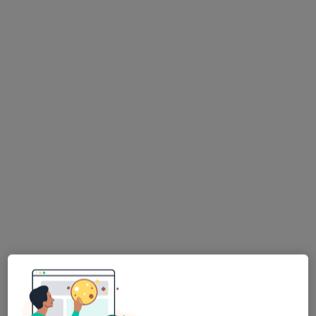
lek. Piotr Obarski
·
Chirurg, Chirurg klatki piersiowej, Chirurg onkologiczny
Więcej
22 opinie
Józefa Poniatowskiego 2, Nowy Sącz
•
Mapa
Centrum Medyczne LUX MED Nowy Sącz - Poniatowskiego 2
Konsultacja chirurgiczna
od 280 zł
Specjalista nie oferuje umawiania online pod tym adresem.
Poproś o wizytę