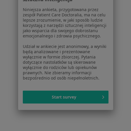
Więcej (13)
Niniejsza ankieta, przygotowana przez
Więcej w kategorii: W pobliżu Nowego Sącza
zespół Patient Care Doctoralia, ma na celu
lepsze zrozumienie, w jaki sposób ludzie
korzystają z narzędzi sztucznej inteligencji
Najczęstsze schorzenia
jako wsparcia dla swojego dobrostanu
Choroby chirurgiczne Nowy Sącz
emocjonalnego i zdrowia psychicznego.
żylaki kończyn dolnych Nowy Sącz
Udział w ankiecie jest anonimowy, a wyniki
będą analizowane i prezentowane
Znamiona Nowy Sącz
wyłącznie w formie zbiorczej. Pytania
dotyczące nastolatków są skierowane
Zmiany skórne Nowy Sącz
wyłącznie do rodziców lub opiekunów
prawnych. Nie zbieramy informacji
Choroby przewodu pokarmowego Nowy Sącz
bezpośrednio od osób niepełnoletnich.
Więcej (15)
Więcej w kategorii: Najczęstsze schorzenia
Start survey
Strona Główna
Chirurg
Nowy Sącz
Zmień miasto