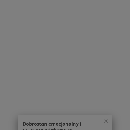
Konsultacja chirurgiczna
250 zł
Specjalista nie oferuje umawiania online pod tym adresem.
Poproś o wizytę
1
2
3
4
Powiązane wyszukiwania
|
Oferty pracy - Chirurg
W pobliżu Nowego Sącza
Chirurdzy w Bochni
Chirurdzy w Brzesku
Chirurdzy w Gorlicach
Chirurdzy w Limanowej
Dobrostan emocjonalny i
Chirurdzy w Krynicy-Zdroju
sztuczna inteligencja