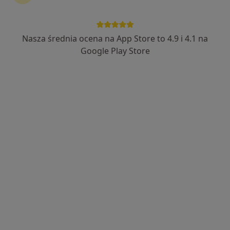
lek. Adrian Walczak
·
Więcej
Chirurg
Nasza średnia ocena na App Store to 4.9 i 4.1 na
41 opinii
Google Play Store
Aleje Piłsudskiego 104b, Nowy Sącz
•
Mapa
BARSKA Clinic Specjalistyczne Centrum Medyczne
Konsultacja chirurgiczna
250 zł
Specjalista nie oferuje umawiania online pod tym adresem.
Poproś o wizytę