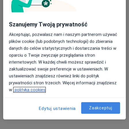
Szanujemy Twoją prywatność
lek. Patrycja Ciesielska
Akceptując, pozwalasz nam i naszym partnerom używać
·
Więcej
Chirurg
plików cookie (lub podobnych technologii) do zbierania
9 opinii
danych do celów statystycznych i dostarczania treści w
ul. płk. Jana Kilińskiego 68, Nowy Sącz
•
Mapa
oparciu o Twoje zwyczaje przeglądania stron
Intercard
internetowych. W każdej chwili możesz sprawdzić i
USG piersi
od 250 zł
zaktualizować swoje preferencje w ustawieniach. W
ustawieniach znajdziesz również linki do polityk
Specjalista nie oferuje umawiania online pod tym adresem.
prywatności stron trzecich. Więcej informacji znajdziesz
Poproś o wizytę
w
polityka cookies
Zaakceptuj
Edytuj ustawienia