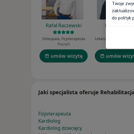
Twoje zwyc
zaktualizo
do polityk 
Rafał Raczewski
Maria Gołda
Osteopata, Fizjoterapeuta
Poznań
Kraków
umów wizytę
umów wizy
Jaki specjalista oferuje Rehabilitacj
Fizjoterapeuta
Kardiolog
Kardiolog dziecięcy