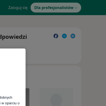
Zaloguj się
Dla profesjonalistów
odpowiedzi
odobnych
i w oparciu o