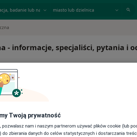
acja, badanie lub nazwisko
miasto lub dzielnica
iczna
a - informacje, specjaliści, pytania i 
na
my Twoją prywatność
, pozwalasz nam i naszym partnerom używać plików cookie (lub p
) do zbierania danych do celów statystycznych i dostarczania treśc