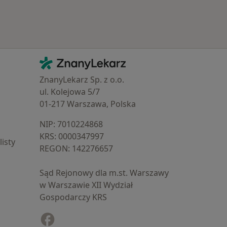
Kontakt
ZnanyLekarz - Strona główna
ZnanyLekarz Sp. z o.o.
ul. Kolejowa 5/7
01-217 Warszawa, Polska
NIP: ⁠7010224868
KRS: ⁠0000347997
isty
REGON: ⁠142276657
Sąd Rejonowy dla m.st. Warszawy
w Warszawie XII Wydział
Gospodarczy KRS
Facebook
otwiera się w nowej karcie