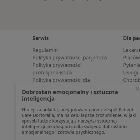
Serwis
Dla pa
Regulamin
Lekarz
Polityka prywatności pacjentów
Placów
Polityka prywatności
Pytani
profesjonalistów
Usługi 
Polityka prywatności dla
Choro
profesjonalistów, których dane
Pomoc
Dobrostan emocjonalny i sztuczna
pozyskaliśmy samodzielnie
Aplika
inteligencja
Polityka cookies
Blog d
Niniejsza ankieta, przygotowana przez zespół Patient
Jak działają wyniki wyszukiwania
Care Doctoralia, ma na celu lepsze zrozumienie, w jaki
Dostępność
sposób ludzie korzystają z narzędzi sztucznej
O nas
inteligencji jako wsparcia dla swojego dobrostanu
emocjonalnego i zdrowia psychicznego.
Praca
Rekrutujemy!