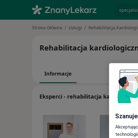
specjaliz
Strona Główna
Usługi
Rehabilitacja Kardiolog
Rehabilitacja kardiologiczn
Informacje
Eksperci - rehabilitacja kardiologicz
Szanuje
Akceptując
technologii