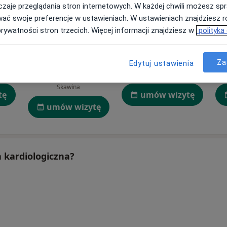
zaje przeglądania stron internetowych. W każdej chwili możesz spr
wać swoje preferencje w ustawieniach. W ustawieniach znajdziesz ró
prywatności stron trzecich. Więcej informacji znajdziesz w
polityka
Małgorzata Kopff
Aurelia Majewska
(Kosek)
Za
Edytuj ustawienia
Lekarz medycyny sportowej, Lekarz rehabilitacji medycznej, Osteopata
Fizjoterapeuta
Gdynia
Fizjoterapeuta
Skawina
tę
umów wizytę
umów wizytę
a kardiologiczna?