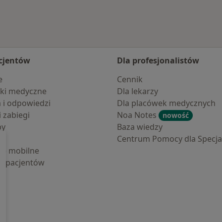
cjentów
Dla profesjonalistów
e
Cennik
ki medyczne
Dla lekarzy
a i odpowiedzi
Dla placówek medycznych
i zabiegi
Noa Notes
nowość
by
Baza wiedzy
Centrum Pomocy dla Specjal
cje mobilne
la pacjentów