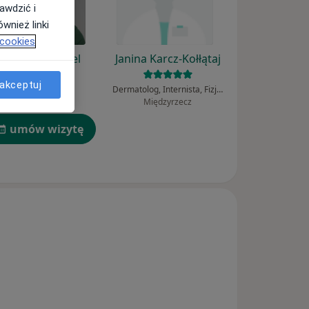
awdzić i
wnież linki
 cookies
Kamil Burnagiel
Janina Karcz-Kołłątaj
akceptuj
Fizjoterapeuta
Dermatolog, Internista, Fizjoterapeuta
Tarnów
Międzyrzecz
umów wizytę