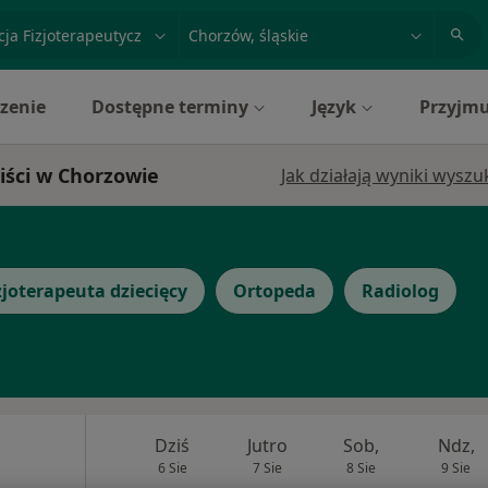
acja, badanie lub nazwisko
miasto lub dzielnica
zenie
Dostępne terminy
Język
Przyjmu
liści w Chorzowie
Jak działają wyniki wysz
zjoterapeuta dziecięcy
Ortopeda
Radiolog
Dziś
Jutro
Sob,
Ndz,
6 Sie
7 Sie
8 Sie
9 Sie