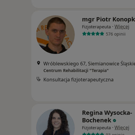
mgr Piotr Konop
·
Więcej
Fizjoterapeuta
576 opinii
Wróblewskiego 67, Siemianowice Śląski
Centrum Rehabilitacji "Terapia"
Konsultacja fizjoterapeutyczna
Regina Wysocka-
Bochenek
·
Więcej
Fizjoterapeuta
93 opinie