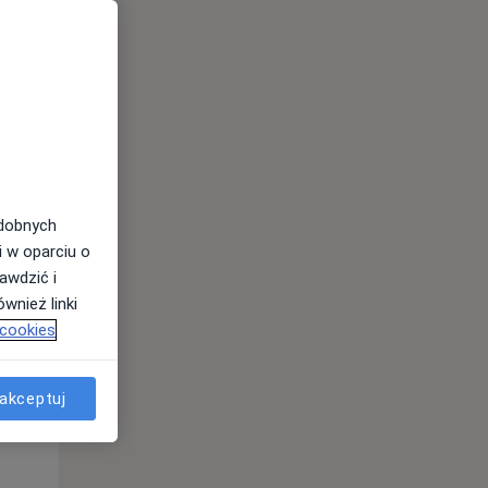
odobnych
i w oparciu o
awdzić i
Pon,
Wt,
Śr,
wnież linki
10 Sie
11 Sie
12 Sie
 cookies
akceptuj