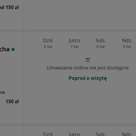
od 150 zł
Dziś
Jutro
Sob,
Ndz,
6 Sie
7 Sie
8 Sie
9 Sie
cha
Umawianie online nie jest dostępne
Poproś o wizytę
ce
150 zł
Dziś
Jutro
Sob,
Ndz,