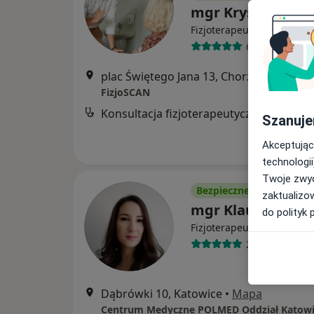
mgr Krystian Ritt
·
Więcej
Fizjoterapeuta
64 opinie
plac Świętego Jana 13, Chorzów
•
Mapa
FizjoSCAN
Konsultacja fizjoterapeutyczna
Szanuje
Akceptując
technologii
Twoje zwyc
Bezpieczne płatności
zaktualizo
mgr Klaudyna Ba
do polityk 
·
Więcej
Fizjoterapeuta
20 opinii
Dąbrówki 10, Katowice
•
Mapa
Centrum Medyczne POLMED Oddział Katowi