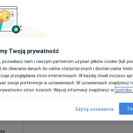
er
Umawianie online nie jest dostępne
Poproś o wizytę
180 zł
my Twoją prywatność
, pozwalasz nam i naszym partnerom używać plików cookie (lub p
) do zbierania danych do celów statystycznych i dostarczania treśc
zaje przeglądania stron internetowych. W każdej chwili możesz spr
Dziś
Jutro
Sob,
Ndz,
wać swoje preferencje w ustawieniach. W ustawieniach znajdziesz ró
6 Sie
7 Sie
8 Sie
9 Sie
jura
prywatności stron trzecich. Więcej informacji znajdziesz w
polityka
Umawianie online nie jest dostępne
Za
Edytuj ustawienia
Poproś o wizytę
ce