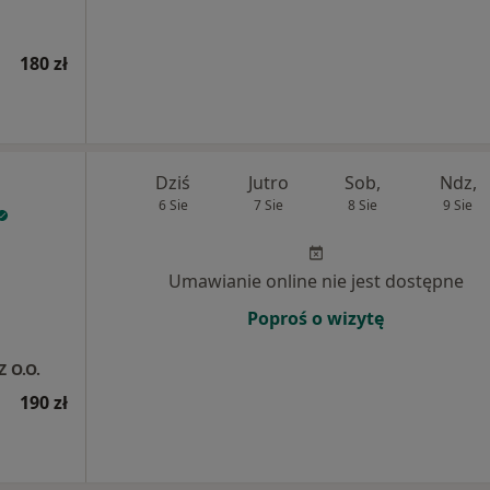
180 zł
Dziś
Jutro
Sob,
Ndz,
6 Sie
7 Sie
8 Sie
9 Sie
Umawianie online nie jest dostępne
Poproś o wizytę
Z O.O.
190 zł