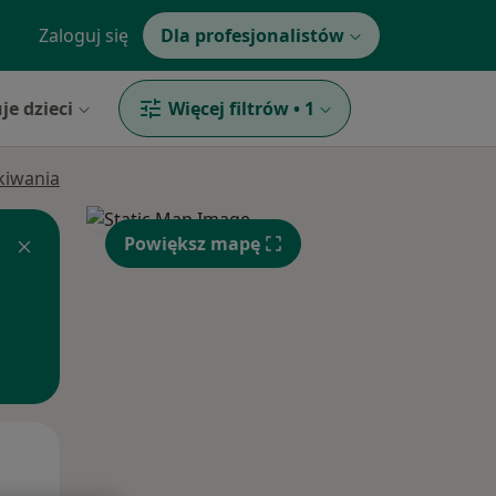
Zaloguj się
Dla profesjonalistów
je dzieci
Więcej filtrów
•
1
ukiwania
Powiększ mapę
Pon,
Wt,
Śr,
10 Sie
11 Sie
12 Sie