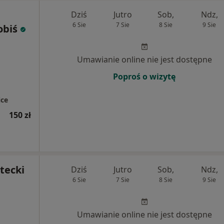
Dziś
Jutro
Sob,
Ndz,
6 Sie
7 Sie
8 Sie
9 Sie
obiś
Umawianie online nie jest dostępne
Poproś o wizytę
ce
150 zł
tecki
Dziś
Jutro
Sob,
Ndz,
6 Sie
7 Sie
8 Sie
9 Sie
Umawianie online nie jest dostępne