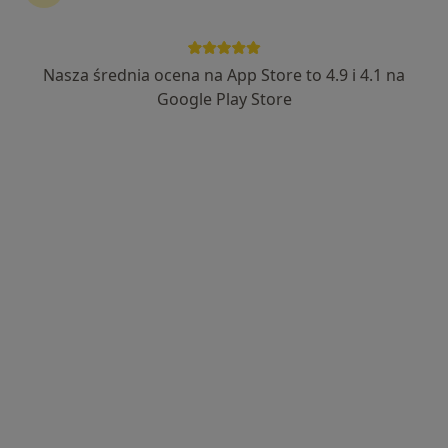
Nasza średnia ocena na App Store to 4.9 i 4.1 na
Google Play Store
Wyróżniony
Bezpieczne płatności
Przy Parku - Gabinety Specjalistyczne
·
Więcej
Ultrasonografia, Urologia, Chirurgia
117 opinii
Józefowska 135a, Katowice
•
Mapa
Konsultacja urologiczna
190 zł
Pokaż więcej usług
lek. Maksymilian
lek. Bartosz Bujała
lek. Sławomir
Kowalik
urolog
Miszuda
urolog
urolog
Brak dostępnych specjalistów z wolnymi terminami w tym centrum medycznym.