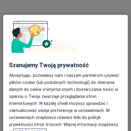
Specjalista nie oferuje umawiania online pod tym adresem.
Poproś o wizytę
Szanujemy Twoją prywatność
Akceptując, pozwalasz nam i naszym partnerom używać
lek. Igor Czerwieniec
plików cookie (lub podobnych technologii) do zbierania
·
Więcej
W trakcie specjalizacji (Urolog)
danych do celów statystycznych i dostarczania treści w
279 opinii
oparciu o Twoje zwyczaje przeglądania stron
internetowych. W każdej chwili możesz sprawdzić i
Adres 1
Adres 2
zaktualizować swoje preferencje w ustawieniach. W
ustawieniach znajdziesz również linki do polityk
Racławicka 20A, Chorzów
•
Mapa
prywatności stron trzecich. Więcej informacji znajdziesz
BetaMed S.A.