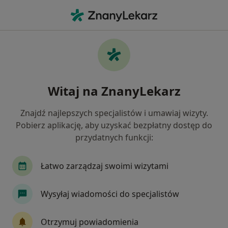
Me
Konsultacja Urologiczna • Chorzów, śląskie
Filtry
• 1
Ubezpieczenie
Map
Konsultacja urologiczna specjaliści w
Witaj na ZnanyLekarz
Chorzowie
Jak działają wyniki wyszukiwania
Znajdź najlepszych specjalistów i umawiaj wizyty.
Pobierz aplikację, aby uzyskać bezpłatny dostęp do
przydatnych funkcji:
Jakiego specjalisty szukasz?
Urolog
Chirurg
Ginekolog
Ortopeda
Łatwo zarządzaj swoimi wizytami
Wysyłaj wiadomości do specjalistów
Otrzymuj powiadomienia