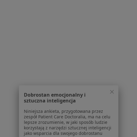
lek. Igor Czerwieniec
urolog
Brak dostępnych specjalistów z wolnymi terminami w tym centrum medycznym.
Pokaż profil
1
2
3
Powiązane wyszukiwania
Usługi w Chorzowie
Konsultacja urologiczna + USG w Chorzowie
Dobrostan emocjonalny i
sztuczna inteligencja
Konsultacja kardiologiczna w Chorzowie
Niniejsza ankieta, przygotowana przez
Konsultacja ginekologiczna w Chorzowie
zespół Patient Care Doctoralia, ma na celu
lepsze zrozumienie, w jaki sposób ludzie
Konsultacja internistyczna w Chorzowie
korzystają z narzędzi sztucznej inteligencji
jako wsparcia dla swojego dobrostanu
Konsultacja ortopedyczna w Chorzowie