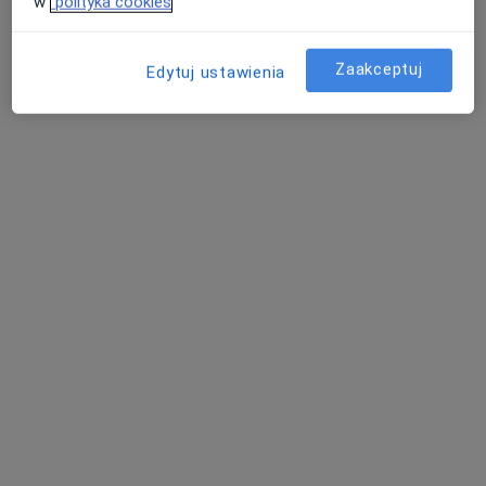
w
polityka cookies
Konsultacja urologiczna
270 zł
Specjalista nie oferuje umawiania online pod tym adresem.
Zaakceptuj
Edytuj ustawienia
Poproś o wizytę
Bezpieczne płatności
lek. Maksymilian Kowalik
·
Więcej
W trakcie specjalizacji (Urolog)
94 opinie
Józefowska 135a, Katowice
•
Mapa