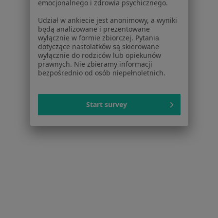
emocjonalnego i zdrowia psychicznego.
Więcej (15)
Udział w ankiecie jest anonimowy, a wyniki
Więcej w kategorii: Usługi w Chorzowie
będą analizowane i prezentowane
wyłącznie w formie zbiorczej. Pytania
Popularne specjalizacje
dotyczące nastolatków są skierowane
wyłącznie do rodziców lub opiekunów
Psycholodzy w Chorzowie
prawnych. Nie zbieramy informacji
bezpośrednio od osób niepełnoletnich.
Interniści w Chorzowie
Stomatolodzy w Chorzowie
Start survey
Fizjoterapeuci w Chorzowie
Ginekolodzy w Chorzowie
Więcej (15)
Więcej w kategorii: Popularne specjalizacje
Strona Główna
Usługi I Zabiegi
Konsultacja Urologiczna
Chorzów
Zmień miasto
Zmień miasto