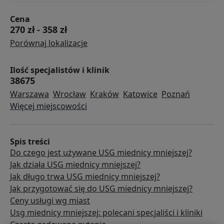
Cena
270 zł
-
358 zł
Porównaj lokalizacje
Ilość specjalistów i klinik
38675
Warszawa
Wrocław
Kraków
Katowice
Poznań
Więcej miejscowości
Spis treści
Do czego jest używane USG miednicy mniejszej?
Jak działa USG miednicy mniejszej?
Jak długo trwa USG miednicy mniejszej?
Jak przygotować się do USG miednicy mniejszej?
Ceny usługi wg miast
Usg miednicy mniejszej: polecani specjaliści i kliniki