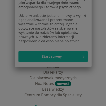
jako wsparcia dla swojego dobrostanu
emocjonalnego i zdrowia psychicznego.
Lekarze
Placówki medyczne
Udział w ankiecie jest anonimowy, a wyniki
Pytania i odpowiedzi
będą analizowane i prezentowane
wyłącznie w formie zbiorczej. Pytania
Usługi i zabiegi
dotyczące nastolatków są skierowane
Choroby
wyłącznie do rodziców lub opiekunów
Pomoc
prawnych. Nie zbieramy informacji
bezpośrednio od osób niepełnoletnich.
Aplikacje mobilne
Blog dla pacjentów
Start survey
Dla profesjonalistów
Cennik
Dla lekarzy
Dla placówek medycznych
Noa Notes
nowość
Baza wiedzy
Centrum Pomocy dla Specjalisty
Kontakt