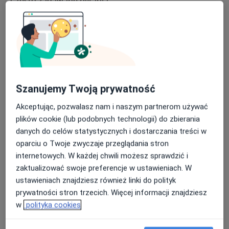
Często zadawane pytania
Do czego jest używane USG
miednicy mniejszej?
Szanujemy Twoją prywatność
USG miednicy mniejszej stosuje się głównie do
diagnozy i monitorowania stanów zapalnych,
Akceptując, pozwalasz nam i naszym partnerom używać
nowotworów, ciąży oraz innych schorzeń w obrębie
plików cookie (lub podobnych technologii) do zbierania
miednicy mniejszej. Jest to badanie kluczowe dla
danych do celów statystycznych i dostarczania treści w
kobiet w ocenie stanu narządów płciowych, takich
oparciu o Twoje zwyczaje przeglądania stron
jak macica, jajniki i jajowody, a także dla oceny
internetowych. W każdej chwili możesz sprawdzić i
prostaty i pęcherza moczowego u mężczyzn.
zaktualizować swoje preferencje w ustawieniach. W
ustawieniach znajdziesz również linki do polityk
Jak działa USG miednicy
prywatności stron trzecich. Więcej informacji znajdziesz
mniejszej?
w
polityka cookies
USG miednicy mniejszej wykorzystuje fale