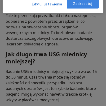
Zaakceptuj
dźwiękowe o wysokiej częstotliwości, które są
Edytuj ustawienia
emitowane przez urządzenie zwane transducerem.
Fale te przenikają przez tkanki ciała, a następnie są
odbierane z powrotem przez urządzenie, co
pozwala na stworzenie obrazu organów
wewnętrznych miednicy. To bezbolesne badanie
dostarcza szczegółowych obrazów, umożliwiając
lekarzom dokładną diagnozę.
Jak długo trwa USG miednicy
mniejszej?
Badanie USG miednicy mniejszej zwykle trwa od 15
do 30 minut. Czas trwania może się różnić w
zależności od specyfiki przypadku i zakresu
badanych obszarów. Jest to szybkie badanie, które
pacjenci mogą wykonać nawet w trakcie krótkiej
wizyty w placówce medycznej.