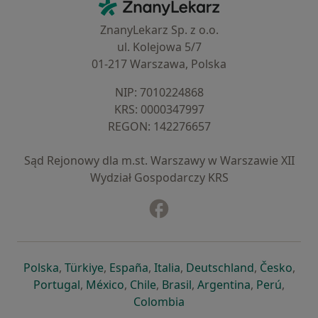
ZnanyLekarz - Strona główna
ZnanyLekarz Sp. z o.o.
ul. Kolejowa 5/7
01-217 Warszawa, Polska
NIP: ⁠7010224868
KRS: ⁠0000347997
REGON: ⁠142276657
Sąd Rejonowy dla m.st. Warszawy w Warszawie XII
Wydział Gospodarczy KRS
Facebook
otwiera się w nowej karcie
otwiera się w nowej karcie
otwiera się w nowej karcie
otwiera się w nowej karcie
otwiera się w nowej karci
otwiera się
otwi
Polska
,
Türkiye
,
España
,
Italia
,
Deutschland
,
Česko
,
otwiera się w nowej karcie
otwiera się w nowej karcie
otwiera się w nowej karcie
otwiera się w nowej kar
otwiera się 
otwier
Portugal
,
México
,
Chile
,
Brasil
,
Argentina
,
Perú
,
otwiera się w nowej karc
Colombia