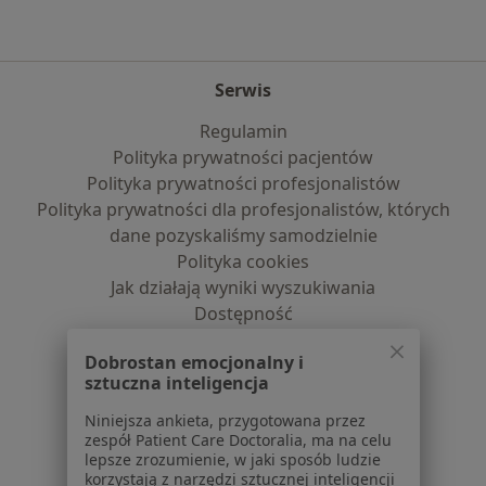
Serwis
Regulamin
Polityka prywatności pacjentów
Polityka prywatności profesjonalistów
Polityka prywatności dla profesjonalistów, których
dane pozyskaliśmy samodzielnie
Polityka cookies
Jak działają wyniki wyszukiwania
Dostępność
O nas
Dobrostan emocjonalny i
Praca
Rekrutujemy!
sztuczna inteligencja
Partnerzy
Centrum prasowe
Niniejsza ankieta, przygotowana przez
zespół Patient Care Doctoralia, ma na celu
Kontakt
lepsze zrozumienie, w jaki sposób ludzie
korzystają z narzędzi sztucznej inteligencji
Dla pacjentów