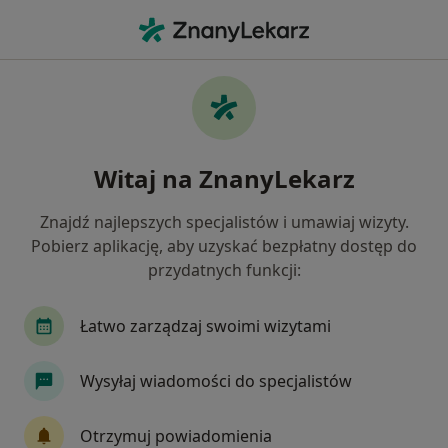
Me
Fizjoterapia • Oświęcim, małopolskie
Filtry
• 1
Mapa
Fizjoterapia specjaliści w Oświęcimiu
Witaj na ZnanyLekarz
Jak działają wyniki wyszukiwania
Znajdź najlepszych specjalistów i umawiaj wizyty.
Pobierz aplikację, aby uzyskać bezpłatny dostęp do
Jaką wizytę chcesz umówić?
przydatnych funkcji:
Fizjoterapia
Fizjoterapia + elektroterapia
Łatwo zarządzaj swoimi wizytami
Wysyłaj wiadomości do specjalistów
Otrzymuj powiadomienia