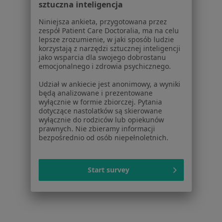
sztuczna inteligencja
Niniejsza ankieta, przygotowana przez
zespół Patient Care Doctoralia, ma na celu
Strona Główna
Usługi I Zabiegi
Fizjoterapia
Zmień miasto
lepsze zrozumienie, w jaki sposób ludzie
Oświęcim
Zmień miasto
korzystają z narzędzi sztucznej inteligencji
jako wsparcia dla swojego dobrostanu
emocjonalnego i zdrowia psychicznego.
Udział w ankiecie jest anonimowy, a wyniki
będą analizowane i prezentowane
wyłącznie w formie zbiorczej. Pytania
dotyczące nastolatków są skierowane
Serwis
wyłącznie do rodziców lub opiekunów
prawnych. Nie zbieramy informacji
Regulamin
bezpośrednio od osób niepełnoletnich.
Polityka prywatności pacjentów
Polityka prywatności profesjonalistów
Polityka prywatności dla profesjonalistów, których
Start survey
dane pozyskaliśmy samodzielnie
Polityka cookies
Jak działają wyniki wyszukiwania
Dostępność