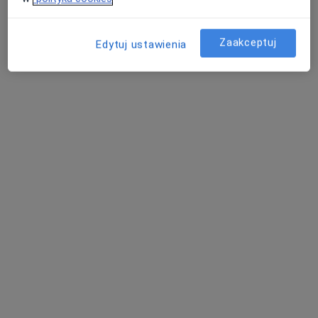
Zaakceptuj
Edytuj ustawienia
mgr Barbara Kanclerz
·
Więcej
Fizjoterapeuta
8 opinii
Zagrodowa 31, Oświęcim
•
Mapa
Orto Reha SPORT
Fizjoterapia
od 180 zł
Specjalista nie oferuje umawiania online pod tym adresem.
Poproś o wizytę