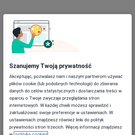
mgr Piotr Nenko
Fizjoterapeuta
35 opinii
Zagrodowa 31, Oświęcim
•
Mapa
Orto Reha SPORT
Szanujemy Twoją prywatność
Fizjoterapia
od 180 zł
Akceptując, pozwalasz nam i naszym partnerom używać
Specjalista nie oferuje umawiania online pod tym adresem.
plików cookie (lub podobnych technologii) do zbierania
danych do celów statystycznych i dostarczania treści w
Poproś o wizytę
oparciu o Twoje zwyczaje przeglądania stron
internetowych. W każdej chwili możesz sprawdzić i
zaktualizować swoje preferencje w ustawieniach. W
ustawieniach znajdziesz również linki do polityk
prywatności stron trzecich. Więcej informacji znajdziesz
w
polityka cookies