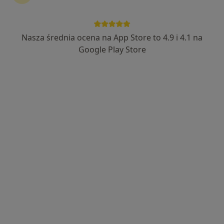
Nasza średnia ocena na App Store to 4.9 i 4.1 na
Bezpieczne płatności
Google Play Store
mgr Paweł Korzeniowski
·
Więcej
Fizjoterapeuta
14 opinii
Generała Jarosława Dąbrowskiego 70, Oświęcim
•
Mapa
Fizjo Power
Fizjoterapia
180 zł
Specjalista nie oferuje umawiania online pod tym adresem.
Poproś o wizytę