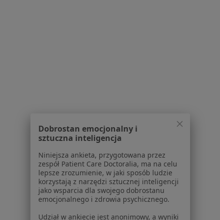
Specjaliści z PZU Zdrowie w Warszawie
Specjaliści z NFZ w Warszawie
Specjaliści z Enel-med w Warszawie
Usługi w Warszawie
Konsultacja endokrynologiczna w Warszawie
Konsultacja ginekologiczna w Warszawie
Konsultacja internistyczna w Warszawie
Dobrostan emocjonalny i
USG tarczycy w Warszawie
sztuczna inteligencja
Konsultacja kardiologiczna w Warszawie
Niniejsza ankieta, przygotowana przez
zespół Patient Care Doctoralia, ma na celu
Więcej (15)
lepsze zrozumienie, w jaki sposób ludzie
Więcej w kategorii: Usługi w Warszawie
korzystają z narzędzi sztucznej inteligencji
jako wsparcia dla swojego dobrostanu
Popularne specjalizacje
emocjonalnego i zdrowia psychicznego.
Psycholodzy w Warszawie
Udział w ankiecie jest anonimowy, a wyniki