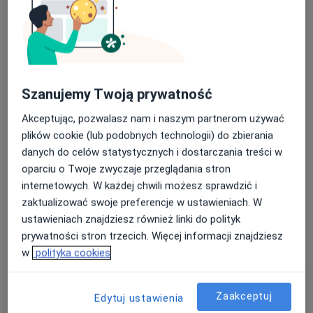
lek. Maciej Kędzierski
Szanujemy Twoją prywatność
·
Więcej
Endokrynolog
34 opinie
Akceptując, pozwalasz nam i naszym partnerom używać
plików cookie (lub podobnych technologii) do zbierania
Ignacego Paderewskiego 130, Warszawa
•
Mapa
danych do celów statystycznych i dostarczania treści w
Centrum Multi-Medica Rembertów
oparciu o Twoje zwyczaje przeglądania stron
Konsultacja endokrynologiczna + USG
350 zł
internetowych. W każdej chwili możesz sprawdzić i
Specjalista nie oferuje umawiania online pod tym adresem.
zaktualizować swoje preferencje w ustawieniach. W
ustawieniach znajdziesz również linki do polityk
Poproś o wizytę
prywatności stron trzecich. Więcej informacji znajdziesz
w
polityka cookies
Zaakceptuj
Edytuj ustawienia