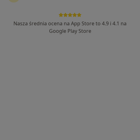
Nasza średnia ocena na App Store to 4.9 i 4.1 na
Google Play Store
Bezpieczne płatności
lek. Elżbieta Deptuła-Krawczyk
·
Więcej
Endokrynolog, Internista
313 opinii
Ząbkowska 14 / U1, Warszawa
•
Mapa
URMED Medical Center
Konsultacja endokrynologiczna + USG
300 zł
Specjalista nie oferuje umawiania online pod tym adresem.
Poproś o wizytę