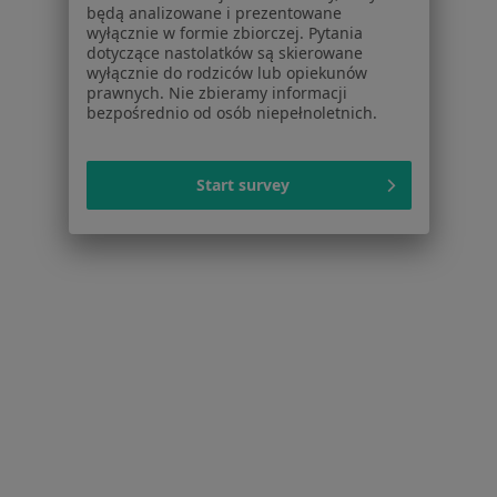
będą analizowane i prezentowane
Stomatolodzy w Warszawie
wyłącznie w formie zbiorczej. Pytania
dotyczące nastolatków są skierowane
Interniści w Warszawie
wyłącznie do rodziców lub opiekunów
prawnych. Nie zbieramy informacji
Psychoterapeuci w Warszawie
bezpośrednio od osób niepełnoletnich.
Ginekolodzy w Warszawie
Więcej (15)
Start survey
Więcej w kategorii: Popularne specjalizacje
Strona Główna
Usługi I Zabiegi
Konsultacja Endokrynologiczna + Usg
Warszawa
Zmień miasto
Serwis