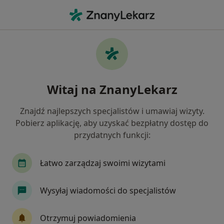
Me
Konsultacja Endokrynologiczna Usg • Warszawa, mazowieckie
Filtry
• 1
Ubezpieczenie
Map
Konsultacja endokrynologiczna + USG
Witaj na ZnanyLekarz
specjaliści w Warszawie
Jak działają wyniki wyszukiwania
Znajdź najlepszych specjalistów i umawiaj wizyty.
Pobierz aplikację, aby uzyskać bezpłatny dostęp do
przydatnych funkcji:
Wybierz swoje ubezpieczenie
Allianz
Compensa
GENERALI
INTER P
Łatwo zarządzaj swoimi wizytami
Wysyłaj wiadomości do specjalistów
Otrzymuj powiadomienia