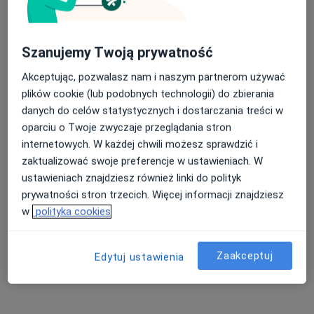
Szanujemy Twoją prywatność
Akceptując, pozwalasz nam i naszym partnerom używać
plików cookie (lub podobnych technologii) do zbierania
danych do celów statystycznych i dostarczania treści w
oparciu o Twoje zwyczaje przeglądania stron
Bezpieczne płatności
internetowych. W każdej chwili możesz sprawdzić i
lek. Marta Legutko
zaktualizować swoje preferencje w ustawieniach. W
·
Więcej
Endokrynolog
ustawieniach znajdziesz również linki do polityk
36 opinii
prywatności stron trzecich. Więcej informacji znajdziesz
Derkacza 13, Gliwice
•
Mapa
w
polityka cookies
Centrum Medyczne Nowy Świat
Konsultacja endokrynologiczna + USG tarczycy
300 zł
Zaakceptuj
Edytuj ustawienia
Specjalista nie oferuje umawiania online pod tym adresem.
Poproś o wizytę