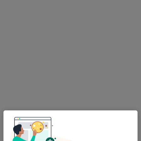
Bezpieczne płatności
lek. Karolina Gorki
·
Więcej
Endokrynolog
17 opinii
Bojkowska 43G, Gliwice
•
Mapa
ZDROWISKO stomatologia i medycyna specjalistyczna
Konsultacja endokrynologiczna + USG tarczycy
320 zł
Specjalista nie oferuje umawiania online pod tym adresem.
Poproś o wizytę