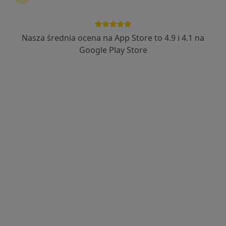
Nasza średnia ocena na App Store to 4.9 i 4.1 na
Google Play Store
lek. Anna Lisak-Groch
·
Więcej
W trakcie specjalizacji (Endokrynolog)
10 opinii
Ignacego Daszyńskiego 34/2, Gliwice
•
Mapa
InCare Centrum Medyczne
Konsultacja endokrynologiczna + USG tarczycy
350 zł
Specjalista nie oferuje umawiania online pod tym adresem.
Poproś o wizytę