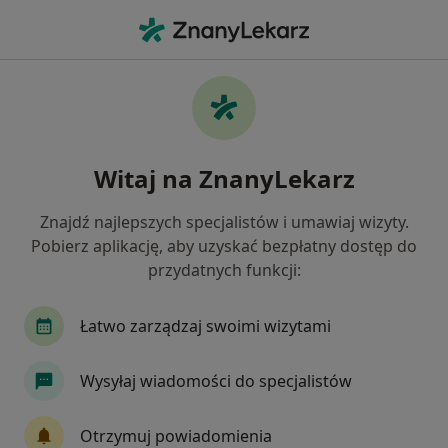
Me
Konsultacja Endokrynologiczna Usg Tarczycy • Gliwice, śląskie
Filtry
• 1
Ubezpieczenie
Map
Konsultacja endokrynologiczna + USG
Witaj na ZnanyLekarz
tarczycy specjaliści w Gliwicach
Jak działają wyniki wyszukiwania
Znajdź najlepszych specjalistów i umawiaj wizyty.
Pobierz aplikację, aby uzyskać bezpłatny dostęp do
przydatnych funkcji:
Wybierz swoje ubezpieczenie
NFZ
Allianz
Compensa
Łatwo zarządzaj swoimi wizytami
Enel-med
LUX MED
Zobacz więcej
Wysyłaj wiadomości do specjalistów
Otrzymuj powiadomienia