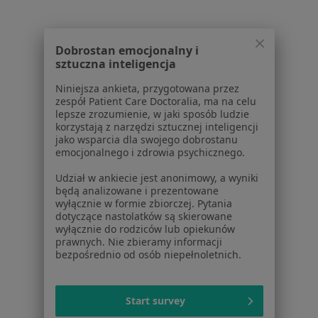
Konsultacja Endokrynologiczna + Usg Tarczycy
Zmień miast
Gliwice
Zmień miasto
Dobrostan emocjonalny i
sztuczna inteligencja
Niniejsza ankieta, przygotowana przez
zespół Patient Care Doctoralia, ma na celu
lepsze zrozumienie, w jaki sposób ludzie
Serwis
korzystają z narzędzi sztucznej inteligencji
jako wsparcia dla swojego dobrostanu
Regulamin
emocjonalnego i zdrowia psychicznego.
Polityka prywatności pacjentów
Udział w ankiecie jest anonimowy, a wyniki
Polityka prywatności profesjonalistów
będą analizowane i prezentowane
Polityka prywatności dla profesjonalistów, których
wyłącznie w formie zbiorczej. Pytania
dane pozyskaliśmy samodzielnie
dotyczące nastolatków są skierowane
wyłącznie do rodziców lub opiekunów
Polityka cookies
prawnych. Nie zbieramy informacji
Jak działają wyniki wyszukiwania
bezpośrednio od osób niepełnoletnich.
Dostępność
O nas
Praca
Rekrutujemy!
Start survey
Partnerzy