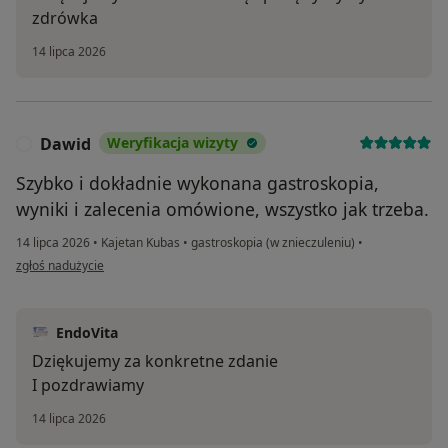
zdrówka
14 lipca 2026
Dawid
Weryfikacja wizyty
D
Szybko i dokładnie wykonana gastroskopia,
wyniki i zalecenia omówione, wszystko jak trzeba.
14 lipca 2026
•
Kajetan Kubas
•
gastroskopia (w znieczuleniu)
•
w opinii użytkownika Dawid
zgłoś nadużycie
EndoVita
Dziękujemy za konkretne zdanie
I pozdrawiamy
14 lipca 2026