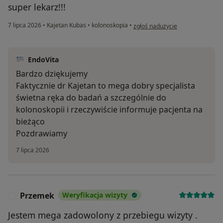
super lekarz!!!
w opinii użytkownika Krzysztof
7 lipca 2026
•
Kajetan Kubas
•
kolonoskopia
•
zgłoś nadużycie
EndoVita
Bardzo dziękujemy
Faktycznie dr Kajetan to mega dobry specjalista
świetna ręka do badań a szczególnie do
kolonoskopii i rzeczywiście informuje pacjenta na
bieżąco
Pozdrawiamy
7 lipca 2026
Przemek
Weryfikacja wizyty
P
Jestem mega zadowolony z przebiegu wizyty .