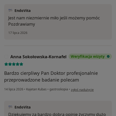
EndoVita
Jest nam niezmiernie miło jeśli możemy pomóc
Pozdrawiamy
17 lipca 2026
Anna Sokołowska-Kornafel
Weryfikacja wizyty
A
Bardzo cierpliwy Pan Doktor profesjonalnie
przeprowadzone badanie polecam
w opinii użytkownika Anna Sok
14 lipca 2026
•
Kajetan Kubas
•
gastroskopia
•
zgłoś nadużycie
EndoVita
Dziękujemy za bardzo dobrą opinię życzymy dużo