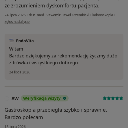
ze zrozumieniem dyskomfortu pacjenta.
24 lipca 2026
•
dr n. med. Sławomir Paweł Krzemiński
•
kolonoskopia
•
w opinii użytkownika Michał K.
zgłoś nadużycie
EndoVita
Witam
Bardzo dziękujemy za rekomendację życzmy dużo
zdrówka i wszystkiego dobrego
24 lipca 2026
AW
Weryfikacja wizyty
A
Gastroskopia przebiegła szybko i sprawnie.
Bardzo polecam
18 lipca 2026