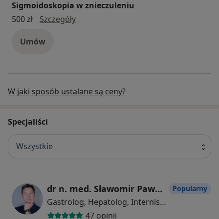
Sigmoidoskopia w znieczuleniu
Sigmoidoskopia w znieczuleniu
500 zł
Szczegóły
Umów
W jaki sposób ustalane są ceny?
Specjaliści
Wszystkie
dr n. med. Sławomir Paweł Krzemiński
Popularny
Gastrolog, Hepatolog, Internista
47 opinii