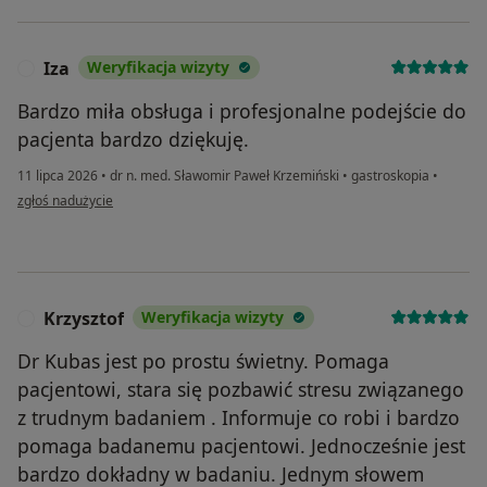
Iza
Weryfikacja wizyty
I
Bardzo miła obsługa i profesjonalne podejście do
pacjenta bardzo dziękuję.
11 lipca 2026
•
dr n. med. Sławomir Paweł Krzemiński
•
gastroskopia
•
w opinii użytkownika Iza
zgłoś nadużycie
Krzysztof
Weryfikacja wizyty
K
Dr Kubas jest po prostu świetny. Pomaga
pacjentowi, stara się pozbawić stresu związanego
z trudnym badaniem . Informuje co robi i bardzo
pomaga badanemu pacjentowi. Jednocześnie jest
bardzo dokładny w badaniu. Jednym słowem