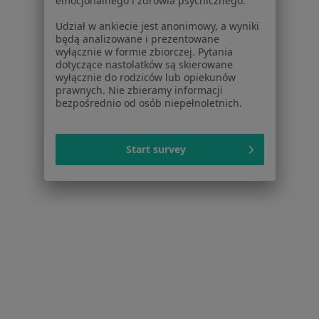
emocjonalnego i zdrowia psychicznego.
Więcej (15)
Udział w ankiecie jest anonimowy, a wyniki
Więcej w kategorii: Usługi w Wrocławiu
będą analizowane i prezentowane
wyłącznie w formie zbiorczej. Pytania
Popularne specjalizacje
dotyczące nastolatków są skierowane
wyłącznie do rodziców lub opiekunów
Psycholodzy w Wrocławiu
prawnych. Nie zbieramy informacji
bezpośrednio od osób niepełnoletnich.
Stomatolodzy w Wrocławiu
Interniści w Wrocławiu
Start survey
Fizjoterapeuci w Wrocławiu
Psychoterapeuci w Wrocławiu
Więcej (15)
Więcej w kategorii: Popularne specjalizacje
Strona Główna
Usługi I Zabiegi
Igłoterapia
Zmień miasto
Wrocław