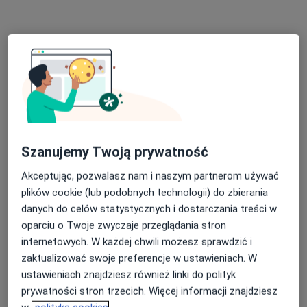
mgr Przemysław Zalewski
·
Więcej
Fizjoterapeuta
172 opinie
Adres 1
Adres 2
Szanujemy Twoją prywatność
Akceptując, pozwalasz nam i naszym partnerom używać
Łubinowa 12/4, Wrocław
•
Mapa
plików cookie (lub podobnych technologii) do zbierania
MTS Holistic Therapy - Klinika Medycyny Holistycznej
danych do celów statystycznych i dostarczania treści w
Igłoterapia
od 200 zł
oparciu o Twoje zwyczaje przeglądania stron
internetowych. W każdej chwili możesz sprawdzić i
Specjalista nie oferuje umawiania online pod tym adresem.
zaktualizować swoje preferencje w ustawieniach. W
ustawieniach znajdziesz również linki do polityk
Poproś o wizytę
prywatności stron trzecich. Więcej informacji znajdziesz