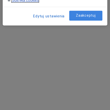
w
polityka cookies
Zaakceptuj
Edytuj ustawienia
mgr Patryk Cieślar
·
Więcej
Fizjoterapeuta
70 opinii
Przyjaźni 66, Wrocław
•
Mapa
Wrocławska Manufaktura Zdrowia
Igłoterapia
230 zł
Specjalista nie oferuje umawiania online pod tym adresem.
Poproś o wizytę