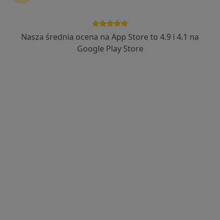
Nasza średnia ocena na App Store to 4.9 i 4.1 na
mgr Jacek Dąbrowski
Google Play Store
·
Więcej
Fizjoterapeuta
102 opinie
Przyjaźni 66, Wrocław
•
Mapa
Wrocławska Manufaktura Zdrowia
Igłoterapia
250 zł
Specjalista nie oferuje umawiania online pod tym adresem.
Poproś o wizytę