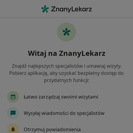
Me
Igłoterapia • Wrocław, dolnośląskie
Filtry
• 1
Ubezpieczenie
Map
Igłoterapia specjaliści w Wrocławiu
Witaj na ZnanyLekarz
Jak działają wyniki wyszukiwania
Znajdź najlepszych specjalistów i umawiaj wizyty.
Pobierz aplikację, aby uzyskać bezpłatny dostęp do
Jakiego specjalisty szukasz?
przydatnych funkcji:
Fizjoterapeuta
Ortopeda
Internista
Łatwo zarządzaj swoimi wizytami
Wysyłaj wiadomości do specjalistów
Otrzymuj powiadomienia