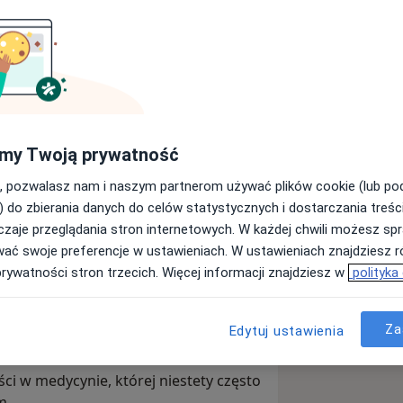
edyczne
my Twoją prywatność
Wyślij wiadomość
, pozwalasz nam i naszym partnerom używać plików cookie (lub p
) do zbierania danych do celów statystycznych i dostarczania treśc
zaje przeglądania stron internetowych. W każdej chwili możesz spr
Adresy
Opinie
wać swoje preferencje w ustawieniach. W ustawieniach znajdziesz ró
prywatności stron trzecich. Więcej informacji znajdziesz w
polityka
Za
Edytuj ustawienia
ystkie. Powstaliśmy z myślą o
ści w medycynie, której niestety często
m.