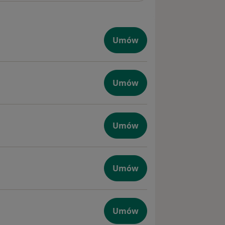
Umów
portowców
Umów
Umów
Umów
anie ran
Umów