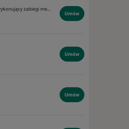
Lekarz medycyny pracy, Lekarz wykonujący zabiegi medycyny estetycznej, Internista
Umów
Umów
Umów