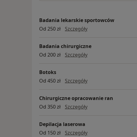
Badania lekarskie sportowców
badania lekarskie s
Od 250 zł
Szczegóły
Badania chirurgiczne
badania chirurgiczne
Od 200 zł
Szczegóły
Botoks
Botoks
Od 450 zł
Szczegóły
Chirurgiczne opracowanie ran
chirurgiczne opracow
Od 350 zł
Szczegóły
Depilacja laserowa
depilacja laserowa
Od 150 zł
Szczegóły