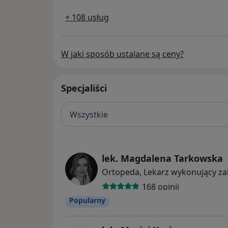
+ 108 usług
W jaki sposób ustalane są ceny?
Specjaliści
Wszystkie
lek. Magdalena Tarkowska
168 opinii
Popularny