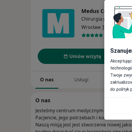
Medus Centrum M
Chirurgia
więcej
Wrocław
1 adres
457 opinii
Szanuje
Umów wizytę
Akceptując
technologii
Twoje zwyc
O nas
Usługi
Specjaliści
zaktualizo
do polityk 
O nas
Jesteśmy centrum medycznym innym niż wsz
Pacjencie, jego potrzebach i komforcie.
Naszą misją jest jest stworzenie nowej jako
trudno doszukać się w lecznictwie otwarty