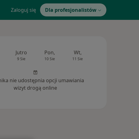
Zaloguj się
Dla profesjonalistów
Jutro
Pon,
Wt,
Śr,
Czw
9 Sie
10 Sie
11 Sie
12 Sie
13 Si
inika nie udostępnia opcji umawiania
wizyt drogą online