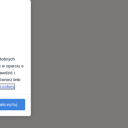
odobnych
i w oparciu o
awdzić i
wnież linki
 cookies
akceptuj