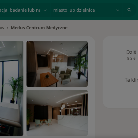
acja, badanie lub nazwisko
miasto lub dzielnica
aw
Medus Centrum Medyczne
to
Dziś
8 Sie
Ta kl