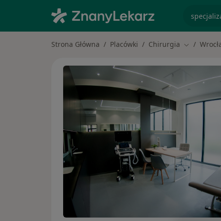
specjaliz
Strona Główna
Placówki
Chirurgia
Wrocł
Zmień mias