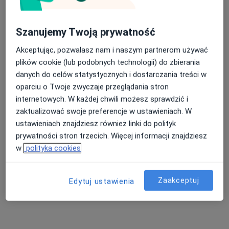
Szanujemy Twoją prywatność
Remedium Clinic
·
Więcej
Akceptując, pozwalasz nam i naszym partnerom używać
Laryngologia, Ginekologia, Chirurgia
560 opinii
plików cookie (lub podobnych technologii) do zbierania
danych do celów statystycznych i dostarczania treści w
Gdańska 80A, Bydgoszcz
•
Mapa
oparciu o Twoje zwyczaje przeglądania stron
Endoskopia
internetowych. W każdej chwili możesz sprawdzić i
Pokaż więcej usług
zaktualizować swoje preferencje w ustawieniach. W
ustawieniach znajdziesz również linki do polityk
Brak dostępnych specjalistów z wolnymi terminami w tym centrum medycznym.
prywatności stron trzecich. Więcej informacji znajdziesz
w
polityka cookies
Pokaż profil
Zaakceptuj
Edytuj ustawienia