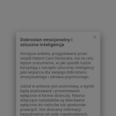
O nas
Praca
Rekrutujemy!
Partnerzy
Centrum prasowe
Kontakt
Dobrostan emocjonalny i
Dla pacjentów
sztuczna inteligencja
Lekarze
Niniejsza ankieta, przygotowana przez
Placówki medyczne
zespół Patient Care Doctoralia, ma na celu
Pytania i odpowiedzi
lepsze zrozumienie, w jaki sposób ludzie
korzystają z narzędzi sztucznej inteligencji
Usługi i zabiegi
jako wsparcia dla swojego dobrostanu
Choroby
emocjonalnego i zdrowia psychicznego.
Pomoc
Udział w ankiecie jest anonimowy, a wyniki
Aplikacje mobilne
będą analizowane i prezentowane
Blog dla pacjentów
wyłącznie w formie zbiorczej. Pytania
dotyczące nastolatków są skierowane
Dla profesjonalistów
wyłącznie do rodziców lub opiekunów
prawnych. Nie zbieramy informacji
Cennik
bezpośrednio od osób niepełnoletnich.