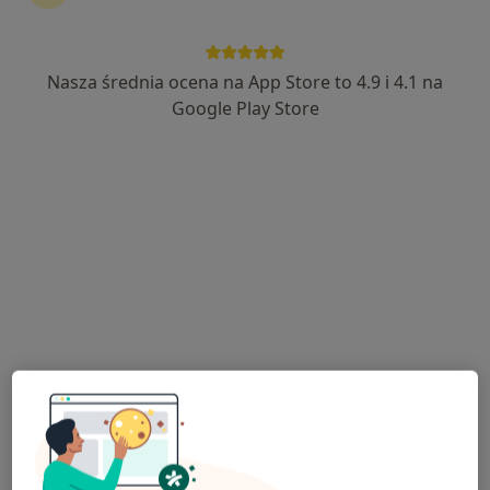
Nasza średnia ocena na App Store to 4.9 i 4.1 na
Małgorzata Brymora
Google Play Store
·
Więcej
Gastrolog
55 opinii
Gen. J.Hallera 2C, Bydgoszcz
•
Mapa
NZOZ Awimed
Endoskopia
Brak ceny
Specjalista nie oferuje umawiania online pod tym adresem.
Poproś o wizytę