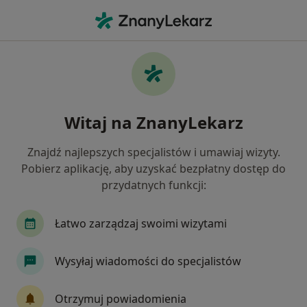
Me
Endoskopia • Bydgoszcz, kujawsko-pomorskie
Filtry
• 1
Ubezpieczenie
Map
Endoskopia specjaliści w Bydgoszczy
Witaj na ZnanyLekarz
Jak działają wyniki wyszukiwania
Znajdź najlepszych specjalistów i umawiaj wizyty.
Pobierz aplikację, aby uzyskać bezpłatny dostęp do
Jakiego specjalisty szukasz?
przydatnych funkcji:
Gastrolog
Internista
Ginekolog
Chir
Łatwo zarządzaj swoimi wizytami
Wysyłaj wiadomości do specjalistów
Otrzymuj powiadomienia