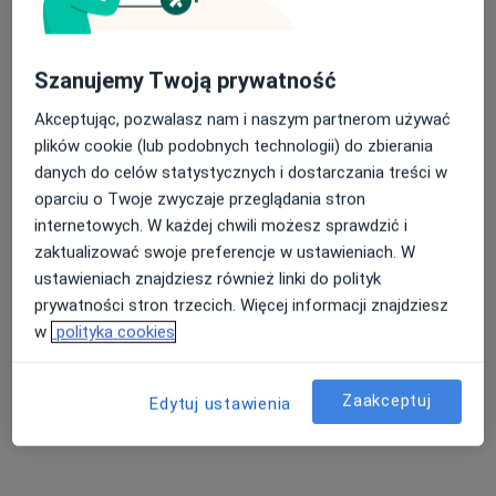
Szanujemy Twoją prywatność
Bezpieczne płatności
Akceptując, pozwalasz nam i naszym partnerom używać
Centrum Medyczne Kantego
plików cookie (lub podobnych technologii) do zbierania
Kardiologia, Ginekologia, Położnictwo
danych do celów statystycznych i dostarczania treści w
386 opinii
oparciu o Twoje zwyczaje przeglądania stron
internetowych. W każdej chwili możesz sprawdzić i
św. Stanisława 9, Trzebinia
•
Mapa
zaktualizować swoje preferencje w ustawieniach. W
ECHO serca
150 zł
ustawieniach znajdziesz również linki do polityk
Konsultacja kardiologiczna + ECHO serca
350 zł
prywatności stron trzecich. Więcej informacji znajdziesz
w
polityka cookies
Brak dostępnych specjalistów z wolnymi terminami w tym centrum medycznym.
Pokaż profil
Zaakceptuj
Edytuj ustawienia