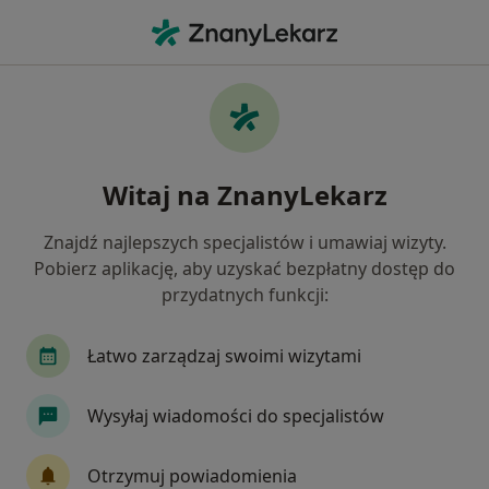
Me
Echo Serca • Chrzanów, małopolskie
Filtry
• 1
Ubezpieczenie
Map
ECHO serca specjaliści w Chrzanowie
Witaj na ZnanyLekarz
Jak działają wyniki wyszukiwania
Znajdź najlepszych specjalistów i umawiaj wizyty.
Pobierz aplikację, aby uzyskać bezpłatny dostęp do
Jaką wizytę chcesz umówić?
przydatnych funkcji:
ECHO serca
Konsultacja kardiologiczna + ECH
Łatwo zarządzaj swoimi wizytami
Wysyłaj wiadomości do specjalistów
Otrzymuj powiadomienia