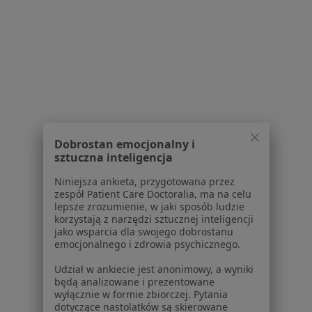
Polityka cookies
Jak działają wyniki wyszukiwania
Dostępność
O nas
Praca
Rekrutujemy!
Partnerzy
Centrum prasowe
Kontakt
Dobrostan emocjonalny i
Dla pacjentów
sztuczna inteligencja
Lekarze
Niniejsza ankieta, przygotowana przez
zespół Patient Care Doctoralia, ma na celu
Placówki medyczne
lepsze zrozumienie, w jaki sposób ludzie
Pytania i odpowiedzi
korzystają z narzędzi sztucznej inteligencji
Usługi i zabiegi
jako wsparcia dla swojego dobrostanu
emocjonalnego i zdrowia psychicznego.
Choroby
Pomoc
Udział w ankiecie jest anonimowy, a wyniki
Aplikacje mobilne
będą analizowane i prezentowane
wyłącznie w formie zbiorczej. Pytania
Blog dla pacjentów
dotyczące nastolatków są skierowane