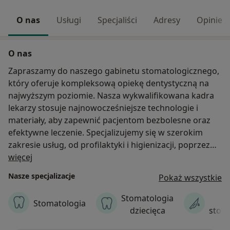
O nas
Usługi
Specjaliści
Adresy
Opinie
O nas
Zapraszamy do naszego gabinetu stomatologicznego,
który oferuje kompleksową opiekę dentystyczną na
najwyższym poziomie. Nasza wykwalifikowana kadra
lekarzy stosuje najnowocześniejsze technologie i
materiały, aby zapewnić pacjentom bezbolesne oraz
efektywne leczenie. Specjalizujemy się w szerokim
zakresie usług, od profilaktyki i higienizacji, poprzez
O nas
leczenie zachowawcze i estetyczne, ortodontyczne jak
więcej
również skomplikowane procedury chirurgiczne i
Nasze specjalizacje
Pokaż wszystkie
implantologiczne.
W naszym gabinecie stawiamy na indywidualne
Stomatologia
C
Stomatologia
podejście do każdego pacjenta, dbając o miłą i
dziecięca
stom
spokojną atmosferę. Rozumiemy, że wizyta u dentysty