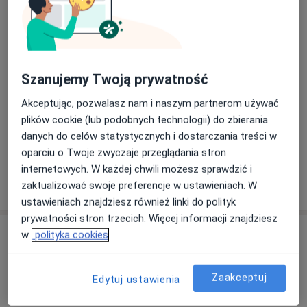
Konsultacja protetyczna
konsultacja protetyczna
Szczegóły
Szanujemy Twoją prywatność
Leczenie próchnicy
Akceptując, pozwalasz nam i naszym partnerom używać
leczenie próchnicy
Od 200 zł
Szczegóły
plików cookie (lub podobnych technologii) do zbierania
danych do celów statystycznych i dostarczania treści w
+ 8 usług
oparciu o Twoje zwyczaje przeglądania stron
internetowych. W każdej chwili możesz sprawdzić i
zaktualizować swoje preferencje w ustawieniach. W
W jaki sposób ustalane są ceny?
ustawieniach znajdziesz również linki do polityk
prywatności stron trzecich. Więcej informacji znajdziesz
Specjaliści
w
polityka cookies
Stomatolog
Zaakceptuj
Edytuj ustawienia