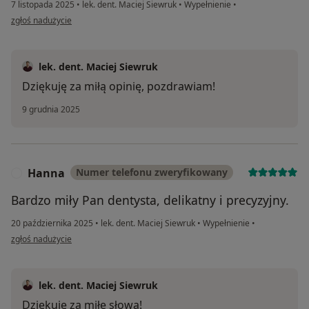
7 listopada 2025
•
lek. dent. Maciej Siewruk
•
Wypełnienie
•
w opinii użytkownika Paula
zgłoś nadużycie
lek. dent. Maciej Siewruk
Dziękuję za miłą opinię, pozdrawiam!
9 grudnia 2025
Hanna
Numer telefonu zweryfikowany
H
Bardzo miły Pan dentysta, delikatny i precyzyjny.
20 października 2025
•
lek. dent. Maciej Siewruk
•
Wypełnienie
•
w opinii użytkownika Hanna
zgłoś nadużycie
lek. dent. Maciej Siewruk
Dziękuję za miłe słowa!