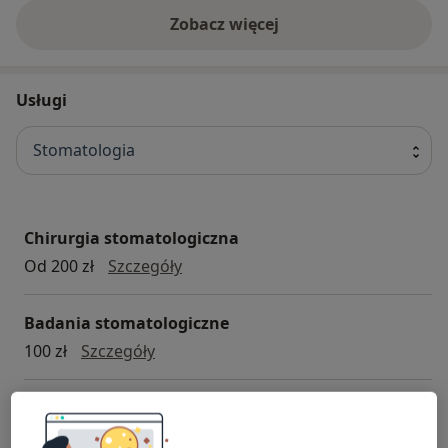
może być stresująca, dlatego dokładamy wszelkich
Zobacz więcej
starań, aby każdy czuł się u nas komfortowo i
bezpiecznie
Usługi
Stomatologia
Chirurgia stomatologiczna
chirurgia stomatologiczna
Od 200 zł
Szczegóły
Badania stomatologiczne
badania stomatologiczne
100 zł
Szczegóły
Protezy
protezy
Od 1 300 zł
Szczegóły