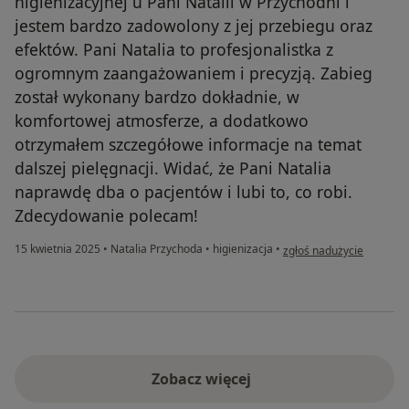
higienizacyjnej u Pani Natalii w Przychodni i
jestem bardzo zadowolony z jej przebiegu oraz
efektów. Pani Natalia to profesjonalistka z
ogromnym zaangażowaniem i precyzją. Zabieg
został wykonany bardzo dokładnie, w
komfortowej atmosferze, a dodatkowo
otrzymałem szczegółowe informacje na temat
dalszej pielęgnacji. Widać, że Pani Natalia
naprawdę dba o pacjentów i lubi to, co robi.
Zdecydowanie polecam!
w opinii użytkownika Grz
15 kwietnia 2025
•
Natalia Przychoda
•
higienizacja
•
zgłoś nadużycie
Zobacz więcej