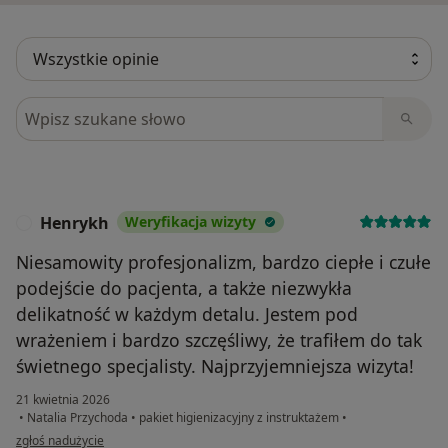
Szukaj w opiniach
Henrykh
Weryfikacja wizyty
H
Niesamowity profesjonalizm, bardzo ciepłe i czułe
podejście do pacjenta, a także niezwykła
delikatność w każdym detalu. Jestem pod
wrażeniem i bardzo szczęśliwy, że trafiłem do tak
świetnego specjalisty. Najprzyjemniejsza wizyta!
21 kwietnia 2026
•
Natalia Przychoda
•
pakiet higienizacyjny z instruktażem
•
w opinii użytkownika Henrykh
zgłoś nadużycie