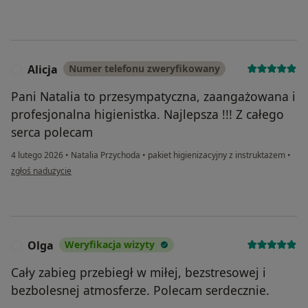
Alicja
Numer telefonu zweryfikowany
A
Pani Natalia to przesympatyczna, zaangażowana i
profesjonalna higienistka. Najlepsza !!! Z całego
serca polecam
4 lutego 2026
•
Natalia Przychoda
•
pakiet higienizacyjny z instruktażem
•
w opinii użytkownika Alicja
zgłoś nadużycie
Olga
Weryfikacja wizyty
O
Cały zabieg przebiegł w miłej, bezstresowej i
bezbolesnej atmosferze. Polecam serdecznie.