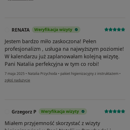
RENATA
Weryfikacja wizyty
R
Jestem bardzo miło zaskoczona! Pełen
profesjonalizm , usługa na najwyższym poziomie!
W kalendarzu już zaplanowałam kolejną wizytę.
Pani Natalia perfekcyjna w tym co robi!
7 maja 2025
•
Natalia Przychoda
•
pakiet higienizacyjny z instruktażem
•
w opinii użytkownika RENATA
zgłoś nadużycie
Grzegorz P
Weryfikacja wizyty
G
Miałem przyjemność skorzystać z wizyty