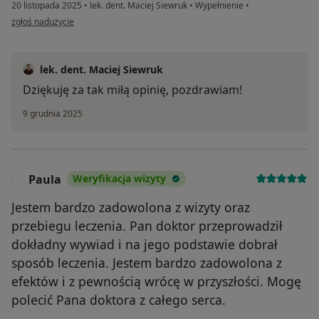
20 listopada 2025
•
lek. dent. Maciej Siewruk
•
Wypełnienie
•
w opinii użytkownika Olga
zgłoś nadużycie
lek. dent. Maciej Siewruk
Dziękuję za tak miłą opinię, pozdrawiam!
9 grudnia 2025
Paula
Weryfikacja wizyty
P
Jestem bardzo zadowolona z wizyty oraz
przebiegu leczenia. Pan doktor przeprowadził
dokładny wywiad i na jego podstawie dobrał
sposób leczenia. Jestem bardzo zadowolona z
efektów i z pewnością wrócę w przyszłości. Mogę
polecić Pana doktora z całego serca.