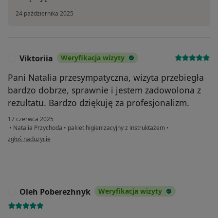
24 października 2025
Viktoriia
Weryfikacja wizyty
V
Pani Natalia przesympatyczna, wizyta przebiegła
bardzo dobrze, sprawnie i jestem zadowolona z
rezultatu. Bardzo dziękuję za profesjonalizm.
17 czerwca 2025
•
Natalia Przychoda
•
pakiet higienizacyjny z instruktażem
•
w opinii użytkownika Viktoriia
zgłoś nadużycie
Oleh Poberezhnyk
Weryfikacja wizyty
O