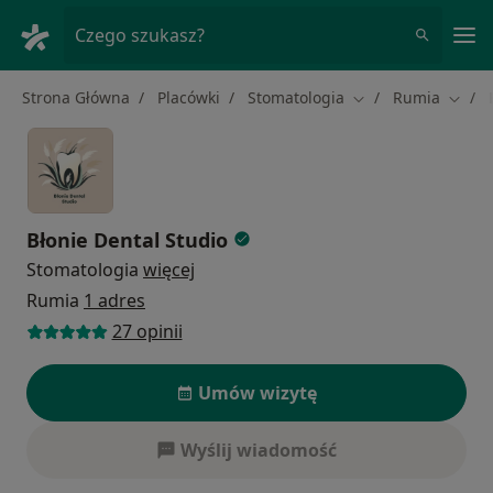
Me
Czego szukasz?
Strona Główna
Placówki
Stomatologia
Rumia
Zmień miasto
Zmień
Błonie Dental Studio
Stomatologia
więcej
Rumia
1 adres
27 opinii
Umów wizytę
Wyślij wiadomość