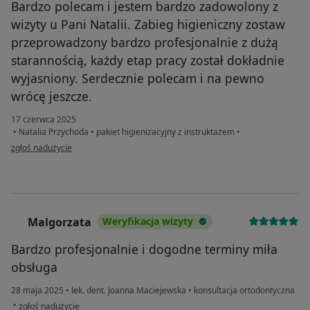
Bardzo polecam i jestem bardzo zadowolony z
wizyty u Pani Natalii. Zabieg higieniczny zostaw
przeprowadzony bardzo profesjonalnie z dużą
starannością, każdy etap pracy został dokładnie
wyjasniony. Serdecznie polecam i na pewno
wrócę jeszcze.
17 czerwca 2025
•
Natalia Przychoda
•
pakiet higienizacyjny z instruktażem
•
w opinii użytkownika Oleh Poberezhnyk
zgłoś nadużycie
Malgorzata
Weryfikacja wizyty
M
Bardzo profesjonalnie i dogodne terminy miła
obsługa
28 maja 2025
•
lek. dent. Joanna Maciejewska
•
konsultacja ortodontyczna
w opinii użytkownika Malgorzata
•
zgłoś nadużycie