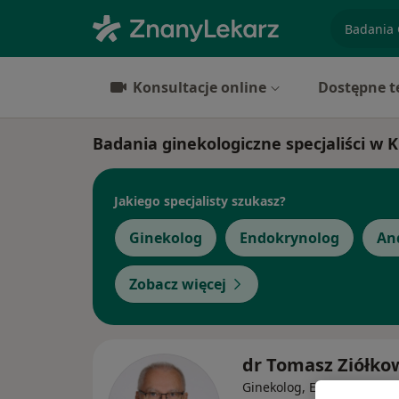
specjaliz
Konsultacje online
Dostępne t
Badania ginekologiczne specjaliści w K
Jakiego specjalisty szukasz?
Ginekolog
Endokrynolog
An
Zobacz więcej
dr Tomasz Ziółko
Ginekolog, Endokrynolog,