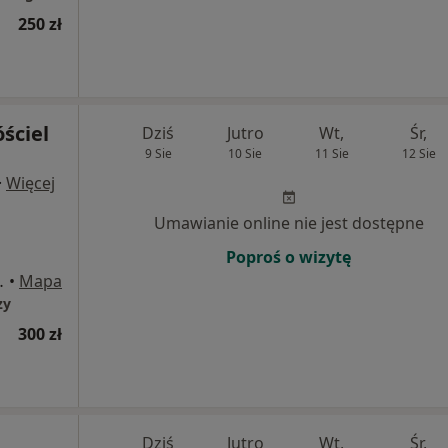
250 zł
óściel
Dziś
Jutro
Wt,
Śr,
9 Sie
10 Sie
11 Sie
12 Sie
·
Więcej
Umawianie online nie jest dostępne
Poproś o wizytę
rwsze piętro., Kielce
•
Mapa
zy
300 zł
Dziś
Jutro
Wt,
Śr,