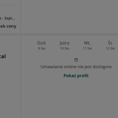
Świętokrzyskie Centrum Matki i Noworodka - Szpital Specjalistyczny w Kielcach
rak ceny
Dziś
Jutro
Wt,
Śr,
9 Sie
10 Sie
11 Sie
12 Sie
tal
Umawianie online nie jest dostępne
Pokaż profil