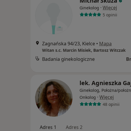
Michał Skuza
·
Więcej
Ginekolog
5 opinii
Zagnańska 94/23, Kielce
•
Mapa
Witan s.c. Marcin Misiek, Bartosz Witczak
Badania ginekologiczne
B
lek. Agnieszka Ga
Ginekolog, Położna/położn
·
Więcej
Onkolog
48 opinii
Adres 1
Adres 2