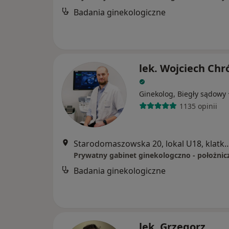
Badania ginekologiczne
lek. Wojciech Chr
Ginekolog, Biegły sądowy
1135 opinii
Starodomaszowska 20, lokal U18, klatka B, pie
Prywatny gabinet ginekologczno - położnic
Badania ginekologiczne
lek. Grzegorz