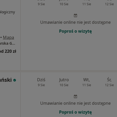
9 Sie
10 Sie
11 Sie
12 Sie
ologiczny
Umawianie online nie jest dostępne
Poproś o wizytę
•
Mapa
Indywidualna Specjalistyczna Praktyka Lekarska Grzegorz Ziółkowski
od 220 zł
ański
Dziś
Jutro
Wt,
Śr,
9 Sie
10 Sie
11 Sie
12 Sie
Umawianie online nie jest dostępne
Poproś o wizytę