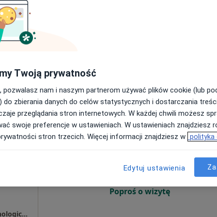
Umawianie online nie jest dostępne
Poproś o wizytę
•
Mapa
ISPL Tomasz Ziółkowski Położnictwo Ginekologia Endokrynologia ginekologiczna i rozrodczość
my Twoją prywatność
od 350 zł
, pozwalasz nam i naszym partnerom używać plików cookie (lub p
) do zbierania danych do celów statystycznych i dostarczania treśc
zaje przeglądania stron internetowych. W każdej chwili możesz spr
wać swoje preferencje w ustawieniach. W ustawieniach znajdziesz ró
Dziś
Jutro
Wt,
Śr,
prywatności stron trzecich. Więcej informacji znajdziesz w
polityka
9 Sie
10 Sie
11 Sie
12 Sie
Za
·
Więcej
Edytuj ustawienia
Umawianie online nie jest dostępne
Poproś o wizytę
Prywatny Gabinet Ginekologiczno-Endokrynologiczny