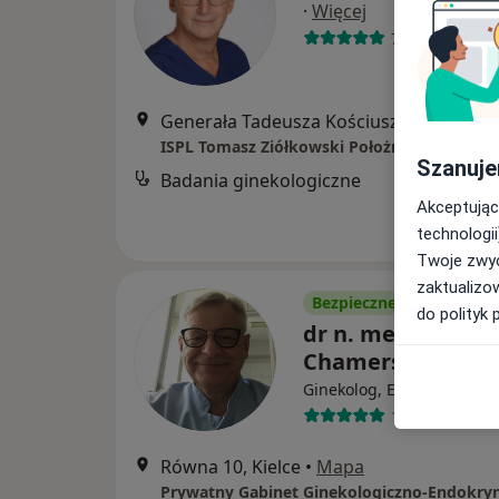
·
Więcej
723 opinie
Generała Tadeusza Kościuszki 11, Kielce
Szanuje
Badania ginekologiczne
Akceptując
technologii
Twoje zwyc
zaktualizo
Bezpieczne płatności
do polityk 
dr n. med. Jacek
Chamerski
Ginekolog, Endokrynolog
180 opinii
Równa 10, Kielce
•
Mapa