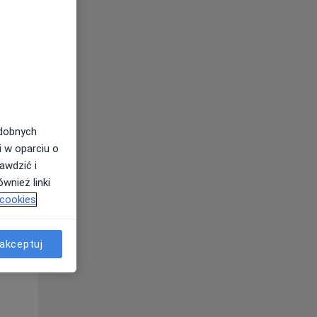
odobnych
i w oparciu o
awdzić i
wnież linki
Czw,
Pt,
Sob,
 cookies
13 Sie
14 Sie
15 Sie
akceptuj