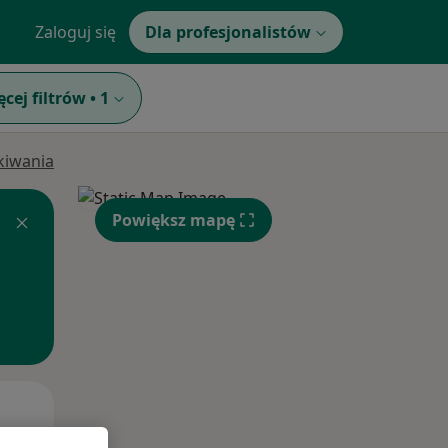
Zaloguj się
Dla profesjonalistów
ęcej filtrów
•
1
ukiwania
Powiększ mapę
Czw,
Pt,
Sob,
13 Sie
14 Sie
15 Sie