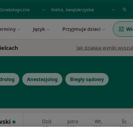
acja, badanie lub nazwisko
miasto lub dzielnica
erminy
Język
Przyjmuje dzieci
Wi
ielcach
Jak działają wyniki wysz
drolog
Anestezjolog
Biegły sądowy
wski
Dziś
Jutro
Wt,
Śr,
9 Sie
10 Sie
11 Sie
12 Sie
 Androlog