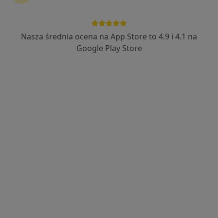
Nasza średnia ocena na App Store to 4.9 i 4.1 na
Google Play Store
Bezpieczne płatności
dr n. med. Jacek Chamerski
·
Więcej
Ginekolog, Endokrynolog
180 opinii
Równa 10, Kielce
•
Mapa
Prywatny Gabinet Ginekologiczno-Endokrynologiczny
Badania diagnostyczne
Brak ceny
Specjalista nie oferuje umawiania online pod tym adresem.
Poproś o wizytę