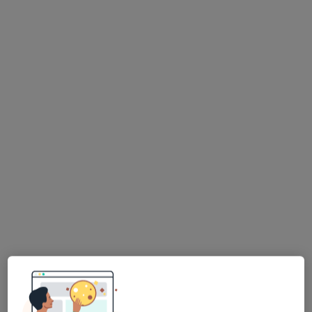
Bezpieczne płatności
mgr Wojciech Kopytek
·
Więcej
Psycholog, Psychoterapeuta, Psycholog dziecięcy
259 opinii
Popularny specjalista: pacjenci chętnie płacą
online
Złota 23, Kielce
•
Mapa
Studio Nowych Możliwości Pracownia Psychologiczna Wojciech Kopytek
Badania diagnostyczne
400 zł
Specjalista nie oferuje umawiania online pod tym adresem.
Poproś o wizytę