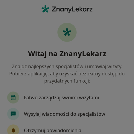
Me
Badania Diagnostyczne • Kielce, świętokrzyskie
Filtry
• 1
Ubezpieczenie
Map
Badania diagnostyczne specjaliści w
Witaj na ZnanyLekarz
Kielcach
Jak działają wyniki wyszukiwania
Znajdź najlepszych specjalistów i umawiaj wizyty.
Pobierz aplikację, aby uzyskać bezpłatny dostęp do
przydatnych funkcji:
Jakiego specjalisty szukasz?
Fizjoterapeuta
Ginekolog
Psycholog
Łatwo zarządzaj swoimi wizytami
Wysyłaj wiadomości do specjalistów
Otrzymuj powiadomienia