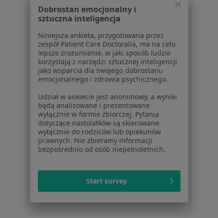
Dobrostan emocjonalny i
Badania stomatologiczne w Kielcach
sztuczna inteligencja
Więcej (15)
Niniejsza ankieta, przygotowana przez
Więcej w kategorii: Usługi w Kielcach
zespół Patient Care Doctoralia, ma na celu
lepsze zrozumienie, w jaki sposób ludzie
Popularne specjalizacje
korzystają z narzędzi sztucznej inteligencji
jako wsparcia dla swojego dobrostanu
Stomatolodzy w Kielcach
emocjonalnego i zdrowia psychicznego.
Interniści w Kielcach
Udział w ankiecie jest anonimowy, a wyniki
będą analizowane i prezentowane
Psycholodzy w Kielcach
wyłącznie w formie zbiorczej. Pytania
dotyczące nastolatków są skierowane
Chirurdzy w Kielcach
wyłącznie do rodziców lub opiekunów
prawnych. Nie zbieramy informacji
Ginekolodzy w Kielcach
bezpośrednio od osób niepełnoletnich.
Więcej (15)
Więcej w kategorii: Popularne specjalizacje
Start survey
Strona Główna
Usługi I Zabiegi
Badania Diagnostyczne
Kielce
Zmień miasto
Zmień miasto