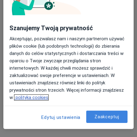
Szanujemy Twoją prywatność
Akceptując, pozwalasz nam i naszym partnerom używać
plików cookie (lub podobnych technologii) do zbierania
danych do celów statystycznych i dostarczania treści w
Bezpieczne płatności
oparciu o Twoje zwyczaje przeglądania stron
lek. Krzysztof Plutecki
internetowych. W każdej chwili możesz sprawdzić i
·
Więcej
Psychiatra, Biegły sądowy
zaktualizować swoje preferencje w ustawieniach. W
66 opinii
ustawieniach znajdziesz również linki do polityk
prywatności stron trzecich. Więcej informacji znajdziesz
Jagiellońska 76 B, Kielce
•
Mapa
w
polityka cookies
Prywatna Praktyka Lekarska Krzysztof Plutecki
Badania diagnostyczne
200 zł
Zaakceptuj
Edytuj ustawienia
Specjalista nie oferuje umawiania online pod tym adresem.
Poproś o wizytę