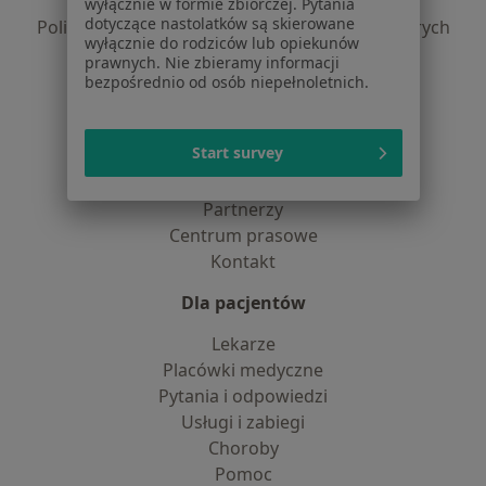
Polityka prywatności profesjonalistów
wyłącznie w formie zbiorczej. Pytania
dotyczące nastolatków są skierowane
Polityka prywatności dla profesjonalistów, których
wyłącznie do rodziców lub opiekunów
dane pozyskaliśmy samodzielnie
prawnych. Nie zbieramy informacji
Polityka cookies
bezpośrednio od osób niepełnoletnich.
Jak działają wyniki wyszukiwania
Dostępność
Start survey
O nas
Praca
Rekrutujemy!
Partnerzy
Centrum prasowe
Kontakt
Dla pacjentów
Lekarze
Placówki medyczne
Pytania i odpowiedzi
Usługi i zabiegi
Choroby
Pomoc