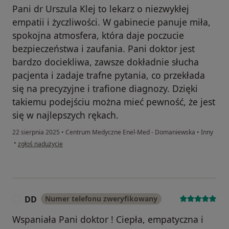
Pani dr Urszula Klej to lekarz o niezwykłej
empatii i życzliwości. W gabinecie panuje miła,
spokojna atmosfera, która daje poczucie
bezpieczeństwa i zaufania. Pani doktor jest
bardzo dociekliwa, zawsze dokładnie słucha
pacjenta i zadaje trafne pytania, co przekłada
się na precyzyjne i trafione diagnozy. Dzięki
takiemu podejściu można mieć pewność, że jest
się w najlepszych rękach.
22 sierpnia 2025
•
Centrum Medyczne Enel-Med - Domaniewska
•
Inny
w opinii użytkownika Julia
•
zgłoś nadużycie
DD
Numer telefonu zweryfikowany
D
Wspaniała Pani doktor ! Ciepła, empatyczna i