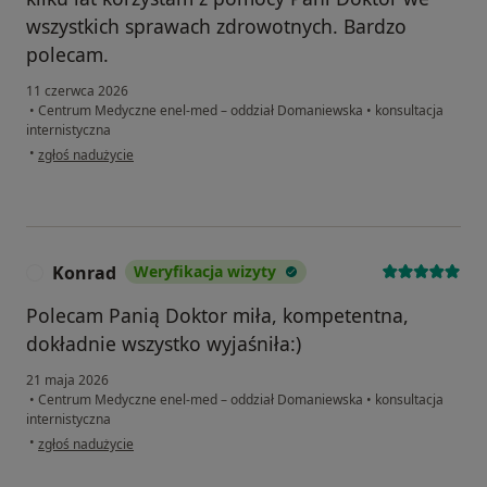
wszystkich sprawach zdrowotnych. Bardzo
polecam.
11 czerwca 2026
•
Centrum Medyczne enel-med – oddział Domaniewska
•
konsultacja
internistyczna
w opinii użytkownika J. Ż.
•
zgłoś nadużycie
Konrad
Weryfikacja wizyty
K
Polecam Panią Doktor miła, kompetentna,
dokładnie wszystko wyjaśniła:)
21 maja 2026
•
Centrum Medyczne enel-med – oddział Domaniewska
•
konsultacja
internistyczna
w opinii użytkownika Konrad
•
zgłoś nadużycie