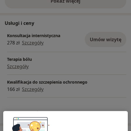
Pokaż więcej
o doświadczeniu
Usługi i ceny
Konsultacja internistyczna
Umów wizytę
278 zł
Szczegóły
Terapia bólu
Szczegóły
Kwalifikacja do szczepienia ochronnego
166 zł
Szczegóły
W jaki sposób ustalane są ceny?