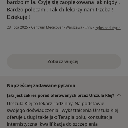
bardzo miła. Czyję się zaopiekowana jak nigdy .
Bardzo polecam . Takich lekarzy nam trzeba !
Dziękuję !
w opinii użytkownik
23 lipca 2025
•
Centrum Medicover - Warszawa
•
Inny
•
zgłoś nadużycie
Zobacz więcej
opinie powyżej
Najczęściej zadawane pytania
Jaki jest zakres porad oferowanych przez Urszula Klej?
Urszula Klej to lekarz rodzinny. Na podstawie
swojego doświadczenia i wykształcenia Urszula Klej
oferuje usługi takie jak: Terapia bólu, konsultacja
internistyczna, kwalifikacja do szczepienia