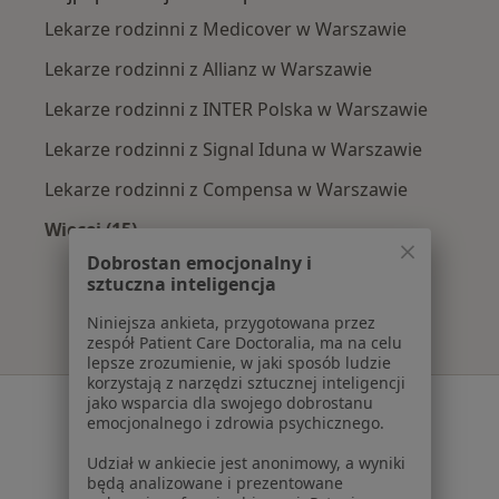
Lekarze rodzinni z Medicover w Warszawie
Lekarze rodzinni z Allianz w Warszawie
Lekarze rodzinni z INTER Polska w Warszawie
Lekarze rodzinni z Signal Iduna w Warszawie
Lekarze rodzinni z Compensa w Warszawie
Więcej (15)
Więcej w kategorii: Najpopularniejsze ubezpi
Dobrostan emocjonalny i
sztuczna inteligencja
Niniejsza ankieta, przygotowana przez
zespół Patient Care Doctoralia, ma na celu
lepsze zrozumienie, w jaki sposób ludzie
korzystają z narzędzi sztucznej inteligencji
Serwis
jako wsparcia dla swojego dobrostanu
emocjonalnego i zdrowia psychicznego.
Regulamin
Udział w ankiecie jest anonimowy, a wyniki
Polityka prywatności pacjentów
będą analizowane i prezentowane