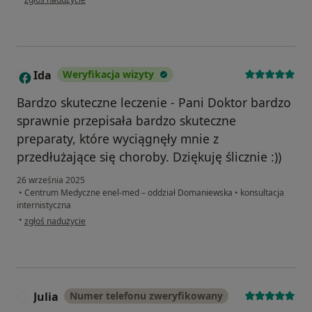
Ida
Weryfikacja wizyty
I
Bardzo skuteczne leczenie - Pani Doktor bardzo
sprawnie przepisała bardzo skuteczne
preparaty, które wyciągnęły mnie z
przedłużające się choroby. Dziękuję ślicznie :))
26 września 2025
•
Centrum Medyczne enel-med – oddział Domaniewska
•
konsultacja
internistyczna
w opinii użytkownika Ida
•
zgłoś nadużycie
Julia
Numer telefonu zweryfikowany
J