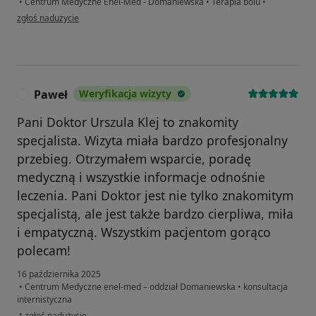
•
Centrum Medyczne Enel-Med - Domaniewska
•
Terapia bólu
•
w opinii użytkownika Ewa
zgłoś nadużycie
Paweł
Weryfikacja wizyty
P
Pani Doktor Urszula Klej to znakomity
specjalista. Wizyta miała bardzo profesjonalny
przebieg. Otrzymałem wsparcie, poradę
medyczną i wszystkie informacje odnośnie
leczenia. Pani Doktor jest nie tylko znakomitym
specjalistą, ale jest także bardzo cierpliwa, miła
i empatyczną. Wszystkim pacjentom gorąco
polecam!
16 października 2025
•
Centrum Medyczne enel-med – oddział Domaniewska
•
konsultacja
internistyczna
w opinii użytkownika Paweł
•
zgłoś nadużycie