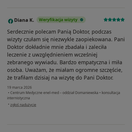
Diana K.
Weryfikacja wizyty
D
Serdecznie polecam Panią Doktor, podczas
wizyty czułam się niezwykle zaopiekowana. Pani
Doktor dokładnie mnie zbadała i zaleciła
leczenie z uwzględnieniem wcześniej
zebranego wywiadu. Bardzo empatyczna i miła
osoba. Uważam, że miałam ogromne szczęście,
że trafiłam dzisiaj na wizytę do Pani Doktor.
19 marca 2026
•
Centrum Medyczne enel-med – oddział Domaniewska
•
konsultacja
internistyczna
w opinii użytkownika Diana K.
•
zgłoś nadużycie