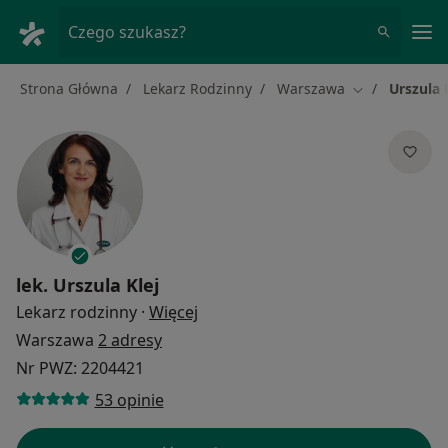
Me
Czego szukasz?
Strona Główna
Lekarz Rodzinny
Warszawa
Urszula 
Zmień miasto
lek.
Urszula Klej
O specjalizacjach
Lekarz rodzinny
·
Więcej
Warszawa
2 adresy
Nr PWZ: 2204421
53 opinie