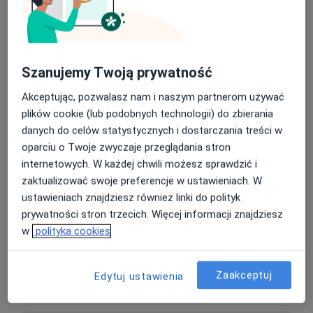
Adresy (2)
Adres 1
Adres 2
Szanujemy Twoją prywatność
Centrum Medyczne enel-med – oddział
Akceptując, pozwalasz nam i naszym partnerom używać
Domaniewska
plików cookie (lub podobnych technologii) do zbierania
Domaniewska 49,
Mokotów
, 02-672
Warszawa
danych do celów statystycznych i dostarczania treści w
oparciu o Twoje zwyczaje przeglądania stron
internetowych. W każdej chwili możesz sprawdzić i
Powiększ mapę
otwiera się w nowej karcie
zaktualizować swoje preferencje w ustawieniach. W
ustawieniach znajdziesz również linki do polityk
Dostępność
prywatności stron trzecich. Więcej informacji znajdziesz
Pokaż kalendarz
w
polityka cookies
Telefon
Zaakceptuj
Edytuj ustawienia
22 451...
Pokaż numer telefonu