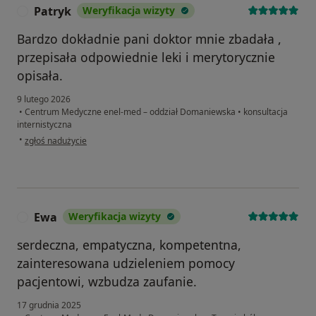
Patryk
Weryfikacja wizyty
P
Bardzo dokładnie pani doktor mnie zbadała ,
przepisała odpowiednie leki i merytorycznie
opisała.
9 lutego 2026
•
Centrum Medyczne enel-med – oddział Domaniewska
•
konsultacja
internistyczna
w opinii użytkownika Patryk
•
zgłoś nadużycie
Ewa
Weryfikacja wizyty
E
serdeczna, empatyczna, kompetentna,
zainteresowana udzieleniem pomocy
pacjentowi, wzbudza zaufanie.
17 grudnia 2025