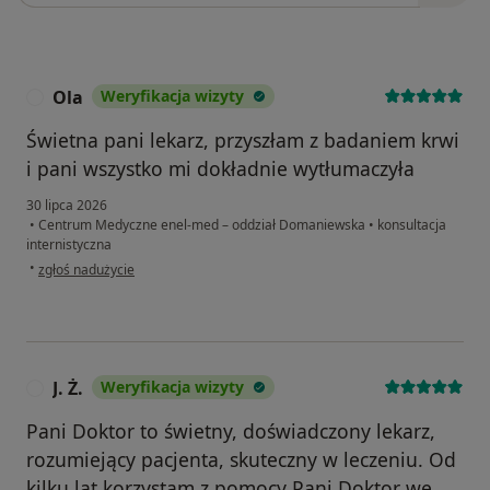
Ola
Weryfikacja wizyty
O
Świetna pani lekarz, przyszłam z badaniem krwi
i pani wszystko mi dokładnie wytłumaczyła
30 lipca 2026
•
Centrum Medyczne enel-med – oddział Domaniewska
•
konsultacja
internistyczna
w opinii użytkownika Ola
•
zgłoś nadużycie
J. Ż.
Weryfikacja wizyty
J
Pani Doktor to świetny, doświadczony lekarz,
rozumiejący pacjenta, skuteczny w leczeniu. Od
kilku lat korzystam z pomocy Pani Doktor we