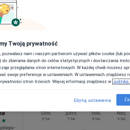
od 280 zł
ra
Dziś
Jutro
Sob,
Ndz,
zar
6 Sie
7 Sie
8 Sie
9 Sie
Więcej
my Twoją prywatność
Umawianie online nie jest dostępne
, pozwalasz nam i naszym partnerom używać plików cookie (lub p
Poproś o wizytę
) do zbierania danych do celów statystycznych i dostarczania treśc
zaje przeglądania stron internetowych. W każdej chwili możesz spr
wać swoje preferencje w ustawieniach. W ustawieniach znajdziesz ró
prywatności stron trzecich. Więcej informacji znajdziesz w
polityka
od 280 zł
Za
Edytuj ustawienia
ne
Dziś
Jutro
Sob,
Ndz,
.
6 Sie
7 Sie
8 Sie
9 Sie
·
rgologia