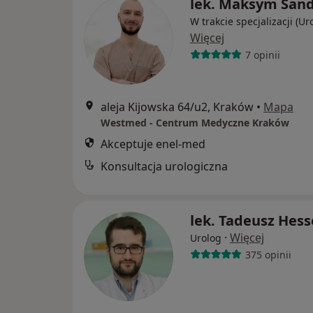
lek. Maksym San
W trakcie specjalizacji (Ur
Więcej
7 opinii
aleja Kijowska 64/u2, Kraków
•
Mapa
Westmed - Centrum Medyczne Kraków
Akceptuje enel-med
Konsultacja urologiczna
lek. Tadeusz Hess
·
Więcej
Urolog
375 opinii