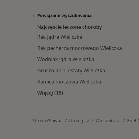
Powiązane wyszukiwania
Najczęście leczone choroby
Rak jądra Wieliczka
Rak pęcherza moczowego Wieliczka
Wodniak jądra Wieliczka
Gruczolak prostaty Wieliczka
Kamica moczowa Wieliczka
Więcej (15)
Więcej w kategorii: Najczęście lecz
Strona Główna
Urolog
Wieliczka
Enel
Zmień miasto
Zmień mia