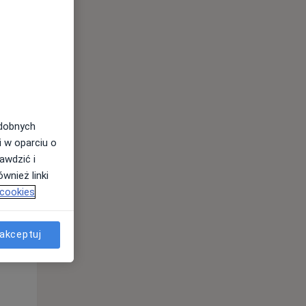
Pon,
Wt,
Śr,
10 Sie
11 Sie
12 Sie
odobnych
i w oparciu o
awdzić i
wnież linki
 cookies
akceptuj
Pon,
Wt,
Śr,
10 Sie
11 Sie
12 Sie