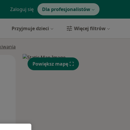
Zaloguj się
Dla profesjonalistów
Przyjmuje dzieci
Więcej filtrów
ukiwania
Pon,
Wt,
Śr,
Powiększ mapę
10 Sie
11 Sie
12 Sie