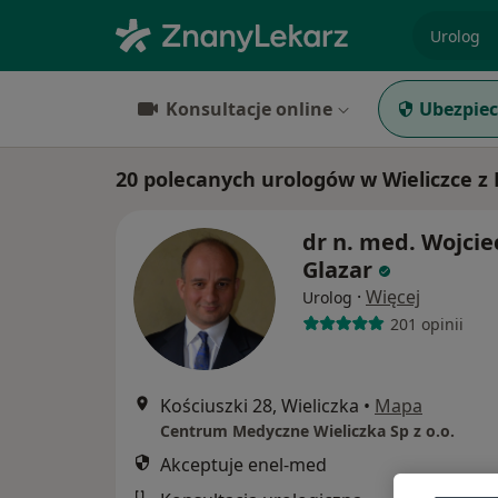
specjaliz
Konsultacje online
Ubezpiec
20 polecanych urologów w Wieliczce z
dr n. med. Wojcie
Glazar
·
Więcej
Urolog
201 opinii
Kościuszki 28, Wieliczka
•
Mapa
Centrum Medyczne Wieliczka Sp z o.o.
Akceptuje enel-med