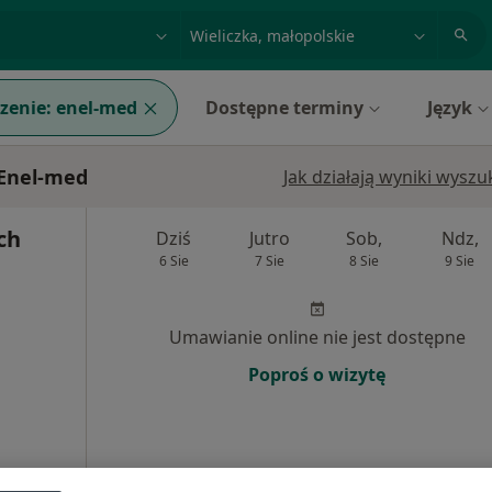
acja, badanie lub nazwisko
miasto lub dzielnica
zenie:
enel-med
Dostępne terminy
Język
 Enel-med
Jak działają wyniki wysz
ch
Dziś
Jutro
Sob,
Ndz,
6 Sie
7 Sie
8 Sie
9 Sie
Umawianie online nie jest dostępne
Poproś o wizytę