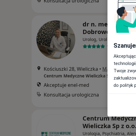
Konsultacja urologiczna
dr n. med. Barba
Dobrowolska-Gla
·
Urolog, Urolog dziecięcy
Szanuje
108 opinii
Akceptując
technologii
Kościuszki 28, Wieliczka
•
Mapa
Twoje zwyc
Centrum Medyczne Wieliczka Sp z o.o.
zaktualizo
Akceptuje enel-med
do polityk 
Konsultacja urologiczna
Centrum Medycz
Wieliczka Sp z o.o
Urologia, Psychiatria, Ale