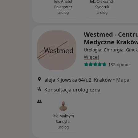
lek. Anatol
lek. Oleksandr
Polatewicz
Sydoruk
urolog
urolog
Westmed - Cent
Medyczne Krakó
Urologia, Chirurgia, Ginek
Więcej
182 opinie
aleja Kijowska 64/u2, Kraków
•
Mapa
Konsultacja urologiczna
lek. Maksym
Sandyha
urolog